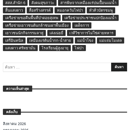
สสส.สำนัก 6
สังคมสุขภาวะ
สารพิษจากเหมืองแร่ปนเปื้อนแม่น้ำ
สิ้นแสงดาว
สื่อสร้างสรรค์
หมอกควันไฟป่า
หัวคิวบัตรชมพู
เครือข่ายขอคืนพื้นที่ป่าดอยสุเทพ
เครือข่ายประชาชนปกป้องแม่น้ำ
เครือข่ายเยาวชนต้นกล้าชนเผ่าพื้นเมือง
เผด็จการ
เยาวชนนักกิจกรรมลาหู่
เล่งเน่ยยี่
เวทีวิชาการไม่ใช่ค่ายทหาร
เสรีอินทนิล
เหมืองแร่ต้นน้ำกก-น้ำสาย
แม่น้ำโขง
แม่แจ่มโมเดล
แสงดาว ศรัทธามั่น
โรงเรียนผู้สูงอายุ
ไฟป่า
ความเห็นล่าสุด
คลังเก็บ
สิงหาคม 2026