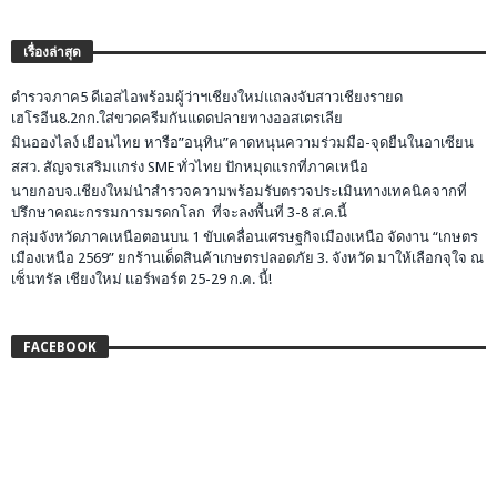
เรื่องล่าสุด
ตำรวจภาค5 ดีเอสไอพร้อมผู้ว่าฯเชียงใหม่แถลงจับสาวเชียงรายด
เฮโรอีน8.2กก.ใส่ขวดครีมกันแดดปลายทางออสเตรเลีย
มินอองไลง์ เยือนไทย หารือ”อนุทิน”คาดหนุนความร่วมมือ-จุดยืนในอาเซียน
สสว. สัญจรเสริมแกร่ง SME ทั่วไทย ปักหมุดแรกที่ภาคเหนือ
นายกอบจ.เชียงใหม่นำสำรวจความพร้อมรับตรวจประเมินทางเทคนิคจากที่
ปรึกษาคณะกรรมการมรดกโลก ที่จะลงพื้นที่ 3-8 ส.ค.นี้
กลุ่มจังหวัดภาคเหนือตอนบน 1 ขับเคลื่อนเศรษฐกิจเมืองเหนือ จัดงาน “เกษตร
เมืองเหนือ 2569” ยกร้านเด็ดสินค้าเกษตรปลอดภัย 3. จังหวัด มาให้เลือกจุใจ ณ
เซ็นทรัล เชียงใหม่ แอร์พอร์ต 25-29 ก.ค. นี้!
FACEBOOK