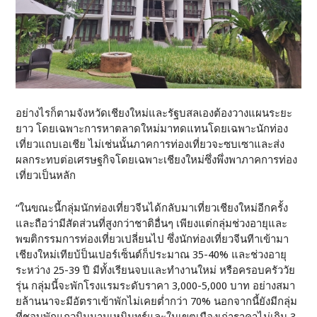
อย่างไรก็ตามจังหวัดเชียงใหม่และรัฐบสลเองต้องวางแผนระยะ
ยาว โดยเฉพาะการหาตลาดใหม่มาทดแทนโดยเฉพาะนักท่อง
เที่ยวแถบเอเชีย ไม่เช่นนั้นภาคการท่องเที่ยวจะซบเซาและส่ง
ผลกระทบต่อเศรษฐกิจโดยเฉพาะเชียงใหม่ซึ่งพึ่งพาภาคการท่อง
เที่ยวเป็นหลัก
“ในขณะนี้กลุ่มนักท่องเที่ยวจีนได้กลับมาเที่ยวเชียงใหม่อีกครั้ง
และถือว่ามีสัดส่วนที่สูงกว่าชาติอื่นๆ เพียงแต่กลุ่มช่วงอายุและ
พฆติกรรมการท่องเที่ยวเปลี่ยนไป ซึ่งนักท่องเที่ยวจีนทีาเข้ามา
เชียงใหม่เทียบ้ป็นเปอร์เซ็นต์ก็ประมาณ 35-40% และช่วงอายุ
ระหว่าง 25-39 ปี มีทั้งเรียนจบและทำงานใหม่ หรือครอบครัววัย
รุ่น กลุ่มนี้จะพักโรงแรมระดับราคา 3,000-5,000 บาท อย่างสมา
ยล้านนาจะมีอัตราเข้าพักไม่เคยต่ำกว่า 70% นอกจากนี้ยังมีกลุ่ม
ที่ชอบพักแถวนิมมานเหมินทร์และในเขตเมืองเก่าราคาไม่เกิน 3