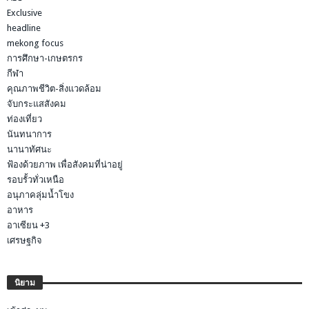
Exclusive
headline
mekong focus
การศึกษา-เกษตรกร
กีฬา
คุณภาพชีวิต-สิ่งแวดล้อม
จับกระแสสังคม
ท่องเที่ยว
นันทนาการ
นานาทัศนะ
ฟ้องด้วยภาพ เพื่อสังคมที่น่าอยู่
รอบรั้วทั่วเหนือ
อนุภาคลุ่มน้ำโขง
อาหาร
อาเซียน +3
เศรษฐกิจ
นิยาม