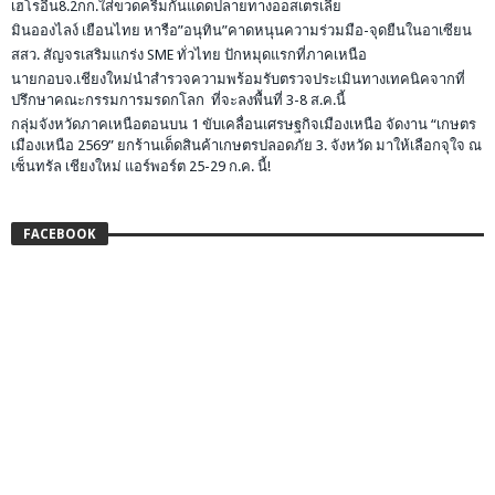
เฮโรอีน8.2กก.ใส่ขวดครีมกันแดดปลายทางออสเตรเลีย
มินอองไลง์ เยือนไทย หารือ”อนุทิน”คาดหนุนความร่วมมือ-จุดยืนในอาเซียน
สสว. สัญจรเสริมแกร่ง SME ทั่วไทย ปักหมุดแรกที่ภาคเหนือ
นายกอบจ.เชียงใหม่นำสำรวจความพร้อมรับตรวจประเมินทางเทคนิคจากที่
ปรึกษาคณะกรรมการมรดกโลก ที่จะลงพื้นที่ 3-8 ส.ค.นี้
กลุ่มจังหวัดภาคเหนือตอนบน 1 ขับเคลื่อนเศรษฐกิจเมืองเหนือ จัดงาน “เกษตร
เมืองเหนือ 2569” ยกร้านเด็ดสินค้าเกษตรปลอดภัย 3. จังหวัด มาให้เลือกจุใจ ณ
เซ็นทรัล เชียงใหม่ แอร์พอร์ต 25-29 ก.ค. นี้!
FACEBOOK