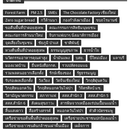
ป้ายกำกับ
Forest Farm
PM 2.5
SMEs
The Chocolate Factory เชียงใหม่
Zero sugar bread
กวีล้านนา
กองกำลังผาเมือง
ขบถโรมานซ์
ขอคืนพื้นที่ป่าดอยสุเทพ
คณะกรรมการสิทธิมนุษยชน
คณะก่อการล้านนาใหม่
จิบกาแฟเบาๆ นั่งเมาส์การเมือง
จุดเสี่ยงในชุมชน
ชัยภูมิ ป่าแส
ชาติพันธุ์
ทวงคืนพื้นที่ป่าดอยสุเทพ
ธรรมนูญสุขภาพ
ธารน้ำใจ
นวัตกรรมอาหารคุณค่าสูง
น้ำมันแพง
บสย.
ปี๋ใหม่เมือง
มลาบรี
มองแวดบ้าน
ยื่นหนังสือกกต.
รวบปลัดจอมแฉ
รวมพลคนอยากเลือกตั้ง
รักษ์เชียงของ
รัฐธรรมนูญ
รับรองผลเลือกตั้ง
วังเวียง
วัดจีนเชียงใหม่
วิกฤติฝุ่นควัน
วิกฤติหมอกควัน
วิกฤติหมอกควันไฟป่า
วิจิตรศิลป์ มช.
วิสามัญฆาตกรรม
สภากาแฟ
สสส.สำนัก 3
สสส.สำนัก 5
สสส.สำนัก 6
สังคมสุขภาวะ
สารพิษจากเหมืองแร่ปนเปื้อนแม่น้ำ
สิ้นแสงดาว
สื่อสร้างสรรค์
หมอกควันไฟป่า
หัวคิวบัตรชมพู
เครือข่ายขอคืนพื้นที่ป่าดอยสุเทพ
เครือข่ายประชาชนปกป้องแม่น้ำ
เครือข่ายเยาวชนต้นกล้าชนเผ่าพื้นเมือง
เผด็จการ