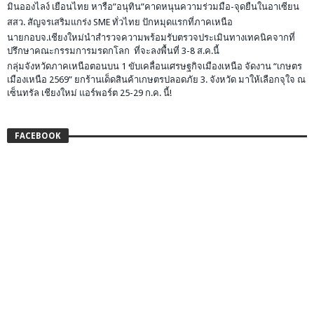
มินอองไลง์ เยือนไทย หารือ”อนุทิน”คาดหนุนความร่วมมือ-จุดยืนในอาเซียน
สสว. สัญจรเสริมแกร่ง SME ทั่วไทย ปักหมุดแรกที่ภาคเหนือ
นายกอบจ.เชียงใหม่นำสำรวจความพร้อมรับตรวจประเมินทางเทคนิคจากที่
ปรึกษาคณะกรรมการมรดกโลก ที่จะลงพื้นที่ 3-8 ส.ค.นี้
กลุ่มจังหวัดภาคเหนือตอนบน 1 ขับเคลื่อนเศรษฐกิจเมืองเหนือ จัดงาน “เกษตร
เมืองเหนือ 2569” ยกร้านเด็ดสินค้าเกษตรปลอดภัย 3. จังหวัด มาให้เลือกจุใจ ณ
เซ็นทรัล เชียงใหม่ แอร์พอร์ต 25-29 ก.ค. นี้!
FACEBOOK