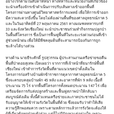
อย่างไรก็ตามในสัปดาห์หน้า ทางทหารและหน่วยงานที่เกี่ยวข้อง
จะนำเครื่องจักรเข้าดำเนินการปรับเส้นทางเข้าออกพื้นที่
โครงการผ่านทางศูนย์วิทยาศาสตร์การแพทย์ เพื่อให้การเข้าออก
มีความสะดวกยิ่งขึ้น โดยไม่ต้องผ่านพื้นที่ของศาลอุทธรณ์ภาค 5
และในวันอาทิตย์ที่ 27 พฤษภาคม 2561 ทางมณฑลทหารบกที่
33 และจังหวัดเชียงใหม่ จะนำประชาชนร่วมทำกิจกรรมปลูกป่า
ในพื้นที่โครงการ ซึ่งเป็นการฟื้นฟูพื้นที่ในระยะเร่งด่วนก่อนที่เข้า
สู่ช่วงหน้าฝน เพื่อให้มีพืชคลุมดินที่จะสามารถป้องกันการถูก
ชะล้างได้บางส่วน
ทางด้าน นายธีระศักดิ์ รูปสุวรรณ ผู้ประสานงานเครือข่ายขอคืน
พื้นที่ป่าดอยสุเทพ เปิดเผยว่า จากการที่เจ้าหน้าที่ธนารักษ์พื้นที่
เชียงใหม่ เข้าทำการรังวัดพื้นที่ตามแนวเขตป่าดั้งเดิมใน
โครงการก่อสร้างบ้านพักข้าราชการตุลาการศาลอุทธรณ์ภาค 5
ซึ่งจะครอบคลุมบ้านพัก 45 หลัง และอาคารที่พัก 9 หลัง เนื้อที่
ประมาณ 75 ไร่ จากพื้นที่โครงการทั้งหมดประมาณ 147 ไร่ เพื่อ
เตรียมจัดการกับส่งปลูกสร้างและฟื้นฟูสภาพป่าให้กลับมา
สมบูรณ์ดังเดิม ทั้งนี้ตัวแทนเครือข่ายและภาคประชาชนไม่ได้
รับอนุญาตให้เข้าร่วมรังวัดในพื้นที่ด้วย ซึ่งยอมรับว่าทำให้เสีย
ความรู้สึกพอสมควร เพราะตามหลักการแล้วการรังวัดจะต้องให้
ผู้ที่เกี่ยวข้อทุกฝ่ายเข้าร่วม แต่ก็ไม่มีปัญหาแต่อย่างใด เพราะ