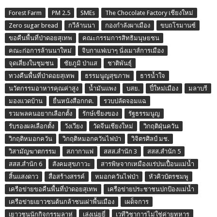
Forest Farm
PM 2.5
SMEs
The Chocolate Factory เชียงใหม่
Zero sugar bread
กวีล้านนา
กองกำลังผาเมือง
ขบถโรมานซ์
ขอคืนพื้นที่ป่าดอยสุเทพ
คณะกรรมการสิทธิมนุษยชน
คณะก่อการล้านนาใหม่
จิบกาแฟเบาๆ นั่งเมาส์การเมือง
จุดเสี่ยงในชุมชน
ชัยภูมิ ป่าแส
ชาติพันธุ์
ทวงคืนพื้นที่ป่าดอยสุเทพ
ธรรมนูญสุขภาพ
ธารน้ำใจ
นวัตกรรมอาหารคุณค่าสูง
น้ำมันแพง
บสย.
ปี๋ใหม่เมือง
มลาบรี
มองแวดบ้าน
ยื่นหนังสือกกต.
รวบปลัดจอมแฉ
รวมพลคนอยากเลือกตั้ง
รักษ์เชียงของ
รัฐธรรมนูญ
รับรองผลเลือกตั้ง
วังเวียง
วัดจีนเชียงใหม่
วิกฤติฝุ่นควัน
วิกฤติหมอกควัน
วิกฤติหมอกควันไฟป่า
วิจิตรศิลป์ มช.
วิสามัญฆาตกรรม
สภากาแฟ
สสส.สำนัก 3
สสส.สำนัก 5
สสส.สำนัก 6
สังคมสุขภาวะ
สารพิษจากเหมืองแร่ปนเปื้อนแม่น้ำ
สิ้นแสงดาว
สื่อสร้างสรรค์
หมอกควันไฟป่า
หัวคิวบัตรชมพู
เครือข่ายขอคืนพื้นที่ป่าดอยสุเทพ
เครือข่ายประชาชนปกป้องแม่น้ำ
เครือข่ายเยาวชนต้นกล้าชนเผ่าพื้นเมือง
เผด็จการ
เยาวชนนักกิจกรรมลาหู่
เล่งเน่ยยี่
เวทีวิชาการไม่ใช่ค่ายทหาร