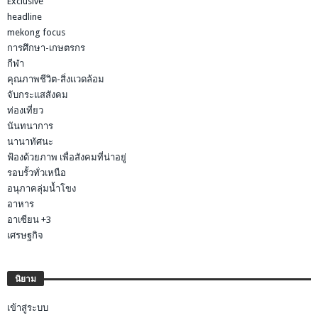
Exclusive
headline
mekong focus
การศึกษา-เกษตรกร
กีฬา
คุณภาพชีวิต-สิ่งแวดล้อม
จับกระแสสังคม
ท่องเที่ยว
นันทนาการ
นานาทัศนะ
ฟ้องด้วยภาพ เพื่อสังคมที่น่าอยู่
รอบรั้วทั่วเหนือ
อนุภาคลุ่มน้ำโขง
อาหาร
อาเซียน +3
เศรษฐกิจ
นิยาม
เข้าสู่ระบบ