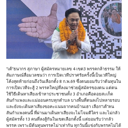
“เต้”ธนากร สุภาษา ผู้สมัครหมายเลข 4 เขต3 พรรคกล้าธรรม ให้
สัมภาษณ์สื่อมวลชนว่า การเปิดเวทีปราศรัยครั้งนี้เป็นเวทีใหญ่
โค้งสุดท้ายก่อนถึงวันเลือกตั้ง 8 ก.พ.69 ซึ่งตนยอมรับว่าต้นทุนใน
การเปิดเวทีจะสู้ 2 พรรคใหญ่ที่ลงมาช่วยผู้สมัครของตน แต่ตน
ใช้วิธีเดินหาเสียงเข้าหาประชาชนทั้ง 3 อำเภอคือดอยสะเก็ด
สันกำแพงและแม่ออนครบทุกตำบล บางพื้นที่ตนลงไปหลายรอบ
และยังจะเดินหาเสียงขอคะแนนจากคนบ้านเฮา เลือก”เต้”คน
สันกำแพงคนนี้ ที่ผ่านมาเดินหาเสียงจะไม่โจมตีใคร และไม่กลัว
ผู้สมัครทั้ง 13 คนที่ลงสู้กันในเขตเลือกตั้งนี้ แต่ยอมรับว่ากลัว
พรรค เพราะมีต้นทุนพรรคไม่าเท่ากัน ทุกวันนี้แข่งกับพรรคไม่ได้