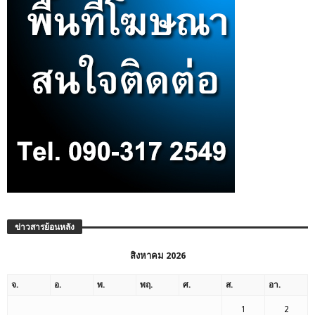
ข่าวสารย้อนหลัง
สิงหาคม 2026
จ.
อ.
พ.
พฤ.
ศ.
ส.
อา.
1
2