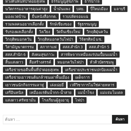
ทวงคืนพื้นที่ป่าดอยสุเทพ
ธรรมนูญสุขภาพ
ธารน้ำใจ
นวัตกรรมอาหารคุณค่าสูง
น้ำมันแพง
บสย.
ปี๋ใหม่เมือง
มลาบรี
มองแวดบ้าน
ยื่นหนังสือกกต.
รวบปลัดจอมแฉ
รวมพลคนอยากเลือกตั้ง
รักษ์เชียงของ
รัฐธรรมนูญ
รับรองผลเลือกตั้ง
วังเวียง
วัดจีนเชียงใหม่
วิกฤติฝุ่นควัน
วิกฤติหมอกควัน
วิกฤติหมอกควันไฟป่า
วิจิตรศิลป์ มช.
วิสามัญฆาตกรรม
สภากาแฟ
สสส.สำนัก 3
สสส.สำนัก 5
สสส.สำนัก 6
สังคมสุขภาวะ
สารพิษจากเหมืองแร่ปนเปื้อนแม่น้ำ
สิ้นแสงดาว
สื่อสร้างสรรค์
หมอกควันไฟป่า
หัวคิวบัตรชมพู
เครือข่ายขอคืนพื้นที่ป่าดอยสุเทพ
เครือข่ายประชาชนปกป้องแม่น้ำ
เครือข่ายเยาวชนต้นกล้าชนเผ่าพื้นเมือง
เผด็จการ
เยาวชนนักกิจกรรมลาหู่
เล่งเน่ยยี่
เวทีวิชาการไม่ใช่ค่ายทหาร
เสรีอินทนิล
เหมืองแร่ต้นน้ำกก-น้ำสาย
แม่น้ำโขง
แม่แจ่มโมเดล
แสงดาว ศรัทธามั่น
โรงเรียนผู้สูงอายุ
ไฟป่า