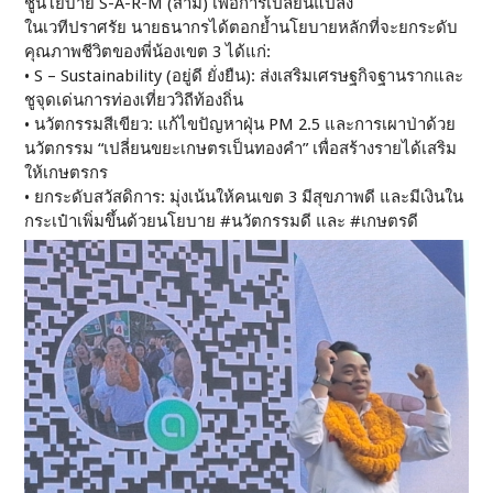
ชูนโยบาย S-A-R-M (สาม) เพื่อการเปลี่ยนแปลง
ในเวทีปราศรัย นายธนากรได้ตอกย้ำนโยบายหลักที่จะยกระดับ
คุณภาพชีวิตของพี่น้องเขต 3 ได้แก่:
• S – Sustainability (อยู่ดี ยั่งยืน): ส่งเสริมเศรษฐกิจฐานรากและ
ชูจุดเด่นการท่องเที่ยววิถีท้องถิ่น
• นวัตกรรมสีเขียว: แก้ไขปัญหาฝุ่น PM 2.5 และการเผาป่าด้วย
นวัตกรรม “เปลี่ยนขยะเกษตรเป็นทองคำ” เพื่อสร้างรายได้เสริม
ให้เกษตรกร
• ยกระดับสวัสดิการ: มุ่งเน้นให้คนเขต 3 มีสุขภาพดี และมีเงินใน
กระเป๋าเพิ่มขึ้นด้วยนโยบาย #นวัตกรรมดี และ #เกษตรดี