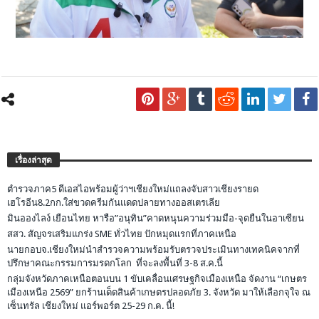
เรื่องล่าสุด
ตำรวจภาค5 ดีเอสไอพร้อมผู้ว่าฯเชียงใหม่แถลงจับสาวเชียงรายด
เฮโรอีน8.2กก.ใส่ขวดครีมกันแดดปลายทางออสเตรเลีย
มินอองไลง์ เยือนไทย หารือ”อนุทิน”คาดหนุนความร่วมมือ-จุดยืนในอาเซียน
สสว. สัญจรเสริมแกร่ง SME ทั่วไทย ปักหมุดแรกที่ภาคเหนือ
นายกอบจ.เชียงใหม่นำสำรวจความพร้อมรับตรวจประเมินทางเทคนิคจากที่
ปรึกษาคณะกรรมการมรดกโลก ที่จะลงพื้นที่ 3-8 ส.ค.นี้
กลุ่มจังหวัดภาคเหนือตอนบน 1 ขับเคลื่อนเศรษฐกิจเมืองเหนือ จัดงาน “เกษตร
เมืองเหนือ 2569” ยกร้านเด็ดสินค้าเกษตรปลอดภัย 3. จังหวัด มาให้เลือกจุใจ ณ
เซ็นทรัล เชียงใหม่ แอร์พอร์ต 25-29 ก.ค. นี้!