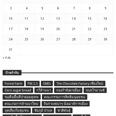
3
4
5
6
7
8
9
10
11
12
13
14
15
16
17
18
19
20
21
22
23
24
25
26
27
28
29
30
31
« ก.ค.
ป้ายกำกับ
Forest Farm
PM 2.5
SMEs
The Chocolate Factory เชียงใหม่
Zero sugar bread
กวีล้านนา
กองกำลังผาเมือง
ขบถโรมานซ์
ขอคืนพื้นที่ป่าดอยสุเทพ
คณะกรรมการสิทธิมนุษยชน
คณะก่อการล้านนาใหม่
จิบกาแฟเบาๆ นั่งเมาส์การเมือง
จุดเสี่ยงในชุมชน
ชัยภูมิ ป่าแส
ชาติพันธุ์