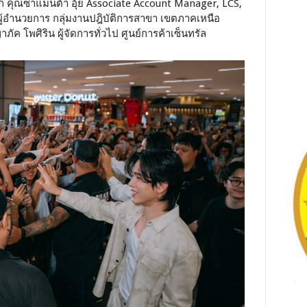
จาก คุณซาแมนต้า อุ้ย Associate Account Manager, LCS,
้อำนวยการ กลุ่มงานปฎิบัติการสาขา เขตภาคเหนือ
ค โพศิริน ผู้จัดการทั่วไป ศูนย์การค้าเซ็นทรัล