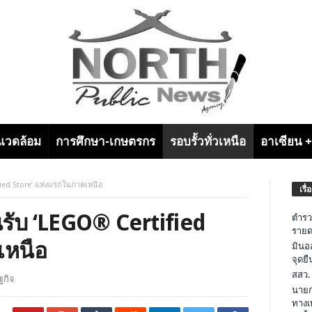
งแวดล้อม
การศึกษา-เกษตรกร
รอบรั้วทั่วเหนือ
อาเซียน 
ified Store’ แห่งแรกในภาคเหนือ
เรื่
อนรับ ‘LEGO® Certified
ตำรว
รายด
เหนือ
มินอ
จุดย
สสว.
ฐกิจ
นายก
ทางเ