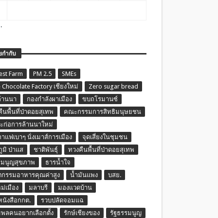
.
ยกำกับ
est Farm
PM 2.5
SMEs
 Chocolate Factory เชียงใหม่
Zero sugar bread
ล้านนา
กองกำลังผาเมือง
ขบถโรมานซ์
ืนพื้นที่ป่าดอยสุเทพ
คณะกรรมการสิทธิมนุษยชน
ก่อการล้านนาใหม่
กาแฟเบาๆ นั่งเมาส์การเมือง
จุดเสี่ยงในชุมชน
ภูมิ ป่าแส
ชาติพันธุ์
ทวงคืนพื้นที่ป่าดอยสุเทพ
รมนูญสุขภาพ
ธารน้ำใจ
ตกรรมอาหารคุณค่าสูง
น้ำมันแพง
บสย.
หม่เมือง
มลาบรี
มองแวดบ้าน
นหนังสือกกต.
รวบปลัดจอมแฉ
พลคนอยากเลือกตั้ง
รักษ์เชียงของ
รัฐธรรมนูญ