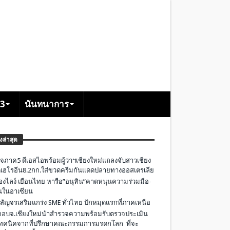
+3
นันทนาการ
องล่าสุด
จภาค5 ดีเอสไอพร้อมผู้ว่าฯเชียงใหม่แถลงจับสาวเชียง
เฮโรอีน8.2กก.ใส่ขวดครีมกันแดดปลายทางออสเตรเลีย
องไลง์ เยือนไทย หารือ”อนุทิน”คาดหนุนความร่วมมือ-
ืนในอาเซียน
 สัญจรเสริมแกร่ง SME ทั่วไทย ปักหมุดแรกที่ภาคเหนือ
อบจ.เชียงใหม่นำสำรวจความพร้อมรับตรวจประเมิน
ทคนิคจากที่ปรึกษาคณะกรรมการมรดกโลก ที่จะ