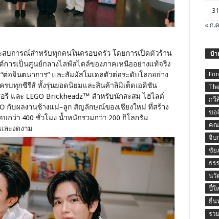
31
« ก.ค
ระสบการณ์สำหรับทุกคนในครอบครัว โดยการเปิดตัวร้าน
ป้า
็ปต์การเป็นศูนย์กลางไลฟ์สไตล์ของภาคเหนืออย่างแท้จริง
 “ต่อจินตนาการ” และสัมผัสโมเดลตัวต่อระดับโลกอย่าง
For
ุกซีรีส์ ทั้งรุ่นยอดนิยมและสินค้าลิมิเต็ดเอดิชัน
The
ซอรี และ LEGO Brickheadz™ สำหรับนักสะสม ไฮไลต์
กวี
O กับผลงานช้างแม่–ลูก สัญลักษณ์ของเชียงใหม่ ที่สร้าง
ขอค
อบกว่า 400 ชั่วโมง น้ำหนักรวมกว่า 200 กิโลกรัม
คณะ
ตและงดงาม
จิบ
ชัย
ธร
นวั
ปี๋ใ
ยื่
รวม