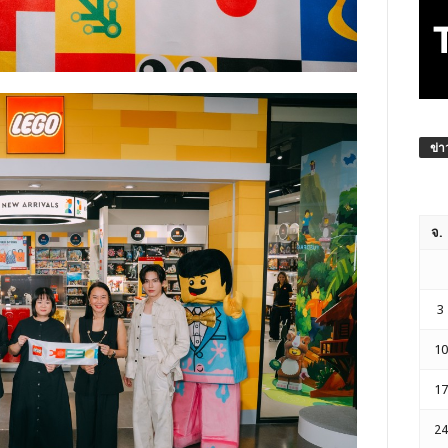
ข่า
จ.
3
10
17
24