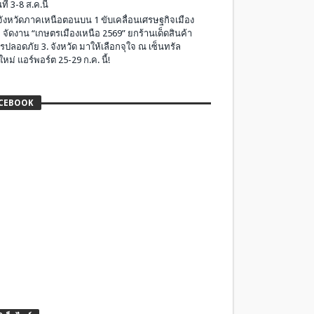
ที่ 3-8 ส.ค.นี้
มจังหวัดภาคเหนือตอนบน 1 ขับเคลื่อนเศรษฐกิจเมือง
 จัดงาน “เกษตรเมืองเหนือ 2569” ยกร้านเด็ดสินค้า
รปลอดภัย 3. จังหวัด มาให้เลือกจุใจ ณ เซ็นทรัล
ใหม่ แอร์พอร์ต 25-29 ก.ค. นี้!
CEBOOK