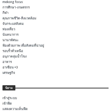
mekong focus
การศึกษา-เกษตรกร
กีฬา
คุณภาพชีวิต-สิ่งแวดล้อม
จับกระแสสังคม
ท่องเที่ยว
นันทนาการ
นานาทัศนะ
ฟ้องด้วยภาพ เพื่อสังคมที่น่าอยู่
รอบรั้วทั่วเหนือ
อนุภาคลุ่มน้ำโขง
อาหาร
อาเซียน +3
เศรษฐกิจ
นิยาม
เข้าสู่ระบบ
เข้าฟีด
แสดงความเห็นฟีด