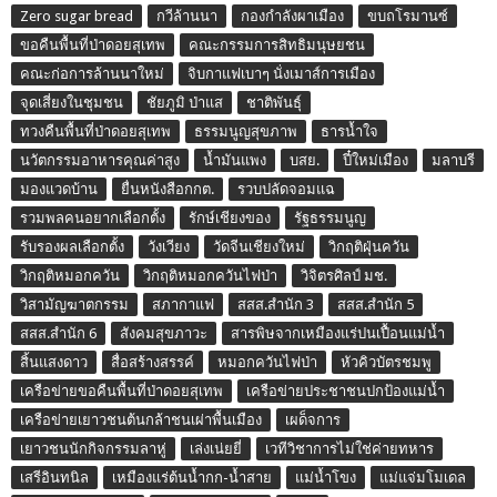
Zero sugar bread
กวีล้านนา
กองกำลังผาเมือง
ขบถโรมานซ์
ขอคืนพื้นที่ป่าดอยสุเทพ
คณะกรรมการสิทธิมนุษยชน
คณะก่อการล้านนาใหม่
จิบกาแฟเบาๆ นั่งเมาส์การเมือง
จุดเสี่ยงในชุมชน
ชัยภูมิ ป่าแส
ชาติพันธุ์
ทวงคืนพื้นที่ป่าดอยสุเทพ
ธรรมนูญสุขภาพ
ธารน้ำใจ
นวัตกรรมอาหารคุณค่าสูง
น้ำมันแพง
บสย.
ปี๋ใหม่เมือง
มลาบรี
มองแวดบ้าน
ยื่นหนังสือกกต.
รวบปลัดจอมแฉ
รวมพลคนอยากเลือกตั้ง
รักษ์เชียงของ
รัฐธรรมนูญ
รับรองผลเลือกตั้ง
วังเวียง
วัดจีนเชียงใหม่
วิกฤติฝุ่นควัน
วิกฤติหมอกควัน
วิกฤติหมอกควันไฟป่า
วิจิตรศิลป์ มช.
วิสามัญฆาตกรรม
สภากาแฟ
สสส.สำนัก 3
สสส.สำนัก 5
สสส.สำนัก 6
สังคมสุขภาวะ
สารพิษจากเหมืองแร่ปนเปื้อนแม่น้ำ
สิ้นแสงดาว
สื่อสร้างสรรค์
หมอกควันไฟป่า
หัวคิวบัตรชมพู
เครือข่ายขอคืนพื้นที่ป่าดอยสุเทพ
เครือข่ายประชาชนปกป้องแม่น้ำ
เครือข่ายเยาวชนต้นกล้าชนเผ่าพื้นเมือง
เผด็จการ
เยาวชนนักกิจกรรมลาหู่
เล่งเน่ยยี่
เวทีวิชาการไม่ใช่ค่ายทหาร
เสรีอินทนิล
เหมืองแร่ต้นน้ำกก-น้ำสาย
แม่น้ำโขง
แม่แจ่มโมเดล