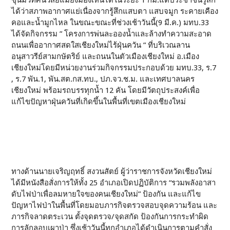
ขุ่นมัวทัศนวิสัยแม้ยังมองเห็นได้ในระยะ 1 กม.แต่ประชาชนรู้สึก
ได้ว่าสภาพอากาศแย่เนื่องจากรู้สึกแสบตา แสบจมูก ระคายเคือง
คอและน้ำมูกไหล ในขณะขณะที่ช่วงเช้าวันนี้(9 มี.ค.) มทบ.33
ได้จัดกิจกรรม ” โครงการพ่นละอองน้ำและล้างทำความสะอาด
ถนนเพื่ออากาศสดใสเชียงใหม่ไร้ฝุ่นควัน ” ที่บริเวณลาน
อนุสาวรีย์สามกษัตริย์ และถนนในตัวเมืองเชียงใหม่ อ.เมือง
เชียงใหม่โดยมีหน่วยงานร่วมกิจกรรมประกอบด้วย มทบ.33, ร.7
, ร.7 พัน.1, พัน.สต.กส.ทบ., ปภ.จว.ช.ม. และเทศบาลนคร
เชียงใหม่ พร้อมรถบรรทุกน้ำ 12 คัน โดยมีวัตถุประสงค์เพื่อ
แก้ไขปัญหาฝุ่นควันที่เกิดขึ้นในพื้นที่เขตเมืองเชียงใหม่
ทางด้านนายเจริญฤทธิ์ สงวนสัตย์ ผู้ว่าราชการจังหวัดเชียงใหม่
ได้มีหนังสือสั่งการให้ทั้ง 25 อำเภอเปิดปฏิบัติการ “รวมพลังอาสา
ดับไฟป่าเพื่อลมหายใจของคนเชียงใหม่” ป้องกัน และแก้ไข
ปัญหาไฟป่าในพื้นที่โดยมอบภารกิจตรวจสอบจุดความร้อน และ
ภารกิจลาดตระเวน ตั้งจุดตรวจ/จุดสกัด ป้องกันการกระทำผิด
การลักลอบเผาป่า ซึ่งเช้าวันนี้ทุกอำเภอได้ดำเนินการตามคำสั่ง