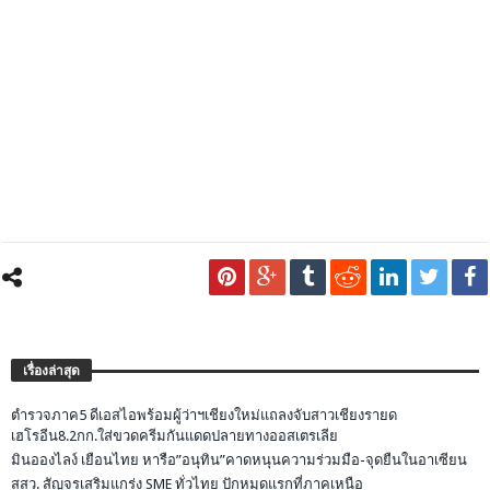
เรื่องล่าสุด
ตำรวจภาค5 ดีเอสไอพร้อมผู้ว่าฯเชียงใหม่แถลงจับสาวเชียงรายด
เฮโรอีน8.2กก.ใส่ขวดครีมกันแดดปลายทางออสเตรเลีย
มินอองไลง์ เยือนไทย หารือ”อนุทิน”คาดหนุนความร่วมมือ-จุดยืนในอาเซียน
สสว. สัญจรเสริมแกร่ง SME ทั่วไทย ปักหมุดแรกที่ภาคเหนือ