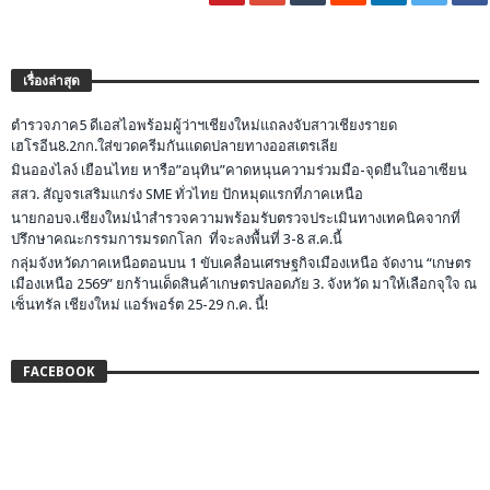
เรื่องล่าสุด
ตำรวจภาค5 ดีเอสไอพร้อมผู้ว่าฯเชียงใหม่แถลงจับสาวเชียงรายด
เฮโรอีน8.2กก.ใส่ขวดครีมกันแดดปลายทางออสเตรเลีย
มินอองไลง์ เยือนไทย หารือ”อนุทิน”คาดหนุนความร่วมมือ-จุดยืนในอาเซียน
สสว. สัญจรเสริมแกร่ง SME ทั่วไทย ปักหมุดแรกที่ภาคเหนือ
นายกอบจ.เชียงใหม่นำสำรวจความพร้อมรับตรวจประเมินทางเทคนิคจากที่
ปรึกษาคณะกรรมการมรดกโลก ที่จะลงพื้นที่ 3-8 ส.ค.นี้
กลุ่มจังหวัดภาคเหนือตอนบน 1 ขับเคลื่อนเศรษฐกิจเมืองเหนือ จัดงาน “เกษตร
เมืองเหนือ 2569” ยกร้านเด็ดสินค้าเกษตรปลอดภัย 3. จังหวัด มาให้เลือกจุใจ ณ
เซ็นทรัล เชียงใหม่ แอร์พอร์ต 25-29 ก.ค. นี้!
FACEBOOK