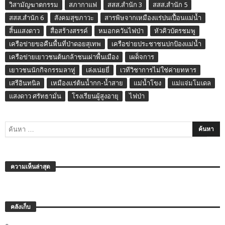
วิสามัญฆาตกรรม
สภากาแฟ
สสส.สำนัก 3
สสส.สำนัก 5
สสส.สำนัก 6
สังคมสุขภาวะ
สารพิษจากเหมืองแร่ปนเปื้อนแม่น้ำ
สิ้นแสงดาว
สื่อสร้างสรรค์
หมอกควันไฟป่า
หัวคิวบัตรชมพู
เครือข่ายขอคืนพื้นที่ป่าดอยสุเทพ
เครือข่ายประชาชนปกป้องแม่น้ำ
เครือข่ายเยาวชนต้นกล้าชนเผ่าพื้นเมือง
เผด็จการ
เยาวชนนักกิจกรรมลาหู่
เล่งเน่ยยี่
เวทีวิชาการไม่ใช่ค่ายทหาร
เสรีอินทนิล
เหมืองแร่ต้นน้ำกก-น้ำสาย
แม่น้ำโขง
แม่แจ่มโมเดล
แสงดาว ศรัทธามั่น
โรงเรียนผู้สูงอายุ
ไฟป่า
ความเห็นล่าสุด
คลังเก็บ