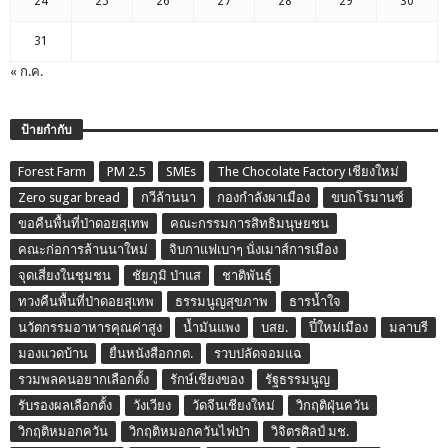
24
25
26
27
28
29
30
31
« ก.ค.
ป้ายกำกับ
Forest Farm
PM 2.5
SMEs
The Chocolate Factory เชียงใหม่
Zero sugar bread
กวีล้านนา
กองกำลังผาเมือง
ขบถโรมานซ์
ขอคืนพื้นที่ป่าดอยสุเทพ
คณะกรรมการสิทธิมนุษยชน
คณะก่อการล้านนาใหม่
จิบกาแฟเบาๆ นั่งเมาส์การเมือง
จุดเสี่ยงในชุมชน
ชัยภูมิ ป่าแส
ชาติพันธุ์
ทวงคืนพื้นที่ป่าดอยสุเทพ
ธรรมนูญสุขภาพ
ธารน้ำใจ
นวัตกรรมอาหารคุณค่าสูง
น้ำมันแพง
บสย.
ปี๋ใหม่เมือง
มลาบรี
มองแวดบ้าน
ยื่นหนังสือกกต.
รวบปลัดจอมแฉ
รวมพลคนอยากเลือกตั้ง
รักษ์เชียงของ
รัฐธรรมนูญ
รับรองผลเลือกตั้ง
วังเวียง
วัดจีนเชียงใหม่
วิกฤติฝุ่นควัน
วิกฤติหมอกควัน
วิกฤติหมอกควันไฟป่า
วิจิตรศิลป์ มช.