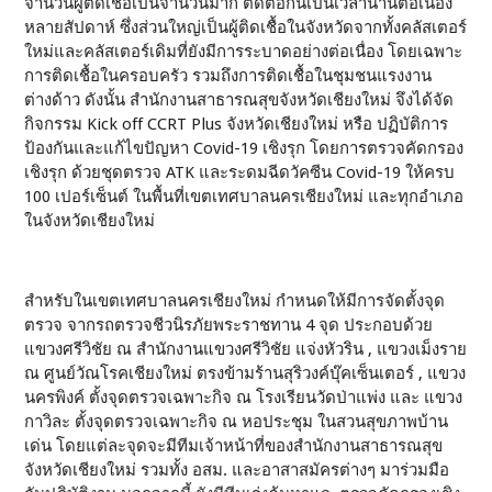
จำนวนผู้ติดเชื้อเป็นจำนวนมาก ติดต่อกันเป็นเวลานานต่อเนื่อง
หลายสัปดาห์ ซึ่งส่วนใหญ่เป็นผู้ติดเชื้อในจังหวัดจากทั้งคลัสเตอร์
ใหม่และคลัสเตอร์เดิมที่ยังมีการระบาดอย่างต่อเนื่อง โดยเฉพาะ
การติดเชื้อในครอบครัว รวมถึงการติดเชื้อในชุมชนแรงงาน
ต่างด้าว ดังนั้น สำนักงานสาธารณสุขจังหวัดเชียงใหม่ จึงได้จัด
กิจกรรม Kick off CCRT Plus จังหวัดเชียงใหม่ หรือ ปฏิบัติการ
ป้องกันและแก้ไขปัญหา Covid-19 เชิงรุก โดยการตรวจคัดกรอง
เชิงรุก ด้วยชุดตรวจ ATK และระดมฉีดวัคซีน Covid-19 ให้ครบ
100 เปอร์เซ็นต์ ในพื้นที่เขตเทศบาลนครเชียงใหม่ และทุกอำเภอ
ในจังหวัดเชียงใหม่
สำหรับในเขตเทศบาลนครเชียงใหม่ กำหนดให้มีการจัดตั้งจุด
ตรวจ จากรถตรวจชีวนิรภัยพระราชทาน 4 จุด ประกอบด้วย
แขวงศรีวิชัย ณ สำนักงานแขวงศรีวิชัย แจ่งหัวริน , แขวงเม็งราย
ณ ศูนย์วัณโรคเชียงใหม่ ตรงข้ามร้านสุริวงค์บุ๊คเซ็นเตอร์ , แขวง
นครพิงค์ ตั้งจุดตรวจเฉพาะกิจ ณ โรงเรียนวัดป่าแพ่ง และ แขวง
กาวิละ ตั้งจุดตรวจเฉพาะกิจ ณ หอประชุม ในสวนสุขภาพบ้าน
เด่น โดยแต่ละจุดจะมีทีมเจ้าหน้าที่ของสำนักงานสาธารณสุข
จังหวัดเชียงใหม่ รวมทั้ง อสม. และอาสาสมัครต่างๆ มาร่วมมือ