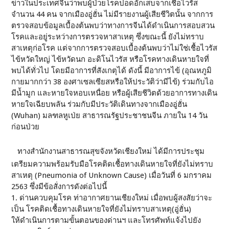
ข่าวในประเทศจีนว่าพบผู้ป่วยโรคปอดอักเสบจากเชื้อไวรัส
จำนวน 44 คน จากเมืองอู่ฮั่น ไม่มีรายงานผู้เสียชีวิตนั้น จากการ
ตรวจสอบข้อมูลเบื้องต้นพบว่าทางการจีนได้ดำเนินการสอบสวน
โรคและอยู่ระหว่างการตรวจหาสาเหตุ ซึ่งขณะนี้ ยังไม่ทราบ
สาเหตุก่อโรค แต่จากการตรวจสอบเบื้องต้นพบว่าไม่ใช่เชื้อไวรัส
ไข้หวัดใหญ่ ไข้หวัดนก อะดิโนไวรัส หรือโรคทางเดินหายใจที่
พบได้ทั่วไป โดยมีอาการที่สังเกตุได้ ดังนี้ มีอาการไข้ (อุณหภูมิ
กายมากกว่า 38 องศาเซลเซียสหรือให้ประวัติว่ามีไข้) ร่วมกับไอ
มีน้ำมูก และหายใจหอบเหนื่อย หรือผู้เสียชีวิตด้วยอาการทางเดิน
หายใจเฉียบพลัน ร่วมกับมีประวัติเดินทางจากเมืองอู่ฮั่น
(Wuhan) มลฑลหูเป่ย สาธารณรัฐประชาชนจีน ภายใน 14 วัน
ก่อนป่วย
ทางสำนักงานสาธารณสุขจังหวัดเชียงใหม่ ได้มีการประชุม
เตรียมความพร้อมรับมือโรคติดเชื้อทางเดินหายใจที่ยังไม่ทราบ
สาเหตุ (Pneumonia of Unknown Cause) เมื่อวันที่ 6 มกราคม
2563 ซึ่งมีข้อสั่งการดังต่อไปนี้
1. ด่านควบคุมโรค ท่าอากาศยานเชียงใหม่ เมื่อพบผู้สงสัยว่าจะ
เป็น โรคติดเชื้อทางเดินหายใจที่ยังไม่ทราบสาเหตุ(อู่ฮั่น)
ให้ดำเนินการตามขั้นตอนของด่านฯ และโทรศัพท์แจ้งไปยัง