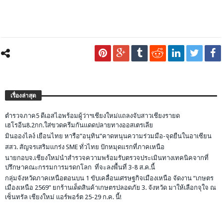
เรื่องล่าสุด
ตำรวจภาค5 ดีเอสไอพร้อมผู้ว่าฯเชียงใหม่แถลงจับสาวเชียงรายด
เฮโรอีน8.2กก.ใส่ขวดครีมกันแดดปลายทางออสเตรเลีย
มินอองไลง์ เยือนไทย หารือ”อนุทิน”คาดหนุนความร่วมมือ-จุดยืนในอาเซียน
สสว. สัญจรเสริมแกร่ง SME ทั่วไทย ปักหมุดแรกที่ภาคเหนือ
นายกอบจ.เชียงใหม่นำสำรวจความพร้อมรับตรวจประเมินทางเทคนิคจากที่
ปรึกษาคณะกรรมการมรดกโลก ที่จะลงพื้นที่ 3-8 ส.ค.นี้
กลุ่มจังหวัดภาคเหนือตอนบน 1 ขับเคลื่อนเศรษฐกิจเมืองเหนือ จัดงาน “เกษตร
เมืองเหนือ 2569” ยกร้านเด็ดสินค้าเกษตรปลอดภัย 3. จังหวัด มาให้เลือกจุใจ ณ
เซ็นทรัล เชียงใหม่ แอร์พอร์ต 25-29 ก.ค. นี้!