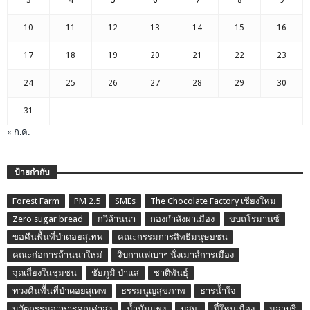
3
4
5
6
7
8
9
10
11
12
13
14
15
16
17
18
19
20
21
22
23
24
25
26
27
28
29
30
31
« ก.ค.
ป้ายกำกับ
Forest Farm
PM 2.5
SMEs
The Chocolate Factory เชียงใหม่
Zero sugar bread
กวีล้านนา
กองกำลังผาเมือง
ขบถโรมานซ์
ขอคืนพื้นที่ป่าดอยสุเทพ
คณะกรรมการสิทธิมนุษยชน
คณะก่อการล้านนาใหม่
จิบกาแฟเบาๆ นั่งเมาส์การเมือง
จุดเสี่ยงในชุมชน
ชัยภูมิ ป่าแส
ชาติพันธุ์
ทวงคืนพื้นที่ป่าดอยสุเทพ
ธรรมนูญสุขภาพ
ธารน้ำใจ
นวัตกรรมอาหารคุณค่าสูง
น้ำมันแพง
บสย.
ปี๋ใหม่เมือง
มลาบรี