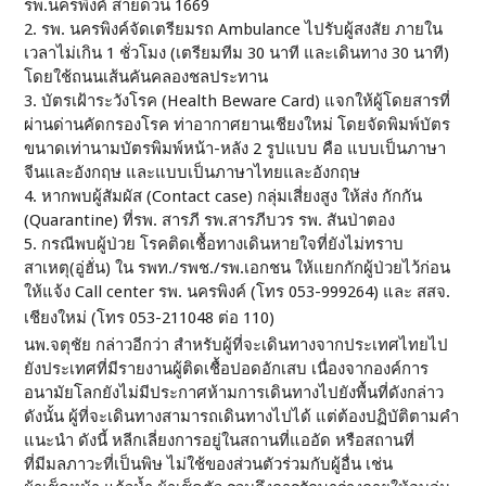
รพ.นครพิงค์ สายด่วน 1669
2. รพ. นครพิงค์จัดเตรียมรถ Ambulance ไปรับผู้สงสัย ภายใน
เวลาไม่เกิน 1 ชั่วโมง (เตรียมทีม 30 นาที และเดินทาง 30 นาที)
โดยใช้ถนนเส้นคันคลองชลประทาน
3. บัตรเฝ้าระวังโรค (Health Beware Card) แจกให้ผู้โดยสารที่
ผ่านด่านคัดกรองโรค ท่าอากาศยานเชียงใหม่ โดยจัดพิมพ์บัตร
ขนาดเท่านามบัตรพิมพ์หน้า-หลัง 2 รูปแบบ คือ แบบเป็นภาษา
จีนและอังกฤษ และแบบเป็นภาษาไทยและอังกฤษ
4. หากพบผู้สัมผัส (Contact case) กลุ่มเสี่ยงสูง ให้ส่ง กักกัน
(Quarantine) ที่รพ. สารภี รพ.สารภีบวร รพ. สันป่าตอง
5. กรณีพบผู้ป่วย โรคติดเชื้อทางเดินหายใจที่ยังไม่ทราบ
สาเหตุ(อู่ฮั่น) ใน รพท./รพช./รพ.เอกชน ให้แยกกักผู้ป่วยไว้ก่อน
ให้แจ้ง Call center รพ. นครพิงค์ (โทร 053-999264) และ สสจ.
เชียงใหม่ (โทร 053-211048 ต่อ 110)
นพ.จตุชัย กล่าวอีกว่า สำหรับผู้ที่จะเดินทางจากประเทศไทยไป
ยังประเทศที่มีรายงานผู้ติดเชื้อปอดอักเสบ เนื่องจากองค์การ
อนามัยโลกยังไม่มีประกาศห้ามการเดินทางไปยังพื้นที่ดังกล่าว
ดังนั้น ผู้ที่จะเดินทางสามารถเดินทางไปได้ แต่ต้องปฏิบัติตามคำ
แนะนำ ดังนี้ หลีกเลี่ยงการอยู่ในสถานที่แออัด หรือสถานที่
ที่มีมลภาวะที่เป็นพิษ ไม่ใช้ของส่วนตัวร่วมกับผู้อื่น เช่น