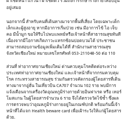
ผ้าเช็ดหน้า แก้วน้ำ ผ้าเช็ดตัว รวมถึงการรักษาร่างกายให้อบอุ่น
อยู่เสมอ
นอกจากนี้ สำหรับคนที่เดินทางมาจากพื้นที่เสี่ยง โดยเฉพาะเด็ก
เล็กและผู้สูงอายุ หากมีอาการเริ่มป่วย เช่น มีอาการไข้ ไอ เจ็บ
คอ มีน้ำมูก ขอให้รีบไปพบแพทย์หรือเจ้าหน้าที่สาธารณสุขทันที
เนื่องจากมีโอกาสเกิดภาวะแทรกซ้อนปอดบวมได้ ประชาชน
สามารถสอบถามข้อมูลเพิ่มเติมได้ที่ สำนักงานสาธารณสุข
จังหวัดเชียงใหม่ หมายเลขโทรศัพท์ 053-211048-50 ต่อ 110
ส่วนที่ ท่าอากาศยานเชียงใหม่ ด่านควบคุมโรคติดต่อระหว่าง
ประเทศท่าอากาศยานเชียงใหม่ และเจ้าหน้าที่จากกรมควบคุม
โรค กระทรวงสาธารณสุข ร่วมกันตรวจคัดกรองผู้โดยสารที่เดิน
ทางมาจากอู่ฮั่น ในเที่ยวบิน CA707 จำนวน 102 ราย พบมีการ
แจ้งเตือนจากเครื่องวัดอุณหภูมิร่างกายด้วยอินฟาเรด หรือ เทอร์
โมสแกน ในผู้โดยสารจำนวน 6 ราย จึงได้ตรวจวัดไข้ซ้ำ ซึ่งผล
การตรวจพบว่าอุณหภูมิร่างกายอยู่ในเกณฑ์ปกติ พร้อมกันนี้เจ้า
หน้าที่ได้แจก Health beware card เพื่อเฝ้าระวังให้แก่ผู้โดยสาร
ด้วย.