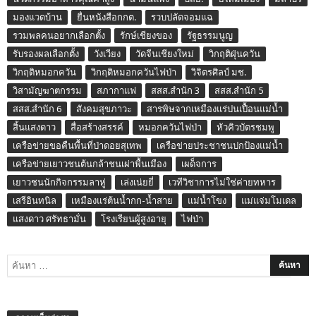
มองแวดบ้าน
ยื่นหนังสือกกต.
รวบปลัดจอมแฉ
รวมพลคนอยากเลือกตั้ง
รักษ์เชียงของ
รัฐธรรมนูญ
รับรองผลเลือกตั้ง
วังเวียง
วัดจีนเชียงใหม่
วิกฤติฝุ่นควัน
วิกฤติหมอกควัน
วิกฤติหมอกควันไฟป่า
วิจิตรศิลป์ มช.
วิสามัญฆาตกรรม
สภากาแฟ
สสส.สำนัก 3
สสส.สำนัก 5
สสส.สำนัก 6
สังคมสุขภาวะ
สารพิษจากเหมืองแร่ปนเปื้อนแม่น้ำ
สิ้นแสงดาว
สื่อสร้างสรรค์
หมอกควันไฟป่า
หัวคิวบัตรชมพู
เครือข่ายขอคืนพื้นที่ป่าดอยสุเทพ
เครือข่ายประชาชนปกป้องแม่น้ำ
เครือข่ายเยาวชนต้นกล้าชนเผ่าพื้นเมือง
เผด็จการ
เยาวชนนักกิจกรรมลาหู่
เล่งเน่ยยี่
เวทีวิชาการไม่ใช่ค่ายทหาร
เสรีอินทนิล
เหมืองแร่ต้นน้ำกก-น้ำสาย
แม่น้ำโขง
แม่แจ่มโมเดล
แสงดาว ศรัทธามั่น
โรงเรียนผู้สูงอายุ
ไฟป่า