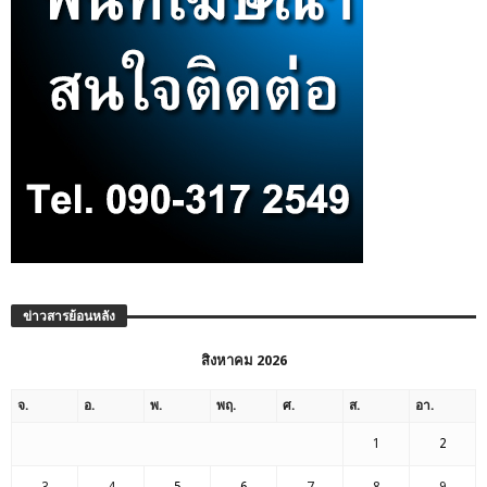
ข่าวสารย้อนหลัง
สิงหาคม 2026
จ.
อ.
พ.
พฤ.
ศ.
ส.
อา.
1
2