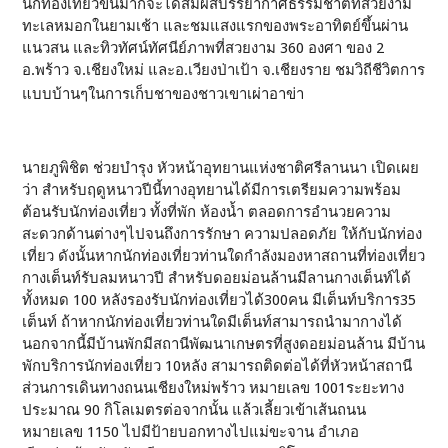
นักท่องเที่ยวขึ้นมาก็จะได้สัมผัสบรรยากาศธรรมชาติที่สวยงาม
ทะเลหมอกในยามเช้า และชมแสงแรกของพระอาทิตย์ขึ้นผ่าน
แนวสน และทิวทัศน์ทัศนีย์ภาพที่สวยงาม 360 องศา ของ 2
อ.พร้าว จ.เชียงใหม่ และอ.เวียงป่าเป้า จ.เชียงราย ชมวิถีชีวิตการ
แบบบ้านๆในการเก็บชาของชาวเขาเผ่าอาข่า
นายภูพิชิต ช่วยบำรุง หัวหน้าอุทยานแห่งชาติศรีลานนา เปิดเผย
ว่า สำหรับฤดูหนาวปีนี้ทางอุทยานได้มีการเตรียมความพร้อม
ต้อนรับนักท่องเที่ยว ทั้งที่พัก ห้องน้ำ ตลอดการอำนวยความ
สะดวกด้านต่างๆไปจนถึงการรักษา ความปลอดภัย ให้กับนักท่อง
เที่ยว ดังนั้นหากนักท่องเที่ยวท่านใดกำลังมองหาสถานที่ท่องเที่ยว
กางเต็นท์รับลมหนาวปี สำหรับดอยม่อนล้านมีลานกางเต็นท์ได้
ทั้งหมด 100 หลังรองรับนักท่องเที่ยวได้300คน มีเต็นท์บริการ35
เต็นท์ ถ้าหากนักท่องเที่ยวท่านใดมีเต็นท์สามารถนำมากางได้
นอกจากนี้มีบ้านพักมีสถานีพัฒนาเกษตรที่สูงดอยม่อนล้าน มีบ้าน
พักบริการนักท่องเที่ยว 10หลัง สามารถติดต่อได้ที่หัวหน้าสถานี
ส่วนการเดินทางถนนเชียงใหม่พร้าว หมายเลข 1001ระยะทาง
ประมาณ 90 กิโลเมตรต่อจากนั้น แล้วเลี้ยวเข้าเส้นถนน
หมายเลข 1150 ไปมีป้ายบอกทางไปแม่ขะจาน อำเภอ