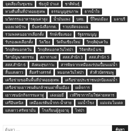
จุดเสี่ยงในชุมชน
ชัยภูมิ ป่าแส
ชาติพันธุ์
ทวงคืนพื้นที่ป่าดอยสุเทพ
ธรรมนูญสุขภาพ
ธารน้ำใจ
นวัตกรรมอาหารคุณค่าสูง
น้ำมันแพง
บสย.
ปี๋ใหม่เมือง
มลาบรี
มองแวดบ้าน
ยื่นหนังสือกกต.
รวบปลัดจอมแฉ
รวมพลคนอยากเลือกตั้ง
รักษ์เชียงของ
รัฐธรรมนูญ
รับรองผลเลือกตั้ง
วังเวียง
วัดจีนเชียงใหม่
วิกฤติฝุ่นควัน
วิกฤติหมอกควัน
วิกฤติหมอกควันไฟป่า
วิจิตรศิลป์ มช.
วิสามัญฆาตกรรม
สภากาแฟ
สสส.สำนัก 3
สสส.สำนัก 5
สสส.สำนัก 6
สังคมสุขภาวะ
สารพิษจากเหมืองแร่ปนเปื้อนแม่น้ำ
สิ้นแสงดาว
สื่อสร้างสรรค์
หมอกควันไฟป่า
หัวคิวบัตรชมพู
เครือข่ายขอคืนพื้นที่ป่าดอยสุเทพ
เครือข่ายประชาชนปกป้องแม่น้ำ
เครือข่ายเยาวชนต้นกล้าชนเผ่าพื้นเมือง
เผด็จการ
เยาวชนนักกิจกรรมลาหู่
เล่งเน่ยยี่
เวทีวิชาการไม่ใช่ค่ายทหาร
เสรีอินทนิล
เหมืองแร่ต้นน้ำกก-น้ำสาย
แม่น้ำโขง
แม่แจ่มโมเดล
แสงดาว ศรัทธามั่น
โรงเรียนผู้สูงอายุ
ไฟป่า