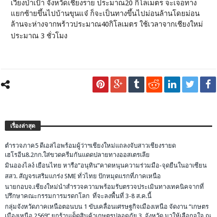
เวียงป่าเป้า จังหวัดเชียงราย ประมาณ20 กิโลเมตร จะเจอทาง
แยกซ้ายขึ้นไปบ้านขุนแจ๋ ก็จะเป็นทางขึ้นไปม่อนล้านโดยม่อน
ล้านจะห่างจากพร้าวประมาณ40กิโลเมตร ใช้เวลาจากเชียงใหม่
ประมาณ 3 ชั่วโมง
เรื่องล่าสุด
ตำรวจภาค5 ดีเอสไอพร้อมผู้ว่าฯเชียงใหม่แถลงจับสาวเชียงรายด
เฮโรอีน8.2กก.ใส่ขวดครีมกันแดดปลายทางออสเตรเลีย
มินอองไลง์ เยือนไทย หารือ”อนุทิน”คาดหนุนความร่วมมือ-จุดยืนในอาเซียน
สสว. สัญจรเสริมแกร่ง SME ทั่วไทย ปักหมุดแรกที่ภาคเหนือ
นายกอบจ.เชียงใหม่นำสำรวจความพร้อมรับตรวจประเมินทางเทคนิคจากที่
ปรึกษาคณะกรรมการมรดกโลก ที่จะลงพื้นที่ 3-8 ส.ค.นี้
กลุ่มจังหวัดภาคเหนือตอนบน 1 ขับเคลื่อนเศรษฐกิจเมืองเหนือ จัดงาน “เกษตร
เมืองเหนือ 2569” ยกร้านเด็ดสินค้าเกษตรปลอดภัย 3. จังหวัด มาให้เลือกจุใจ ณ