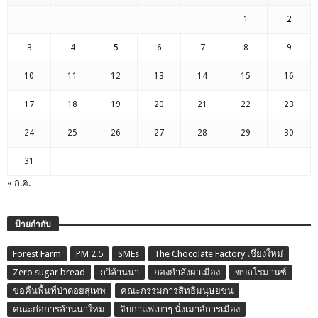
1
2
3
4
5
6
7
8
9
10
11
12
13
14
15
16
17
18
19
20
21
22
23
24
25
26
27
28
29
30
31
« ก.ค.
ป้ายกำกับ
Forest Farm
PM 2.5
SMEs
The Chocolate Factory เชียงใหม่
Zero sugar bread
กวีล้านนา
กองกำลังผาเมือง
ขบถโรมานซ์
ขอคืนพื้นที่ป่าดอยสุเทพ
คณะกรรมการสิทธิมนุษยชน
คณะก่อการล้านนาใหม่
จิบกาแฟเบาๆ นั่งเมาส์การเมือง