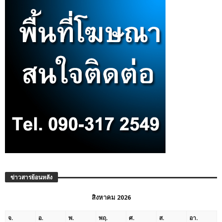
ข่าวสารย้อนหลัง
สิงหาคม 2026
จ.
อ.
พ.
พฤ.
ศ.
ส.
อา.