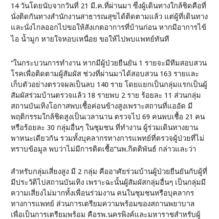
14 วันโดยนับจากวันที่ 21 มี.ค.ที่ผ่านมา ซึ่งผู้เดินทางใกล้ชิดคือที่
นั่งติดกันทางสำนักงานสาธารณสุขได้ติดตามแล้ว แต่ผู้ที่เดินทาง
และนั่งไกลออกไปขอให้สังเกตอาการที่บ้านก่อน หากมีอาการไข้
ไอ น้ำมูก หายใจหอบเหนื่อย ขอให้ไปพบแพทย์ทันที
“ในกระบวนการทำงาน หากมีผู้ป่วยยืนยัน 1 รายจะมีทีมสอบสวน
โรคเพื่อติดตามผู้สัมผัส ช่วงที่ผ่านมาได้สอบสวน 163 รายและ
เก็บตัวอย่างตรวจผลเป็นลบ 140 ราย โดยแยกเป็นกลุ่มแรกเป็นผู้
สัมผัสร่วมบ้านตรวจแล้ว 18 รายพบ 2 ราย ร้อยละ 11 ส่วนกลุ่ม
สถานบันเทิงโอกาสพบเชื้อค่อนข้างสูงเพราะสถานที่แออัด มี
พฤติกรรมใกล้ชิดสูงเป็นเวลานาน ตรวจไป 69 คนพบเชื้อ 21 คน
หรือร้อยละ 30 กลุ่มอื่นๆ ในชุมชน ที่ทำงาน ผู้ร่วมเดินทางยาน
พาหนะเดียวกัน รวมทั้งบุคลากรทางการแพทย์ที่ตรวจผู้ป่วยที่ไม่
ทราบข้อมูล พบว่าไม่มีการติดเชื้อ”นพ.กิตติพันธ์ กล่าวและว่า
สำหรับกลุ่มเสี่ยงสูง มี 2 กลุ่ม คืออาศัยร่วมบ้านผู้ป่วยยืนยันกับผู้ที่
มีประวัติไปสถานบันเทิง เพราะฉะนั้นผู้สัมผัสกลุ่มอื่นๆ เป็นกลุ่มมี
ความเสี่ยงไม่มากทั้งเพื่อนร่วมงาน คนในชุมชนหรือบุคลากร
ทางการแพทย์ ส่วนการเตรียมความพร้อมของสถานพยาบาล
เพื่อเป็นการเตรียมพร้อม คือรพ.นครพิงค์และมหาราชสำหรับผู้