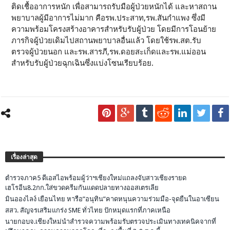
ติดเชื้ออาการหนัก เพื่อสามารถรับมือผู้ป่วยหนักได้ และหาสถาน
พยาบาลผู้มีอาการไม่มาก คือรพ.ประสาท,รพ.สันกำแพง ซึ่งมี
ความพร้อมโครงสร้างอาคารสำหรับรับผู้ป่วย โดยมีการโอนย้าย
ภารกิจผู้ป่วยเดิมไปสถานพยาบาลอื่นแล้ว โดยใช้รพ.สต.รับ
ตรวจผู้ป่วยนอก และรพ.สารภี,รพ.ดอยสะเก็ดและรพ.แม่ออน
สำหรับรับผู้ป่วยฉุกเฉินซึ่งแบ่งโซนเรียบร้อย.
เรื่องล่าสุด
ตำรวจภาค5 ดีเอสไอพร้อมผู้ว่าฯเชียงใหม่แถลงจับสาวเชียงรายด
เฮโรอีน8.2กก.ใส่ขวดครีมกันแดดปลายทางออสเตรเลีย
มินอองไลง์ เยือนไทย หารือ”อนุทิน”คาดหนุนความร่วมมือ-จุดยืนในอาเซียน
สสว. สัญจรเสริมแกร่ง SME ทั่วไทย ปักหมุดแรกที่ภาคเหนือ
นายกอบจ.เชียงใหม่นำสำรวจความพร้อมรับตรวจประเมินทางเทคนิคจากที่