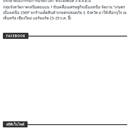
ปรึกษาคณะกรรมการมรดกโลก ที่จะลงพื้นที่ 3-8 ส.ค.นี้
กลุ่มจังหวัดภาคเหนือตอนบน 1 ขับเคลื่อนเศรษฐกิจเมืองเหนือ จัดงาน “เกษตร
เมืองเหนือ 2569” ยกร้านเด็ดสินค้าเกษตรปลอดภัย 3. จังหวัด มาให้เลือกจุใจ ณ
เซ็นทรัล เชียงใหม่ แอร์พอร์ต 25-29 ก.ค. นี้!
FACEBOOK
สถิติเว็บไซต์