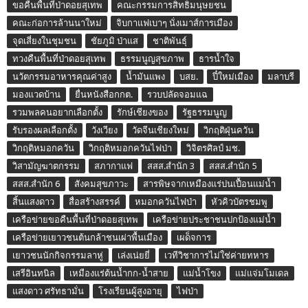
ขอคืนพื้นที่ป่าดอยสุเทพ
คณะกรรมการสิทธิมนุษยชน
คณะก่อการล้านนาใหม่
จิบกาแฟเบาๆ นั่งเมาส์การเมือง
จุดเสี่ยงในชุมชน
ชัยภูมิ ป่าแส
ชาติพันธุ์
ทวงคืนพื้นที่ป่าดอยสุเทพ
ธรรมนูญสุขภาพ
ธารน้ำใจ
นวัตกรรมอาหารคุณค่าสูง
น้ำมันแพง
บสย.
ปี๋ใหม่เมือง
มลาบรี
มองแวดบ้าน
ยื่นหนังสือกกต.
รวบปลัดจอมแฉ
รวมพลคนอยากเลือกตั้ง
รักษ์เชียงของ
รัฐธรรมนูญ
รับรองผลเลือกตั้ง
วังเวียง
วัดจีนเชียงใหม่
วิกฤติฝุ่นควัน
วิกฤติหมอกควัน
วิกฤติหมอกควันไฟป่า
วิจิตรศิลป์ มช.
วิสามัญฆาตกรรม
สภากาแฟ
สสส.สำนัก 3
สสส.สำนัก 5
สสส.สำนัก 6
สังคมสุขภาวะ
สารพิษจากเหมืองแร่ปนเปื้อนแม่น้ำ
สิ้นแสงดาว
สื่อสร้างสรรค์
หมอกควันไฟป่า
หัวคิวบัตรชมพู
เครือข่ายขอคืนพื้นที่ป่าดอยสุเทพ
เครือข่ายประชาชนปกป้องแม่น้ำ
เครือข่ายเยาวชนต้นกล้าชนเผ่าพื้นเมือง
เผด็จการ
เยาวชนนักกิจกรรมลาหู่
เล่งเน่ยยี่
เวทีวิชาการไม่ใช่ค่ายทหาร
เสรีอินทนิล
เหมืองแร่ต้นน้ำกก-น้ำสาย
แม่น้ำโขง
แม่แจ่มโมเดล
แสงดาว ศรัทธามั่น
โรงเรียนผู้สูงอายุ
ไฟป่า