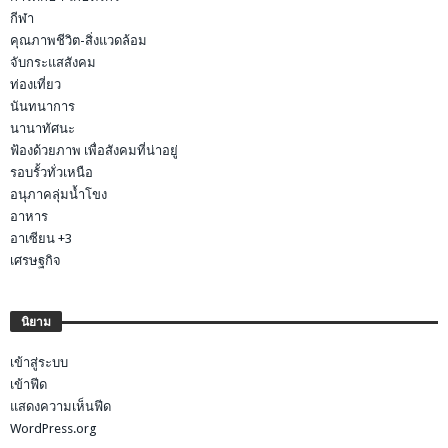
กีฬา
คุณภาพชีวิต-สิ่งแวดล้อม
จับกระแสสังคม
ท่องเที่ยว
นันทนาการ
นานาทัศนะ
ฟ้องด้วยภาพ เพื่อสังคมที่น่าอยู่
รอบรั้วทั่วเหนือ
อนุภาคลุ่มน้ำโขง
อาหาร
อาเซียน +3
เศรษฐกิจ
นิยาม
เข้าสู่ระบบ
เข้าฟีด
แสดงความเห็นฟีด
WordPress.org