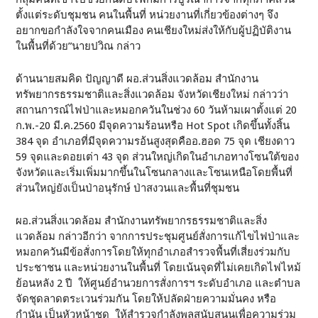
ตั้งแต่ระดับชุมชน คนในพื้นที่ หน่วยงานที่เกี่ยวข้องต่างๆ จึง
อยากขอกำลังใจจากคนเมือง คนเชียงใหม่ส่งให้กับผู้ปฏิบัติงาน
ในพื้นที่ด้วย”นายปวิณ กล่าว
ด้านนายสมคิด ปัญญาดี ผอ.ส่วนสิ่งแวดล้อม สำนักงาน
ทรัพยากรธรรมชาติและสิ่งแวดล้อม จังหวัดเชียงใหม่ กล่าวว่า
สถานการณ์ไฟป่าและหมอกควันในช่วง 60 วันห้ามเผาตั้งแต่ 20
ก.พ.-20 มี.ค.2560 มีจุดความร้อนหรือ Hot Spot เกิดขึ้นทั้งสิ้น
384 จุด อำเภอที่มีจุดความรอ้นสูงสุดคืออ.ฮอด 75 จุด เชียงดาว
59 จุดและดอยเต่า 43 จุด ส่วนใหญ่เกิดในอำเภอทางโซนใต้ของ
จังหวัดและเริ่มเพิ่มมากขึ้นในโซนกลางและโซนเหนือโดยพื้นที่
ส่วนใหญ่ยังเป็นป่าอนุรักษ์ ป่าสงวนและพื้นที่ชุมชน
ผอ.ส่วนสิ่งแวดล้อม สำนักงานทรัพยากรธรรมชาติและสิ่ง
แวดล้อม กล่าวอีกว่า จากการประชุมศูนย์สั่งการแก้ไขไฟป่าและ
หมอกควันมีข้อสั่งการโดยให้ทุกอำเภอสำรวจพื้นที่เสี่ยงร่วมกับ
ประชาชน และหน่วยงานในพื้นที่ โดยเน้นจุดที่ไม่เคยเกิดไฟไหม้
ย้อนหลัง 2 ปี ให้ศูนย์อำนวยการสั่งการฯ ระดับอำเภอ และตำบล
จัดชุดลาดตระเวนร่วมกัน โดยให้ปลัดฝ่ายความมั่นคง หรือ
กำนัน เป็นหัวหน้าชุด ให้สำรวจกำลังพลสนับสนุนเพื่อความร่วม