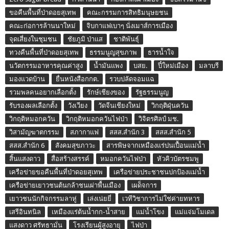
ขอคืนพื้นที่ป่าดอยสุเทพ
คณะกรรมการสิทธิมนุษยชน
คณะก่อการล้านนาใหม่
จิบกาแฟเบาๆ นั่งเมาส์การเมือง
จุดเสี่ยงในชุมชน
ชัยภูมิ ป่าแส
ชาติพันธุ์
ทวงคืนพื้นที่ป่าดอยสุเทพ
ธรรมนูญสุขภาพ
ธารน้ำใจ
นวัตกรรมอาหารคุณค่าสูง
น้ำมันแพง
บสย.
ปี๋ใหม่เมือง
มลาบรี
มองแวดบ้าน
ยื่นหนังสือกกต.
รวบปลัดจอมแฉ
รวมพลคนอยากเลือกตั้ง
รักษ์เชียงของ
รัฐธรรมนูญ
รับรองผลเลือกตั้ง
วังเวียง
วัดจีนเชียงใหม่
วิกฤติฝุ่นควัน
วิกฤติหมอกควัน
วิกฤติหมอกควันไฟป่า
วิจิตรศิลป์ มช.
วิสามัญฆาตกรรม
สภากาแฟ
สสส.สำนัก 3
สสส.สำนัก 5
สสส.สำนัก 6
สังคมสุขภาวะ
สารพิษจากเหมืองแร่ปนเปื้อนแม่น้ำ
สิ้นแสงดาว
สื่อสร้างสรรค์
หมอกควันไฟป่า
หัวคิวบัตรชมพู
เครือข่ายขอคืนพื้นที่ป่าดอยสุเทพ
เครือข่ายประชาชนปกป้องแม่น้ำ
เครือข่ายเยาวชนต้นกล้าชนเผ่าพื้นเมือง
เผด็จการ
เยาวชนนักกิจกรรมลาหู่
เล่งเน่ยยี่
เวทีวิชาการไม่ใช่ค่ายทหาร
เสรีอินทนิล
เหมืองแร่ต้นน้ำกก-น้ำสาย
แม่น้ำโขง
แม่แจ่มโมเดล
แสงดาว ศรัทธามั่น
โรงเรียนผู้สูงอายุ
ไฟป่า