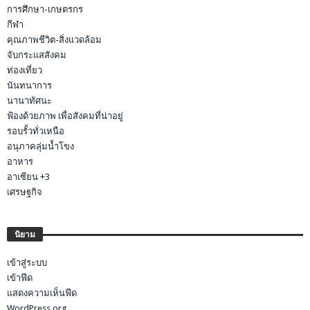
การศึกษา-เกษตรกร
กีฬา
คุณภาพชีวิต-สิ่งแวดล้อม
จับกระแสสังคม
ท่องเที่ยว
นันทนาการ
นานาทัศนะ
ฟ้องด้วยภาพ เพื่อสังคมที่น่าอยู่
รอบรั้วทั่วเหนือ
อนุภาคลุ่มน้ำโขง
อาหาร
อาเซียน +3
เศรษฐกิจ
นิยาม
เข้าสู่ระบบ
เข้าฟีด
แสดงความเห็นฟีด
WordPress.org