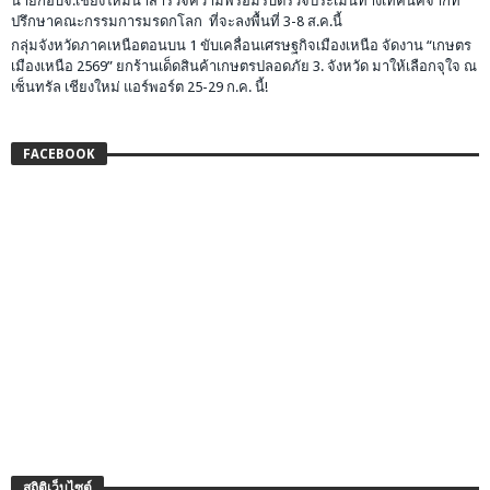
นายกอบจ.เชียงใหม่นำสำรวจความพร้อมรับตรวจประเมินทางเทคนิคจากที่
ปรึกษาคณะกรรมการมรดกโลก ที่จะลงพื้นที่ 3-8 ส.ค.นี้
กลุ่มจังหวัดภาคเหนือตอนบน 1 ขับเคลื่อนเศรษฐกิจเมืองเหนือ จัดงาน “เกษตร
เมืองเหนือ 2569” ยกร้านเด็ดสินค้าเกษตรปลอดภัย 3. จังหวัด มาให้เลือกจุใจ ณ
เซ็นทรัล เชียงใหม่ แอร์พอร์ต 25-29 ก.ค. นี้!
FACEBOOK
สถิติเว็บไซต์