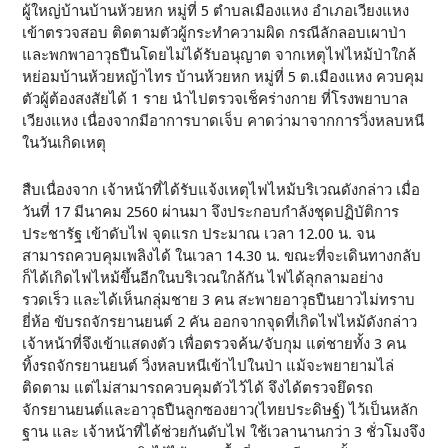
ผู้ใหญ่บ้านบ้านห้วยหก หมู่ที่ 5 ตำบลเมืองแหง อำเภอเวียงแหง
เข้าตรวจสอบ ติดตามตัวผู้กระทำความผิด กรณีลักลอบเผาป่า
และพกพาอาวุธปืนโดยไม่ได้รับอนุญาต จากเหตุไฟไหม้ป่าใกล้
หย่อมบ้านห้วยหญ้าไทร บ้านห้วยหก หมู่ที่ 5 ต.เมืองแหง ควบคุม
ตัวผู้ต้องสงสัยได้ 1 ราย นำไปตรวจเช็คร่างกาย ที่โรงพยาบาล
เวียงแหง เนื่องจากมีอาการบาดเจ็บ คาดว่ามาจากการวิ่งหลบหนี
ในวันเกิดเหตุ
สืบเนื่องจาก เจ้าหน้าที่ได้รับแจ้งเหตุไฟไหม้บริเวณดังกล่าว เมื่อ
วันที่ 17 มีนาคม 2560 ผ่านมา จึงประกอบกำลังชุดปฏิบัติการ
ประชารัฐ เข้าดับไฟ จุดแรก ประมาณ เวลา 12.00 น. จน
สามารถควบคุมเพลิงได้ ในเวลา 14.30 น. ขณะที่จะเดินทางกลับ
ก็ได้เกิดไฟไหม้ขึ้นอีกในบริเวณใกล้กัน ไฟได้ลุกลามอย่าง
รวดเร็ว และได้เห็นกลุ่มชาย 3 คน สะพายอาวุธปืนยาวไม่ทราบ
ยี่ห้อ ขับรถจักรยานยนต์ 2 คัน ออกจากจุดที่เกิดไฟไหม้ดังกล่าว
เจ้าหน้าที่จึงเข้าแสดงตัว เพื่อตรวจค้น/จับกุม แต่ชายทั้ง 3 คน
ทิ้งรถจักรยานยนต์ วิ่งหลบหนีเข้าไปในป่า แม้จะพยายามไล่
ติดตาม แต่ไม่สามารถควบคุมตัวไว้ได้ จึงได้ตรวจยึดรถ
จักรยานยนต์และอาวุธปืนลูกซองยาว(ไทยประดิษฐ์) ไว้เป็นหลัก
ฐาน และ เจ้าหน้าที่ได้ช่วยกันดับไฟ ใช้เวลานานกว่า 3 ชั่วโมงจึง