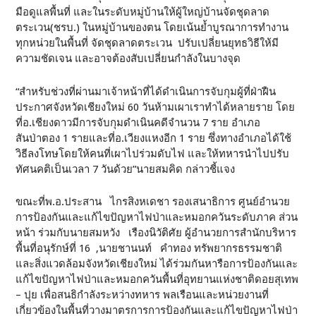
มือดูแลพื้นที่ และในระดับหมู่บ้านให้ผู้ใหญ่บ้านจัดชุดลาด
ตระเวน(ชรบ.) ในหมู่บ้านของตน โดยเน้นย้ำบูรณาการทำงาน
ทุกหน่วยในพื้นที่ จัดชุดลาดตระเวน ปรับเปลี่ยนยุทธวิธีให้มี
ความชัดเจน และอาจต้องสับเปลี่ยนกำลังในบางจุด
“สำหรับช่วงที่ผ่านมาเจ้าหน้าที่ได้ดำเนินการจับกุมผู้ที่ฝ่าฝืน
ประกาศจังหวัดเชียงใหม่ 60 วันห้ามเผาเราทำได้หลายราย โดย
ที่อ.เชียงดาวมีการจับกุมดำเนินคดีจำนวน 7 ราย อำเภอ
สันป่าตอง 1 รายและที่อ.เวียงแหงอีก 1 ราย ซึ่งทางอำเภอได้ใช้
วิธีลงโทษโดยให้คนที่เผาไปร่วมดับไฟ และให้ทหารนำไปปรับ
ทัศนคติเป็นเวลา 7 วันด้วย”นายสมคิด กล่าวชี้แจง
ขณะที่พ.อ.ประสาน ไกรสิงหเดชา รองเสนาธิการ ศูนย์อำนวย
การป้องกันและแก้ไขปัญหาไฟป่าและหมอกควันระดับภาค ส่วน
หน้า ร่วมกับนายสมหวัง เรืองนิวัติศัย ผู้อำนวยการสำนักบริหาร
พื้นที่อนุรักษ์ที่ 16 ,นายชานนท์ คำทอง ทรัพยากรธรรมชาติ
และสิ่งแวดล้อมจังหวัดเชียงใหม่ ได้ร่วมกันหารือการป้องกันและ
แก้ไขปัญหาไฟป่าและหมอกควันพื้นที่อุทยานแห่งชาติดอยสุเทพ
– ปุย เพื่อสนธิกำลังระหว่างทหาร พลเรือนและหน่วยงานที่
เกี่ยวข้องในพื้นที่วางมาตรการการป้องกันและแก้ไขปัญหาไฟป่า