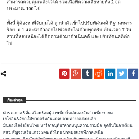
สามารถควบคุมเพลิงไว้ได้ รวมเนื้อที่ความเสียหายทั้ง 2 จุด
ประมาณ 100 ไร่
ทั้งนี้ ผู้ต้องหาที่จับกุมได้ ถูกนำตัวเข้าไปปรับทัศนคติ ที่ฐานทหาร
ร้อย. ม.1 และนำตัวออกไปช่วยดับไฟด้วยทุกครับ เป็นเวลา 7 วัน
ส่วนที่หลบหนีจะได้ติดตามตัวมาดำเนินคดี และปรับทัศนคติต่อ
ไป
เรื่องล่าสุด
ตำรวจภาค5 ดีเอสไอพร้อมผู้ว่าฯเชียงใหม่แถลงจับสาวเชียงรายด
เฮโรอีน8.2กก.ใส่ขวดครีมกันแดดปลายทางออสเตรเลีย
มินอองไลง์ เยือนไทย หารือ”อนุทิน”คาดหนุนความร่วมมือ-จุดยืนในอาเซียน
สสว. สัญจรเสริมแกร่ง SME ทั่วไทย ปักหมุดแรกที่ภาคเหนือ