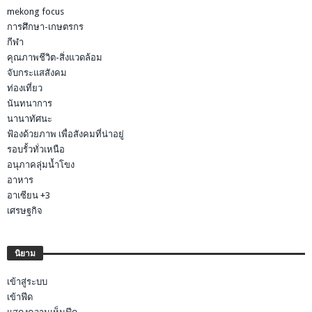
mekong focus
การศึกษา-เกษตรกร
กีฬา
คุณภาพชีวิต-สิ่งแวดล้อม
จับกระแสสังคม
ท่องเที่ยว
นันทนาการ
นานาทัศนะ
ฟ้องด้วยภาพ เพื่อสังคมที่น่าอยู่
รอบรั้วทั่วเหนือ
อนุภาคลุ่มน้ำโขง
อาหาร
อาเซียน +3
เศรษฐกิจ
นิยาม
เข้าสู่ระบบ
เข้าฟีด