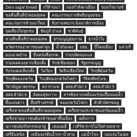
Zero sugar bread
กวีล้านนา
กองกำลังผาเมือง
ขบถโรมานซ์
ขอคืนพื้นที่ป่าดอยสุเทพ
คณะกรรมการสิทธิมนุษยชน
คณะก่อการล้านนาใหม่
จิบกาแฟเบาๆ นั่งเมาส์การเมือง
จุดเสี่ยงในชุมชน
ชัยภูมิ ป่าแส
ชาติพันธุ์
ทวงคืนพื้นที่ป่าดอยสุเทพ
ธรรมนูญสุขภาพ
ธารน้ำใจ
นวัตกรรมอาหารคุณค่าสูง
น้ำมันแพง
บสย.
ปี๋ใหม่เมือง
มลาบรี
มองแวดบ้าน
ยื่นหนังสือกกต.
รวบปลัดจอมแฉ
รวมพลคนอยากเลือกตั้ง
รักษ์เชียงของ
รัฐธรรมนูญ
รับรองผลเลือกตั้ง
วังเวียง
วัดจีนเชียงใหม่
วิกฤติฝุ่นควัน
วิกฤติหมอกควัน
วิกฤติหมอกควันไฟป่า
วิจิตรศิลป์ มช.
วิสามัญฆาตกรรม
สภากาแฟ
สสส.สำนัก 3
สสส.สำนัก 5
สสส.สำนัก 6
สังคมสุขภาวะ
สารพิษจากเหมืองแร่ปนเปื้อนแม่น้ำ
สิ้นแสงดาว
สื่อสร้างสรรค์
หมอกควันไฟป่า
หัวคิวบัตรชมพู
เครือข่ายขอคืนพื้นที่ป่าดอยสุเทพ
เครือข่ายประชาชนปกป้องแม่น้ำ
เครือข่ายเยาวชนต้นกล้าชนเผ่าพื้นเมือง
เผด็จการ
เยาวชนนักกิจกรรมลาหู่
เล่งเน่ยยี่
เวทีวิชาการไม่ใช่ค่ายทหาร
เสรีอินทนิล
เหมืองแร่ต้นน้ำกก-น้ำสาย
แม่น้ำโขง
แม่แจ่มโมเดล