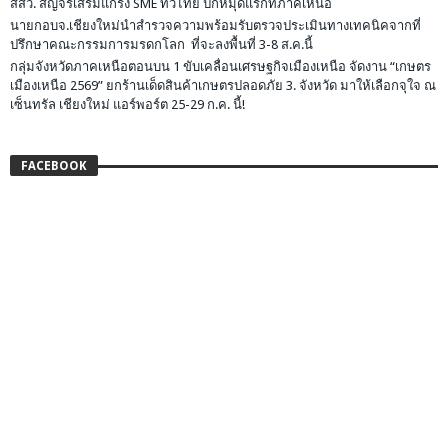
สสว. สัญจรเสริมแกร่ง SME ทั่วไทย ปักหมุดแรกที่ภาคเหนือ
นายกอบจ.เชียงใหม่นำสำรวจความพร้อมรับตรวจประเมินทางเทคนิคจากที่
ปรึกษาคณะกรรมการมรดกโลก ที่จะลงพื้นที่ 3-8 ส.ค.นี้
กลุ่มจังหวัดภาคเหนือตอนบน 1 ขับเคลื่อนเศรษฐกิจเมืองเหนือ จัดงาน “เกษตร
เมืองเหนือ 2569” ยกร้านเด็ดสินค้าเกษตรปลอดภัย 3. จังหวัด มาให้เลือกจุใจ ณ
เซ็นทรัล เชียงใหม่ แอร์พอร์ต 25-29 ก.ค. นี้!
FACEBOOK