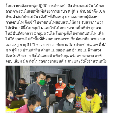
โดยภายหลังจากชุดปฏิบัติการตำบลป่าตึง อำเภอแม่จัน ได้ออก
ลาดตระเวนในเขตพื้นที่เสี่ยงการเผาป่า หมู่ที่ 9 ตำบลป่าตึง เขต
ห้ามล่าสัตว์ป่าแม่จัน เมื่อถึงที่เกิดเหตุ ตรวจสอบพบผู้ต้องหา
กำลังดับไฟ จึงเข้าไปช่วยดับไฟสอบสวนให้การ รับสารภาพว่า
ได้เข้ามาตีผึ้งโดยจุดไฟและไฟได้ตกลงมาบนพื้นที่ป่า ลุกลาม
ไหม้พื้นที่ดังกล่าว มีกลุ่มควันไฟโพยพุ่งจึงได้ช่วยกันดับไฟ เพื่อ
ไม่ให้ลุกลามไปยังพื้นที่อื่น สอบสวนทราบชื่อต่อมาคือ นายอาเจ
เมอแลกู่ อายุ 51 ปี ชาวอาข่า อาศัยตามบัตรประชาชน เลขที่ 6/
ช หมู่ที่ 10 บ้านเล่าสิบ ตำบลแม่สลองนอก อำเภอแม่ฟ้าหลวง
จังหวัดเชียงราย จึงได้แสดงตัวเพื่อจับกุมพร้อมของกลาง อาทิ
จอป เสียม มีด ถังน้ำ รถจักรยานยนต์ 1 คัน และรังผึ้งจำนวนหนึ่ง