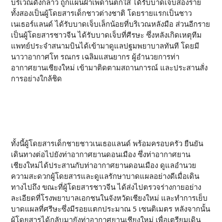
บริเวณดังกล่าว ถูกแผ่นฝ้าเพดานตกใส่ ได้รับบาดเจ็บสองราย
ทั้งสองเป็นผู้โดยสารเด็กชาวต่างชาติ โดยรายแรกเป็นชาว
เนเธอร์แลนด์ ได้รับบาดเจ็บเล็กน้อยที่บริเวณหลังมือ ส่วนอีกราย
เป็นผู้โดยสารชาวจีน ได้รับบาดเจ็บที่ศีรษะ ซึ่งหลังเกิดเหตุทีม
แพทย์ประจำสนามบินได้เข้ามาดูแลปฐมพยาบาลทันที โดยมี
นาวาอากาศโท รณกร เฉลิมแสนยากร ผู้อำนวยการท่า
อากาศยานเชียงใหม่ เข้ามาติดตามสถานการณ์ และประสานสั่ง
การอย่างใกล้ชิด
ทั้งนี้ผู้โดยสารเด็กชายชาวเนเธอแลนด์ พร้อมครอบครัว ยืนยัน
เดินทางต่อไปยังท่าอากาศยานดอนเมือง ซึ่งท่าอากาศยาน
เชียงใหม่ได้ประสานกับท่าอากาศยานดอนเมือง ดูแลอำนวย
ความสะดวกผู้โดยสารและดูแลรักษาบาดแผลอย่างดีเมื่อเดิน
ทางไปถึง ขณะที่ผู้โดยสารชาวจีน ได้ส่งไปตรวจร่างกายอย่าง
ละเอียดที่โรงพยาบาลเอกชนในจังหวัดเชียงใหม่ และทำการเย็บ
บาดแผลที่ศรีษะซึ่งมีรอยแตกประมาณ 5 เซนติเมตร หลังจากนั้น
ผู้โดยสารได้กลับมายังท่าอากาศยานเชียงใหม่ เพื่อเตรียมเดิน