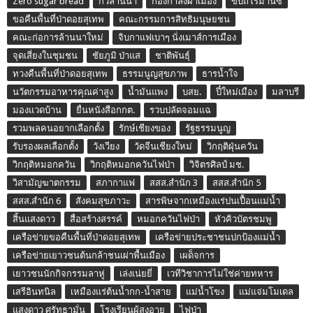
Zero sugar bread
กวีล้านนา
กองกำลังผาเมือง
ขบถโรมานซ์
ขอคืนพื้นที่ป่าดอยสุเทพ
คณะกรรมการสิทธิมนุษยชน
คณะก่อการล้านนาใหม่
จิบกาแฟเบาๆ นั่งเมาส์การเมือง
จุดเสี่ยงในชุมชน
ชัยภูมิ ป่าแส
ชาติพันธุ์
ทวงคืนพื้นที่ป่าดอยสุเทพ
ธรรมนูญสุขภาพ
ธารน้ำใจ
นวัตกรรมอาหารคุณค่าสูง
น้ำมันแพง
บสย.
ปี๋ใหม่เมือง
มลาบรี
มองแวดบ้าน
ยื่นหนังสือกกต.
รวบปลัดจอมแฉ
รวมพลคนอยากเลือกตั้ง
รักษ์เชียงของ
รัฐธรรมนูญ
รับรองผลเลือกตั้ง
วังเวียง
วัดจีนเชียงใหม่
วิกฤติฝุ่นควัน
วิกฤติหมอกควัน
วิกฤติหมอกควันไฟป่า
วิจิตรศิลป์ มช.
วิสามัญฆาตกรรม
สภากาแฟ
สสส.สำนัก 3
สสส.สำนัก 5
สสส.สำนัก 6
สังคมสุขภาวะ
สารพิษจากเหมืองแร่ปนเปื้อนแม่น้ำ
สิ้นแสงดาว
สื่อสร้างสรรค์
หมอกควันไฟป่า
หัวคิวบัตรชมพู
เครือข่ายขอคืนพื้นที่ป่าดอยสุเทพ
เครือข่ายประชาชนปกป้องแม่น้ำ
เครือข่ายเยาวชนต้นกล้าชนเผ่าพื้นเมือง
เผด็จการ
เยาวชนนักกิจกรรมลาหู่
เล่งเน่ยยี่
เวทีวิชาการไม่ใช่ค่ายทหาร
เสรีอินทนิล
เหมืองแร่ต้นน้ำกก-น้ำสาย
แม่น้ำโขง
แม่แจ่มโมเดล
แสงดาว ศรัทธามั่น
โรงเรียนผู้สูงอายุ
ไฟป่า