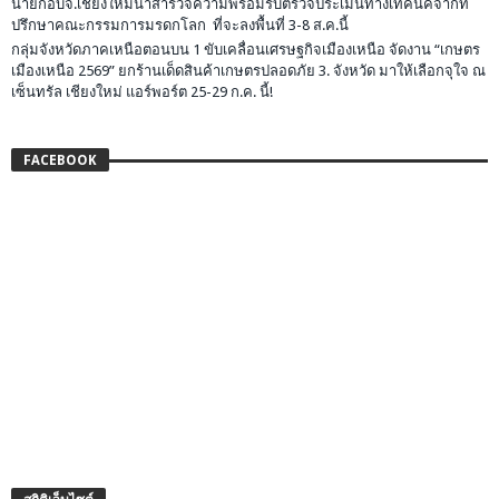
นายกอบจ.เชียงใหม่นำสำรวจความพร้อมรับตรวจประเมินทางเทคนิคจากที่
ปรึกษาคณะกรรมการมรดกโลก ที่จะลงพื้นที่ 3-8 ส.ค.นี้
กลุ่มจังหวัดภาคเหนือตอนบน 1 ขับเคลื่อนเศรษฐกิจเมืองเหนือ จัดงาน “เกษตร
เมืองเหนือ 2569” ยกร้านเด็ดสินค้าเกษตรปลอดภัย 3. จังหวัด มาให้เลือกจุใจ ณ
เซ็นทรัล เชียงใหม่ แอร์พอร์ต 25-29 ก.ค. นี้!
FACEBOOK