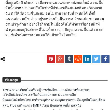
ที่อยู่เหนือฝ้าดังกล่าว เนื่องจากฉนวนของท่อส่งลมเย็นมีความชื้น
อุ้มน้ำมาก ประกอบกับในช่วงที่ผ่านมาเกิดฝนตกติดต่อกันหลาย
วัน ทำให้มีความชื้นสะสม จนไม่สามารถรับน้ำหนักได้ ทั้งนี้
ฉนวนท่อลมดังกล่าว อยู่ระหว่างดำเนินการเปลี่ยนแปลงตามแผน
งานบำรุงรักษา อย่างไรก็ตามในเบื้องต้นได้ทำการรื้อถอนฝ้าที่
ชำรุดและอยู่ในสภาพที่ไม่แข็งแรงจากปัญหาความชื้นแล้ว และ
จะเร่งดำเนินการตามแผนให้แล้วเสร็จโดยเร็ว
เรื่องล่าสุด
ตำรวจภาค5 ดีเอสไอพร้อมผู้ว่าฯเชียงใหม่แถลงจับสาวเชียงรายด
เฮโรอีน8.2กก.ใส่ขวดครีมกันแดดปลายทางออสเตรเลีย
มินอองไลง์ เยือนไทย หารือ”อนุทิน”คาดหนุนความร่วมมือ-จุดยืนในอาเซียน
สสว. สัญจรเสริมแกร่ง SME ทั่วไทย ปักหมุดแรกที่ภาคเหนือ