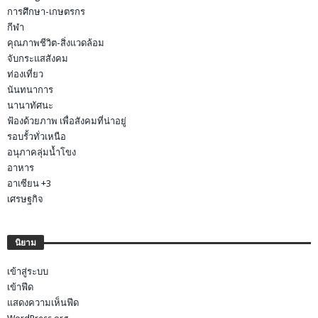
การศึกษา-เกษตรกร
กีฬา
คุณภาพชีวิต-สิ่งแวดล้อม
จับกระแสสังคม
ท่องเที่ยว
นันทนาการ
นานาทัศนะ
ฟ้องด้วยภาพ เพื่อสังคมที่น่าอยู่
รอบรั้วทั่วเหนือ
อนุภาคลุ่มน้ำโขง
อาหาร
อาเซียน +3
เศรษฐกิจ
นิยาม
เข้าสู่ระบบ
เข้าฟีด
แสดงความเห็นฟีด