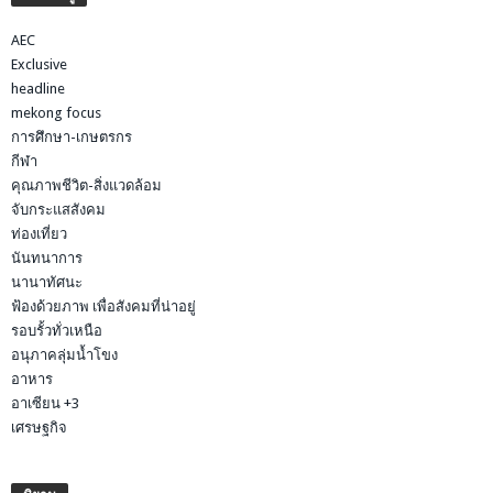
AEC
Exclusive
headline
mekong focus
การศึกษา-เกษตรกร
กีฬา
คุณภาพชีวิต-สิ่งแวดล้อม
จับกระแสสังคม
ท่องเที่ยว
นันทนาการ
นานาทัศนะ
ฟ้องด้วยภาพ เพื่อสังคมที่น่าอยู่
รอบรั้วทั่วเหนือ
อนุภาคลุ่มน้ำโขง
อาหาร
อาเซียน +3
เศรษฐกิจ