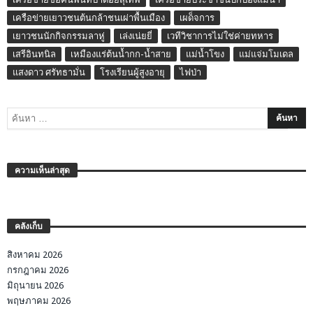
เครือข่ายเยาวชนต้นกล้าชนเผ่าพื้นเมือง
เผด็จการ
เยาวชนนักกิจกรรมลาหู่
เล่งเน่ยยี่
เวทีวิชาการไม่ใช่ค่ายทหาร
เสรีอินทนิล
เหมืองแร่ต้นน้ำกก-น้ำสาย
แม่น้ำโขง
แม่แจ่มโมเดล
แสงดาว ศรัทธามั่น
โรงเรียนผู้สูงอายุ
ไฟป่า
ความเห็นล่าสุด
คลังเก็บ
สิงหาคม 2026
กรกฎาคม 2026
มิถุนายน 2026
พฤษภาคม 2026