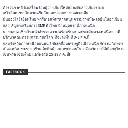
ตำรวจภาค5 ดีเอสไอพร้อมผู้ว่าฯเชียงใหม่แถลงจับสาวเชียงรายด
เฮโรอีน8.2กก.ใส่ขวดครีมกันแดดปลายทางออสเตรเลีย
มินอองไลง์ เยือนไทย หารือ”อนุทิน”คาดหนุนความร่วมมือ-จุดยืนในอาเซียน
สสว. สัญจรเสริมแกร่ง SME ทั่วไทย ปักหมุดแรกที่ภาคเหนือ
นายกอบจ.เชียงใหม่นำสำรวจความพร้อมรับตรวจประเมินทางเทคนิคจากที่
ปรึกษาคณะกรรมการมรดกโลก ที่จะลงพื้นที่ 3-8 ส.ค.นี้
กลุ่มจังหวัดภาคเหนือตอนบน 1 ขับเคลื่อนเศรษฐกิจเมืองเหนือ จัดงาน “เกษตร
เมืองเหนือ 2569” ยกร้านเด็ดสินค้าเกษตรปลอดภัย 3. จังหวัด มาให้เลือกจุใจ ณ
เซ็นทรัล เชียงใหม่ แอร์พอร์ต 25-29 ก.ค. นี้!
FACEBOOK