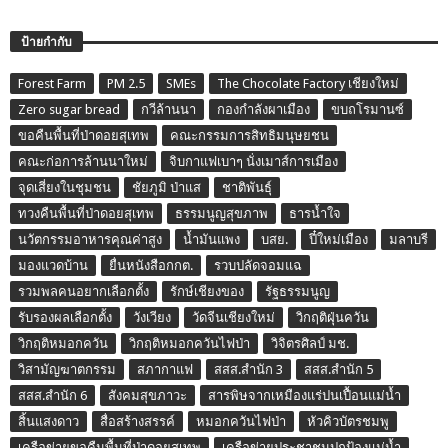
ป้ายกำกับ
Forest Farm
PM 2.5
SMEs
The Chocolate Factory เชียงใหม่
Zero sugar bread
กวีล้านนา
กองกำลังผาเมือง
ขบถโรมานซ์
ขอคืนพื้นที่ป่าดอยสุเทพ
คณะกรรมการสิทธิมนุษยชน
คณะก่อการล้านนาใหม่
จิบกาแฟเบาๆ นั่งเมาส์การเมือง
จุดเสี่ยงในชุมชน
ชัยภูมิ ป่าแส
ชาติพันธุ์
ทวงคืนพื้นที่ป่าดอยสุเทพ
ธรรมนูญสุขภาพ
ธารน้ำใจ
นวัตกรรมอาหารคุณค่าสูง
น้ำมันแพง
บสย.
ปี๋ใหม่เมือง
มลาบรี
มองแวดบ้าน
ยื่นหนังสือกกต.
รวบปลัดจอมแฉ
รวมพลคนอยากเลือกตั้ง
รักษ์เชียงของ
รัฐธรรมนูญ
รับรองผลเลือกตั้ง
วังเวียง
วัดจีนเชียงใหม่
วิกฤติฝุ่นควัน
วิกฤติหมอกควัน
วิกฤติหมอกควันไฟป่า
วิจิตรศิลป์ มช.
วิสามัญฆาตกรรม
สภากาแฟ
สสส.สำนัก 3
สสส.สำนัก 5
สสส.สำนัก 6
สังคมสุขภาวะ
สารพิษจากเหมืองแร่ปนเปื้อนแม่น้ำ
สิ้นแสงดาว
สื่อสร้างสรรค์
หมอกควันไฟป่า
หัวคิวบัตรชมพู
เครือข่ายขอคืนพื้นที่ป่าดอยสุเทพ
เครือข่ายประชาชนปกป้องแม่น้ำ