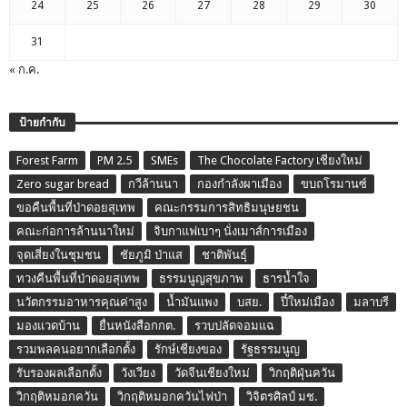
24
25
26
27
28
29
30
31
« ก.ค.
ป้ายกำกับ
Forest Farm
PM 2.5
SMEs
The Chocolate Factory เชียงใหม่
Zero sugar bread
กวีล้านนา
กองกำลังผาเมือง
ขบถโรมานซ์
ขอคืนพื้นที่ป่าดอยสุเทพ
คณะกรรมการสิทธิมนุษยชน
คณะก่อการล้านนาใหม่
จิบกาแฟเบาๆ นั่งเมาส์การเมือง
จุดเสี่ยงในชุมชน
ชัยภูมิ ป่าแส
ชาติพันธุ์
ทวงคืนพื้นที่ป่าดอยสุเทพ
ธรรมนูญสุขภาพ
ธารน้ำใจ
นวัตกรรมอาหารคุณค่าสูง
น้ำมันแพง
บสย.
ปี๋ใหม่เมือง
มลาบรี
มองแวดบ้าน
ยื่นหนังสือกกต.
รวบปลัดจอมแฉ
รวมพลคนอยากเลือกตั้ง
รักษ์เชียงของ
รัฐธรรมนูญ
รับรองผลเลือกตั้ง
วังเวียง
วัดจีนเชียงใหม่
วิกฤติฝุ่นควัน
วิกฤติหมอกควัน
วิกฤติหมอกควันไฟป่า
วิจิตรศิลป์ มช.