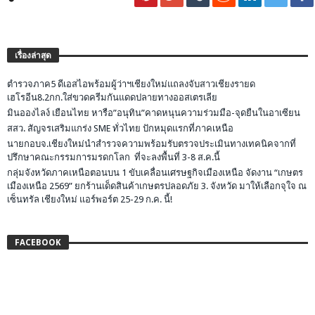
เรื่องล่าสุด
ตำรวจภาค5 ดีเอสไอพร้อมผู้ว่าฯเชียงใหม่แถลงจับสาวเชียงรายด
เฮโรอีน8.2กก.ใส่ขวดครีมกันแดดปลายทางออสเตรเลีย
มินอองไลง์ เยือนไทย หารือ”อนุทิน”คาดหนุนความร่วมมือ-จุดยืนในอาเซียน
สสว. สัญจรเสริมแกร่ง SME ทั่วไทย ปักหมุดแรกที่ภาคเหนือ
นายกอบจ.เชียงใหม่นำสำรวจความพร้อมรับตรวจประเมินทางเทคนิคจากที่
ปรึกษาคณะกรรมการมรดกโลก ที่จะลงพื้นที่ 3-8 ส.ค.นี้
กลุ่มจังหวัดภาคเหนือตอนบน 1 ขับเคลื่อนเศรษฐกิจเมืองเหนือ จัดงาน “เกษตร
เมืองเหนือ 2569” ยกร้านเด็ดสินค้าเกษตรปลอดภัย 3. จังหวัด มาให้เลือกจุใจ ณ
เซ็นทรัล เชียงใหม่ แอร์พอร์ต 25-29 ก.ค. นี้!
FACEBOOK