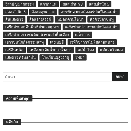
วิสามัญฆาตกรรม
สภากาแฟ
สสส.สำนัก 3
สสส.สำนัก 5
สสส.สำนัก 6
สังคมสุขภาวะ
สารพิษจากเหมืองแร่ปนเปื้อนแม่น้ำ
สิ้นแสงดาว
สื่อสร้างสรรค์
หมอกควันไฟป่า
หัวคิวบัตรชมพู
เครือข่ายขอคืนพื้นที่ป่าดอยสุเทพ
เครือข่ายประชาชนปกป้องแม่น้ำ
เครือข่ายเยาวชนต้นกล้าชนเผ่าพื้นเมือง
เผด็จการ
เยาวชนนักกิจกรรมลาหู่
เล่งเน่ยยี่
เวทีวิชาการไม่ใช่ค่ายทหาร
เสรีอินทนิล
เหมืองแร่ต้นน้ำกก-น้ำสาย
แม่น้ำโขง
แม่แจ่มโมเดล
แสงดาว ศรัทธามั่น
โรงเรียนผู้สูงอายุ
ไฟป่า
ความเห็นล่าสุด
คลังเก็บ