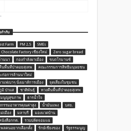
.
ยกำกับ
est Farm
PM 2.5
SMEs
 Chocolate Factory เชียงใหม่
Zero sugar bread
ล้านนา
กองกำลังผาเมือง
ขบถโรมานซ์
ืนพื้นที่ป่าดอยสุเทพ
คณะกรรมการสิทธิมนุษยชน
ก่อการล้านนาใหม่
กาแฟเบาๆ นั่งเมาส์การเมือง
จุดเสี่ยงในชุมชน
ภูมิ ป่าแส
ชาติพันธุ์
ทวงคืนพื้นที่ป่าดอยสุเทพ
รมนูญสุขภาพ
ธารน้ำใจ
ตกรรมอาหารคุณค่าสูง
น้ำมันแพง
บสย.
หม่เมือง
มลาบรี
มองแวดบ้าน
นหนังสือกกต.
รวบปลัดจอมแฉ
พลคนอยากเลือกตั้ง
รักษ์เชียงของ
รัฐธรรมนูญ