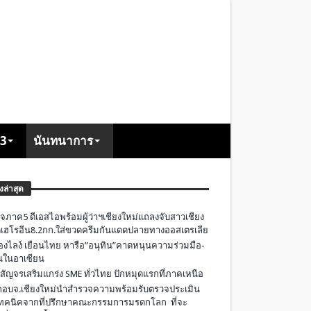
+3
นันทนาการ
องล่าสุด
จภาค5 ดีเอสไอพร้อมผู้ว่าฯเชียงใหม่แถลงจับสาวเชียง
เฮโรอีน8.2กก.ใส่ขวดครีมกันแดดปลายทางออสเตรเลีย
องไลง์ เยือนไทย หารือ”อนุทิน”คาดหนุนความร่วมมือ-
ืนในอาเซียน
 สัญจรเสริมแกร่ง SME ทั่วไทย ปักหมุดแรกที่ภาคเหนือ
อบจ.เชียงใหม่นำสำรวจความพร้อมรับตรวจประเมิน
ทคนิคจากที่ปรึกษาคณะกรรมการมรดกโลก ที่จะ