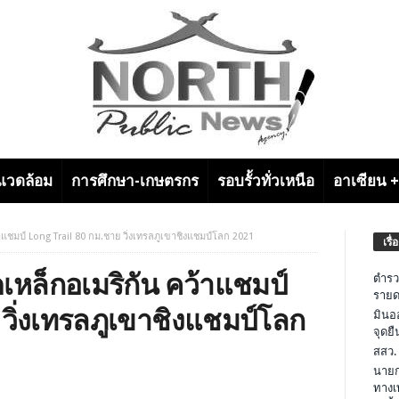
งแวดล้อม
การศึกษา-เกษตรกร
รอบรั้วทั่วเหนือ
อาเซียน 
าแชมป์ Long Trail 80 กม.ชาย วิ่งเทรลภูเขาชิงแชมป์โลก 2021
เรื่
เหล็กอเมริกัน คว้าแชมป์
ตำรว
รายด
วิ่งเทรลภูเขาชิงแชมป์โลก
มินอ
จุดย
สสว.
นายก
ทางเ