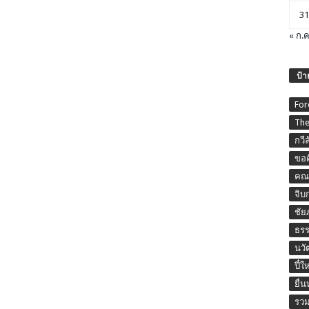
31
« ก.ค
ป้า
For
The
กวี
ขอค
คณะ
จิบ
ชัย
ธร
นวั
ปี๋ใ
ยื่
รวม