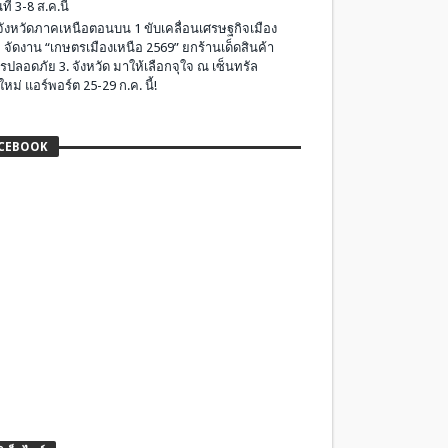
ที่ 3-8 ส.ค.นี้
มจังหวัดภาคเหนือตอนบน 1 ขับเคลื่อนเศรษฐกิจเมือง
 จัดงาน “เกษตรเมืองเหนือ 2569” ยกร้านเด็ดสินค้า
รปลอดภัย 3. จังหวัด มาให้เลือกจุใจ ณ เซ็นทรัล
ใหม่ แอร์พอร์ต 25-29 ก.ค. นี้!
CEBOOK