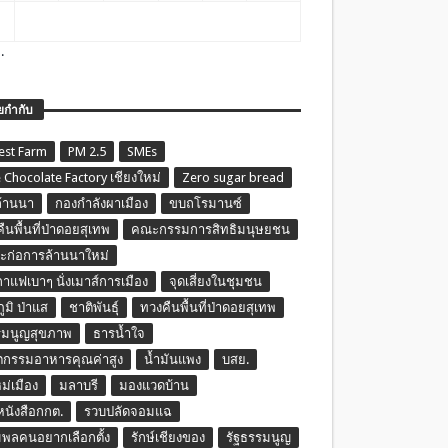
.
ยกำกับ
est Farm
PM 2.5
SMEs
 Chocolate Factory เชียงใหม่
Zero sugar bread
ล้านนา
กองกำลังผาเมือง
ขบถโรมานซ์
ืนพื้นที่ป่าดอยสุเทพ
คณะกรรมการสิทธิมนุษยชน
ก่อการล้านนาใหม่
กาแฟเบาๆ นั่งเมาส์การเมือง
จุดเสี่ยงในชุมชน
ภูมิ ป่าแส
ชาติพันธุ์
ทวงคืนพื้นที่ป่าดอยสุเทพ
รมนูญสุขภาพ
ธารน้ำใจ
ตกรรมอาหารคุณค่าสูง
น้ำมันแพง
บสย.
หม่เมือง
มลาบรี
มองแวดบ้าน
นหนังสือกกต.
รวบปลัดจอมแฉ
พลคนอยากเลือกตั้ง
รักษ์เชียงของ
รัฐธรรมนูญ