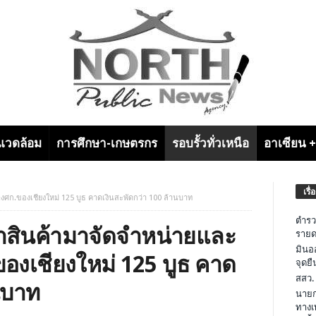
งแวดล้อม
การศึกษา-เกษตรกร
รอบรั้วทั่วเหนือ
อาเซียน 
เรื่
ก.ของเชียงใหม่ 125 บูธ คาดเงินสะพัดกว่า 100 ล้านบาท
ตำรว
ำสินค้ามาจัดจำหน่ายและ
รายด
มินอ
งเชียงใหม่ 125 บูธ คาด
จุดย
สสว.
นบาท
นายก
ทางเ