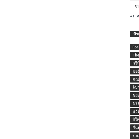
31
« ก.ค
ป้า
For
The
กวี
ขอค
คณะ
จิบ
ชัย
ธร
นวั
ปี๋ใ
ยื่
รวม