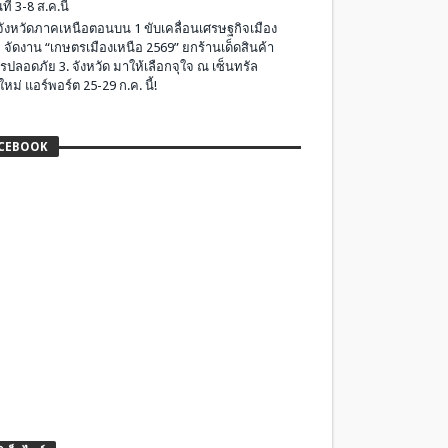
ที่ 3-8 ส.ค.นี้
มจังหวัดภาคเหนือตอนบน 1 ขับเคลื่อนเศรษฐกิจเมือง
 จัดงาน “เกษตรเมืองเหนือ 2569” ยกร้านเด็ดสินค้า
รปลอดภัย 3. จังหวัด มาให้เลือกจุใจ ณ เซ็นทรัล
ใหม่ แอร์พอร์ต 25-29 ก.ค. นี้!
CEBOOK