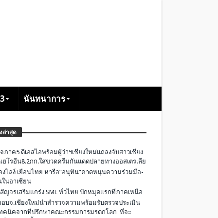
+3
นันทนาการ
องล่าสุด
จภาค5 ดีเอสไอพร้อมผู้ว่าฯเชียงใหม่แถลงจับสาวเชียง
เฮโรอีน8.2กก.ใส่ขวดครีมกันแดดปลายทางออสเตรเลีย
องไลง์ เยือนไทย หารือ”อนุทิน”คาดหนุนความร่วมมือ-
ืนในอาเซียน
 สัญจรเสริมแกร่ง SME ทั่วไทย ปักหมุดแรกที่ภาคเหนือ
อบจ.เชียงใหม่นำสำรวจความพร้อมรับตรวจประเมิน
ทคนิคจากที่ปรึกษาคณะกรรมการมรดกโลก ที่จะ