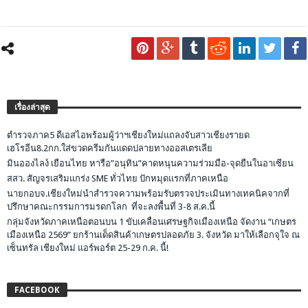
เรื่องล่าสุด
ตำรวจภาค5 ดีเอสไอพร้อมผู้ว่าฯเชียงใหม่แถลงจับสาวเชียงรายด
เฮโรอีน8.2กก.ใส่ขวดครีมกันแดดปลายทางออสเตรเลีย
มินอองไลง์ เยือนไทย หารือ”อนุทิน”คาดหนุนความร่วมมือ-จุดยืนในอาเซียน
สสว. สัญจรเสริมแกร่ง SME ทั่วไทย ปักหมุดแรกที่ภาคเหนือ
นายกอบจ.เชียงใหม่นำสำรวจความพร้อมรับตรวจประเมินทางเทคนิคจากที่
ปรึกษาคณะกรรมการมรดกโลก ที่จะลงพื้นที่ 3-8 ส.ค.นี้
กลุ่มจังหวัดภาคเหนือตอนบน 1 ขับเคลื่อนเศรษฐกิจเมืองเหนือ จัดงาน “เกษตร
เมืองเหนือ 2569” ยกร้านเด็ดสินค้าเกษตรปลอดภัย 3. จังหวัด มาให้เลือกจุใจ ณ
เซ็นทรัล เชียงใหม่ แอร์พอร์ต 25-29 ก.ค. นี้!
FACEBOOK