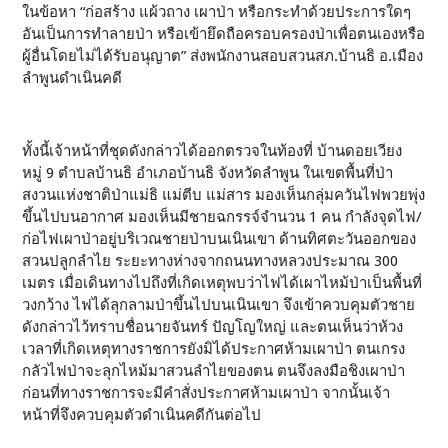
ในข้อหา “ก่อสร้าง แผ้วถาง เผาป่า หรือกระทำด้วยประการใดๆ
อันเป็นการทำลายป่า หรือเข้ายึดถือครอบครองป่าเพื่อตนเองหรือ
ผู้อื่นโดยไม่ได้รับอนุญาต” ส่งพนักงานสอบสวนสภ.บ้านธิ อ.เมือง
ลำพูนดำเนินคดี
ทั้งนี้เจ้าหน้าที่ชุดดังกล่าวได้ออกตรวจในท้องที่ บ้านดอยเวียง
หมู่ 9 ตำบลบ้านธิ อำเภอบ้านธิ จังหวัดลำพูน ในเขตพื้นที่ป่า
สงวนแห่งชาติป่าแม่ธิ แม่ตีบ แม่สาร มองเห็นกลุ่มควันไฟพวยพุ่ง
ขึ้นไปบนอากาศ มองเห็นมีชายฉกรรจ์จำนวน 1 คน กำลังจุดไฟ/
ก่อไฟเผาป่าอยู่บริเวณชายป่าบนเนินเขา ด้านทิศตะวันออกของ
สวนปลูกลำไย ระยะทางห่างจากถนนทางหลวงประมาณ 300
เมตร เมื่อเดินทางไปถึงที่เกิดเหตุพบว่าไฟได้เผาไหม้ป่าเป็นพื้นที่
วงกว้าง ไฟได้ลุกลามป่าขึ้นไปบนเนินเขา จึงเข้าควบคุมตัวชาย
ดังกล่าวไว้ทราบชื่อนายจันทร์ ปัญโญใหญ่ และตนเห็นว่าห้วง
เวลาที่เกิดเหตุทางราชการยังมิได้ประกาศห้ามเผาป่า ตนเกรง
กลัวไฟป่าจะลุกไหม้มาสวนลำไยของตน ตนจึงลงมือชิงเผาป่า
ก่อนที่ทางราชการจะมีคำสั่งประกาศห้ามเผาป่า จากนั้นเจ้า
หน้าที่จึงควบคุมตัวดำเนินคดีกันต่อไป