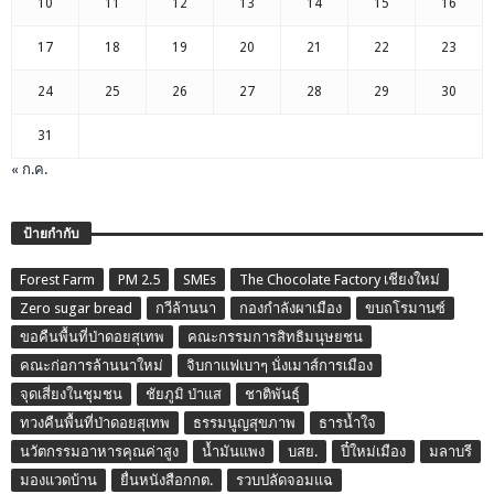
10
11
12
13
14
15
16
17
18
19
20
21
22
23
24
25
26
27
28
29
30
31
« ก.ค.
ป้ายกำกับ
Forest Farm
PM 2.5
SMEs
The Chocolate Factory เชียงใหม่
Zero sugar bread
กวีล้านนา
กองกำลังผาเมือง
ขบถโรมานซ์
ขอคืนพื้นที่ป่าดอยสุเทพ
คณะกรรมการสิทธิมนุษยชน
คณะก่อการล้านนาใหม่
จิบกาแฟเบาๆ นั่งเมาส์การเมือง
จุดเสี่ยงในชุมชน
ชัยภูมิ ป่าแส
ชาติพันธุ์
ทวงคืนพื้นที่ป่าดอยสุเทพ
ธรรมนูญสุขภาพ
ธารน้ำใจ
นวัตกรรมอาหารคุณค่าสูง
น้ำมันแพง
บสย.
ปี๋ใหม่เมือง
มลาบรี
มองแวดบ้าน
ยื่นหนังสือกกต.
รวบปลัดจอมแฉ