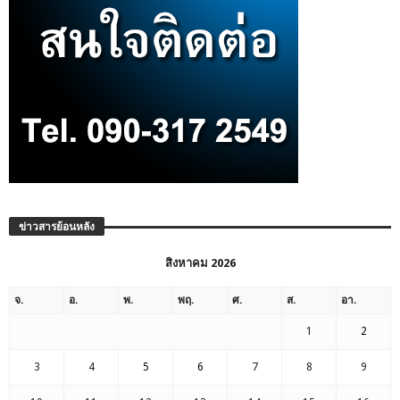
ข่าวสารย้อนหลัง
สิงหาคม 2026
จ.
อ.
พ.
พฤ.
ศ.
ส.
อา.
1
2
3
4
5
6
7
8
9