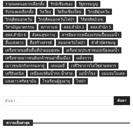
รวมพลคนอยากเลือกตั้ง
รักษ์เชียงของ
รัฐธรรมนูญ
รับรองผลเลือกตั้ง
วังเวียง
วัดจีนเชียงใหม่
วิกฤติฝุ่นควัน
วิกฤติหมอกควัน
วิกฤติหมอกควันไฟป่า
วิจิตรศิลป์ มช.
วิสามัญฆาตกรรม
สภากาแฟ
สสส.สำนัก 3
สสส.สำนัก 5
สสส.สำนัก 6
สังคมสุขภาวะ
สารพิษจากเหมืองแร่ปนเปื้อนแม่น้ำ
สิ้นแสงดาว
สื่อสร้างสรรค์
หมอกควันไฟป่า
หัวคิวบัตรชมพู
เครือข่ายขอคืนพื้นที่ป่าดอยสุเทพ
เครือข่ายประชาชนปกป้องแม่น้ำ
เครือข่ายเยาวชนต้นกล้าชนเผ่าพื้นเมือง
เผด็จการ
เยาวชนนักกิจกรรมลาหู่
เล่งเน่ยยี่
เวทีวิชาการไม่ใช่ค่ายทหาร
เสรีอินทนิล
เหมืองแร่ต้นน้ำกก-น้ำสาย
แม่น้ำโขง
แม่แจ่มโมเดล
แสงดาว ศรัทธามั่น
โรงเรียนผู้สูงอายุ
ไฟป่า
ความเห็นล่าสุด