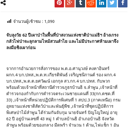
จำนวนผู้เช้าชม :
1,090
จับลุงวัย 62 ปีเผาป่าในพื้นที่ป่าสงวนแห่งชาติป่าแม่ธิฯ อ้างเกรง
กลัวไฟป่าจะลุกลามไหม้สวนลำไย และไม่มีประกาศห้ามเผาจึง
ลงมือชิงเผาก่อน
จากการอำนวยการสั่งการของ พ.ต.อ.ศานุวงษ์ คงคาอินทร์
ผกก.4 บก.ปทส.,พ.ต.ท.เกียรติพันธ์ เจริญชนิกานต์ รอง ผกก.4
บก.ปทส.,พ.ต.ต.ยศวัฒน์ เอกกุล สว.กก.4 บก.ปทส. กับพวก
พร้อมด้วยเจ้าหน้าที่สถานีตำรวจภูธรบ้านธิ จ.ลำพูน ,เจ้าหน้าที่
ตำรวจกองกำกับการตำรวจตระเวนชายแดนที่ 33(กก.ตชด.ที่
33) ,เจ้าหน้าที่หน่วยปฏิบัติการพิเศษที่ 1 สปป.3 (ภาคเหนือ) กรม
อุทยานแห่งชาติสัตว์ป่าและพันธุ์พืช ,เจ้าหน้าที่ชุดปฏิบัติการ
พิเศษป่าไม้ลำพูน ได้ร่วมกันจับกุม นายจันทร์ ปัญโญใหญ่ อายุ
62 ปี อยู่บ้านเลขที่ 43 หมู่ 1 ตำบลบ้านธิ อำเภอบ้านธิ จังหวัด
ลำพูน พร้อมด้วยของกลาง มีดพร้า จำนวน 1 ด้าม,ไฟแช็ก 1 อัน