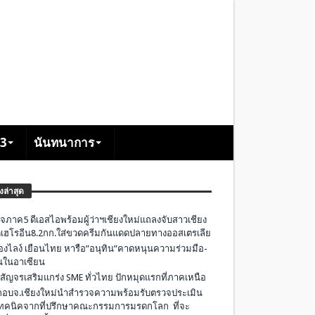
+3
นันทนาการ
องล่าสุด
จภาค5 ดีเอสไอพร้อมผู้ว่าฯเชียงใหม่แถลงจับสาวเชียง
เฮโรอีน8.2กก.ใส่ขวดครีมกันแดดปลายทางออสเตรเลีย
องไลง์ เยือนไทย หารือ”อนุทิน”คาดหนุนความร่วมมือ-
ืนในอาเซียน
 สัญจรเสริมแกร่ง SME ทั่วไทย ปักหมุดแรกที่ภาคเหนือ
อบจ.เชียงใหม่นำสำรวจความพร้อมรับตรวจประเมิน
ทคนิคจากที่ปรึกษาคณะกรรมการมรดกโลก ที่จะ