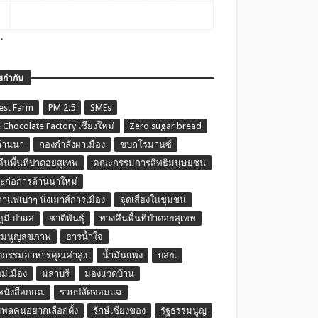
.
ยกำกับ
est Farm
PM 2.5
SMEs
 Chocolate Factory เชียงใหม่
Zero sugar bread
ล้านนา
กองกำลังผาเมือง
ขบถโรมานซ์
ืนพื้นที่ป่าดอยสุเทพ
คณะกรรมการสิทธิมนุษยชน
ก่อการล้านนาใหม่
กาแฟเบาๆ นั่งเมาส์การเมือง
จุดเสี่ยงในชุมชน
ภูมิ ป่าแส
ชาติพันธุ์
ทวงคืนพื้นที่ป่าดอยสุเทพ
รมนูญสุขภาพ
ธารน้ำใจ
ตกรรมอาหารคุณค่าสูง
น้ำมันแพง
บสย.
หม่เมือง
มลาบรี
มองแวดบ้าน
นหนังสือกกต.
รวบปลัดจอมแฉ
พลคนอยากเลือกตั้ง
รักษ์เชียงของ
รัฐธรรมนูญ