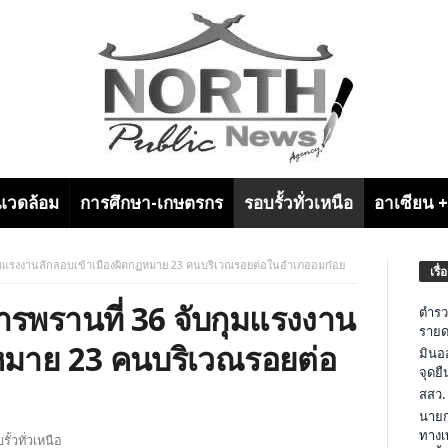
งแวดล้อม
การศึกษา-เกษตรกร
รอบรั้วทั่วเหนือ
อาเซียน 
ุมแรงงานลักลอบเข้าเมืองผิดกฏหมาย 23 คนบริเวณรอยต่อในอำเภออมก๋อย
เรื่
รพรานที่ 36 จับกุมแรงงาน
ตำรว
รายด
ฏหมาย 23 คนบริเวณรอยต่อ
มินอ
จุดย
สสว.
นายก
ทางเ
รั้วทั่วเหนือ