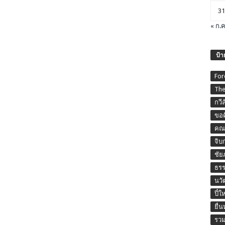
31
« ก.ค
ป้า
For
The
กวี
ขอค
คณะ
จิบ
ชัย
ธร
นวั
ปี๋ใ
ยื่
รวม