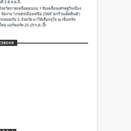
ที่ 3-8 ส.ค.นี้
มจังหวัดภาคเหนือตอนบน 1 ขับเคลื่อนเศรษฐกิจเมือง
 จัดงาน “เกษตรเมืองเหนือ 2569” ยกร้านเด็ดสินค้า
รปลอดภัย 3. จังหวัด มาให้เลือกจุใจ ณ เซ็นทรัล
ใหม่ แอร์พอร์ต 25-29 ก.ค. นี้!
CEBOOK