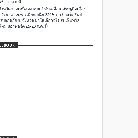
ที่ 3-8 ส.ค.นี้
มจังหวัดภาคเหนือตอนบน 1 ขับเคลื่อนเศรษฐกิจเมือง
 จัดงาน “เกษตรเมืองเหนือ 2569” ยกร้านเด็ดสินค้า
รปลอดภัย 3. จังหวัด มาให้เลือกจุใจ ณ เซ็นทรัล
ใหม่ แอร์พอร์ต 25-29 ก.ค. นี้!
CEBOOK