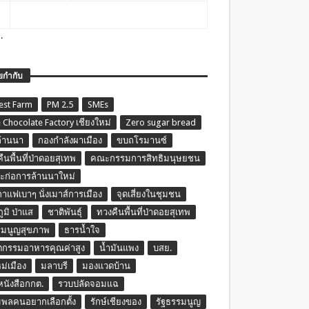
.
ยกำกับ
est Farm
PM 2.5
SMEs
 Chocolate Factory เชียงใหม่
Zero sugar bread
ล้านนา
กองกำลังผาเมือง
ขบถโรมานซ์
ืนพื้นที่ป่าดอยสุเทพ
คณะกรรมการสิทธิมนุษยชน
ก่อการล้านนาใหม่
กาแฟเบาๆ นั่งเมาส์การเมือง
จุดเสี่ยงในชุมชน
ภูมิ ป่าแส
ชาติพันธุ์
ทวงคืนพื้นที่ป่าดอยสุเทพ
รมนูญสุขภาพ
ธารน้ำใจ
ตกรรมอาหารคุณค่าสูง
น้ำมันแพง
บสย.
หม่เมือง
มลาบรี
มองแวดบ้าน
นหนังสือกกต.
รวบปลัดจอมแฉ
พลคนอยากเลือกตั้ง
รักษ์เชียงของ
รัฐธรรมนูญ