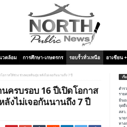
งแวดล้อม
การศึกษา-เกษตรกร
รอบรั้วทั่วเหนือ
อาเซียน 
โอกาสให้ช่วง ช่วงพบหลินฮุ่ย หลังไม่เจอกันนานถึง 7 ปี
เรื่
งานครบรอบ 16 ปีเปิดโอกาส
ตำรว
รายด
 หลังไม่เจอกันนานถึง 7 ปี
มินอ
จุดย
สสว.
นายก
ทางเ