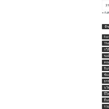
31
« ก.ค
ป้า
For
The
กวี
ขอค
คณะ
จิบ
ชัย
ธร
นวั
ปี๋ใ
ยื่
รวม