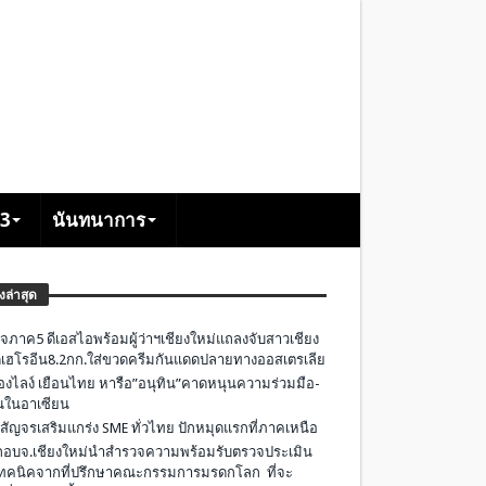
+3
นันทนาการ
องล่าสุด
จภาค5 ดีเอสไอพร้อมผู้ว่าฯเชียงใหม่แถลงจับสาวเชียง
เฮโรอีน8.2กก.ใส่ขวดครีมกันแดดปลายทางออสเตรเลีย
องไลง์ เยือนไทย หารือ”อนุทิน”คาดหนุนความร่วมมือ-
ืนในอาเซียน
 สัญจรเสริมแกร่ง SME ทั่วไทย ปักหมุดแรกที่ภาคเหนือ
อบจ.เชียงใหม่นำสำรวจความพร้อมรับตรวจประเมิน
ทคนิคจากที่ปรึกษาคณะกรรมการมรดกโลก ที่จะ