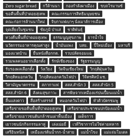
Zero sugar bread
กวีล้านนา
กองกำลังผาเมือง
ขบถโรมานซ์
ขอคืนพื้นที่ป่าดอยสุเทพ
คณะกรรมการสิทธิมนุษยชน
คณะก่อการล้านนาใหม่
จิบกาแฟเบาๆ นั่งเมาส์การเมือง
จุดเสี่ยงในชุมชน
ชัยภูมิ ป่าแส
ชาติพันธุ์
ทวงคืนพื้นที่ป่าดอยสุเทพ
ธรรมนูญสุขภาพ
ธารน้ำใจ
นวัตกรรมอาหารคุณค่าสูง
น้ำมันแพง
บสย.
ปี๋ใหม่เมือง
มลาบรี
มองแวดบ้าน
ยื่นหนังสือกกต.
รวบปลัดจอมแฉ
รวมพลคนอยากเลือกตั้ง
รักษ์เชียงของ
รัฐธรรมนูญ
รับรองผลเลือกตั้ง
วังเวียง
วัดจีนเชียงใหม่
วิกฤติฝุ่นควัน
วิกฤติหมอกควัน
วิกฤติหมอกควันไฟป่า
วิจิตรศิลป์ มช.
วิสามัญฆาตกรรม
สภากาแฟ
สสส.สำนัก 3
สสส.สำนัก 5
สสส.สำนัก 6
สังคมสุขภาวะ
สารพิษจากเหมืองแร่ปนเปื้อนแม่น้ำ
สิ้นแสงดาว
สื่อสร้างสรรค์
หมอกควันไฟป่า
หัวคิวบัตรชมพู
เครือข่ายขอคืนพื้นที่ป่าดอยสุเทพ
เครือข่ายประชาชนปกป้องแม่น้ำ
เครือข่ายเยาวชนต้นกล้าชนเผ่าพื้นเมือง
เผด็จการ
เยาวชนนักกิจกรรมลาหู่
เล่งเน่ยยี่
เวทีวิชาการไม่ใช่ค่ายทหาร
เสรีอินทนิล
เหมืองแร่ต้นน้ำกก-น้ำสาย
แม่น้ำโขง
แม่แจ่มโมเดล