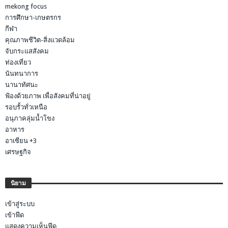
mekong focus
การศึกษา-เกษตรกร
กีฬา
คุณภาพชีวิต-สิ่งแวดล้อม
จับกระแสสังคม
ท่องเที่ยว
นันทนาการ
นานาทัศนะ
ฟ้องด้วยภาพ เพื่อสังคมที่น่าอยู่
รอบรั้วทั่วเหนือ
อนุภาคลุ่มน้ำโขง
อาหาร
อาเซียน +3
เศรษฐกิจ
นิยาม
เข้าสู่ระบบ
เข้าฟีด
แสดงความเห็นฟีด