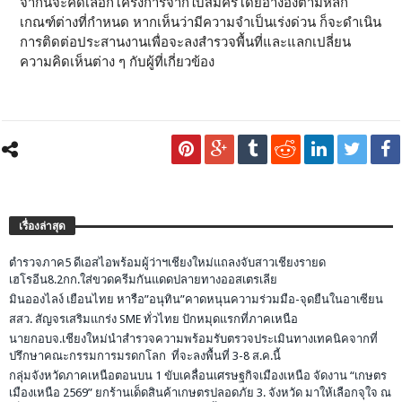
จากนั้จะคัดเลือกโครงการจากใบสมัครโดยอ้างอิงตามหลัก
เกณฑ์ต่างที่กำหนด หากเห็นว่ามีความจำเป็นเร่งด่วน ก็จะดำเนิน
การติดต่อประสานงานเพื่อจะลงสำรวจพื้นที่และแลกเปลี่ยน
ความคิดเห็นต่าง ๆ กับผู้ที่เกี่ยวข้อง
เรื่องล่าสุด
ตำรวจภาค5 ดีเอสไอพร้อมผู้ว่าฯเชียงใหม่แถลงจับสาวเชียงรายด
เฮโรอีน8.2กก.ใส่ขวดครีมกันแดดปลายทางออสเตรเลีย
มินอองไลง์ เยือนไทย หารือ”อนุทิน”คาดหนุนความร่วมมือ-จุดยืนในอาเซียน
สสว. สัญจรเสริมแกร่ง SME ทั่วไทย ปักหมุดแรกที่ภาคเหนือ
นายกอบจ.เชียงใหม่นำสำรวจความพร้อมรับตรวจประเมินทางเทคนิคจากที่
ปรึกษาคณะกรรมการมรดกโลก ที่จะลงพื้นที่ 3-8 ส.ค.นี้
กลุ่มจังหวัดภาคเหนือตอนบน 1 ขับเคลื่อนเศรษฐกิจเมืองเหนือ จัดงาน “เกษตร
เมืองเหนือ 2569” ยกร้านเด็ดสินค้าเกษตรปลอดภัย 3. จังหวัด มาให้เลือกจุใจ ณ