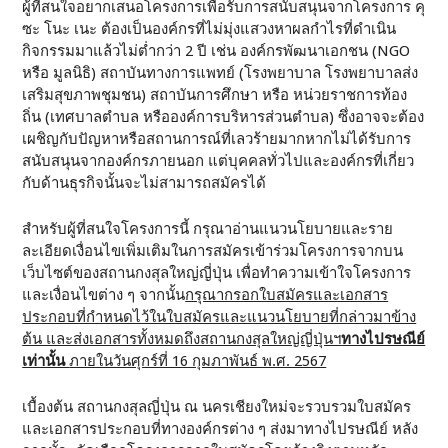
ผู้ที่สนใจอยากเสนอโครงการเพื่อรับการสนับสนุนจากโครงการ คุ
ซะ โนะ เนะ ต้องเป็นองค์กรที่ไม่มุ่งแสวงหาผลกำไรที่ดำเนิน
กิจกรรมมาแล้วไม่ต่ำกว่า 2 ปี เช่น องค์กรพัฒนาเอกชน (NGO
หรือ มูลนิธิ) สถาบันทางการแพทย์ (โรงพยาบาล โรงพยาบาลส่ง
เสริมสุขภาพชุมชน) สถาบันการศึกษา หรือ หน่วยราชการท้อง
ถิ่น (เทศบาลตำบล หรือองค์การบริหารส่วนตำบล) ซึ่งอาจจะต้อง
เผชิญกับปัญหาหรือสถานการณ์ที่เลวร้ายมากหากไม่ได้รับการ
สนับสนุนจากองค์กรภายนอก แต่บุคคลทั่วไปและองค์กรที่เกี่ยว
กับด้านธุรกิจนั้นจะไม่สามารถสมัครได้
สำหรับผู้ที่สนใจโครงการนี้ กรุณาอ่านแนวนโยบายและราย
ละเอียดเงื่อนไขเพิ่มเติมในการสมัครเข้าร่วมโครงการจากบน
เว็บไซต์ของสถานกงสุลใหญ่ญี่ปุ่น เพื่อทำความเข้าใจโครงการ
และเงื่อนไขต่าง ๆ จากนั้น
กรุณากรอกใบสมัครและเอกสาร
ประกอบที่กำหนดไว้ในใบสมัครและแนวนโยบายที่กล่าวมาข้าง
ต้น และส่งเอกสารทั้งหมดถึงสถานกงสุลใหญ่ญี่ปุ่นฯ
ทางไปรษณีย์
เท่านั้น
ภายในวันศุกร์ที่ 16 กุมภาพันธ์ พ.ศ. 2567
เบื้องต้น สถานกงสุลญี่ปุ่น ณ นครเชียงใหม่จะรวบรวมใบสมัคร
และเอกสารประกอบที่ทางองค์กรต่าง ๆ ส่งมาทางไปรษณีย์ หลัง