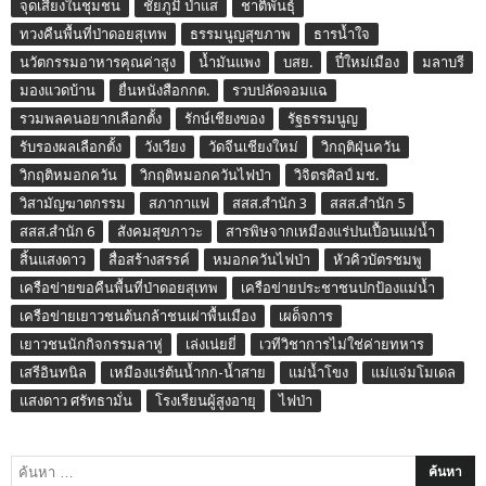
จุดเสี่ยงในชุมชน
ชัยภูมิ ป่าแส
ชาติพันธุ์
ทวงคืนพื้นที่ป่าดอยสุเทพ
ธรรมนูญสุขภาพ
ธารน้ำใจ
นวัตกรรมอาหารคุณค่าสูง
น้ำมันแพง
บสย.
ปี๋ใหม่เมือง
มลาบรี
มองแวดบ้าน
ยื่นหนังสือกกต.
รวบปลัดจอมแฉ
รวมพลคนอยากเลือกตั้ง
รักษ์เชียงของ
รัฐธรรมนูญ
รับรองผลเลือกตั้ง
วังเวียง
วัดจีนเชียงใหม่
วิกฤติฝุ่นควัน
วิกฤติหมอกควัน
วิกฤติหมอกควันไฟป่า
วิจิตรศิลป์ มช.
วิสามัญฆาตกรรม
สภากาแฟ
สสส.สำนัก 3
สสส.สำนัก 5
สสส.สำนัก 6
สังคมสุขภาวะ
สารพิษจากเหมืองแร่ปนเปื้อนแม่น้ำ
สิ้นแสงดาว
สื่อสร้างสรรค์
หมอกควันไฟป่า
หัวคิวบัตรชมพู
เครือข่ายขอคืนพื้นที่ป่าดอยสุเทพ
เครือข่ายประชาชนปกป้องแม่น้ำ
เครือข่ายเยาวชนต้นกล้าชนเผ่าพื้นเมือง
เผด็จการ
เยาวชนนักกิจกรรมลาหู่
เล่งเน่ยยี่
เวทีวิชาการไม่ใช่ค่ายทหาร
เสรีอินทนิล
เหมืองแร่ต้นน้ำกก-น้ำสาย
แม่น้ำโขง
แม่แจ่มโมเดล
แสงดาว ศรัทธามั่น
โรงเรียนผู้สูงอายุ
ไฟป่า