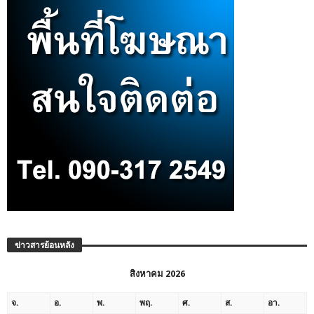
ข่าวสารย้อนหลัง
สิงหาคม 2026
จ.
อ.
พ.
พฤ.
ศ.
ส.
อา.