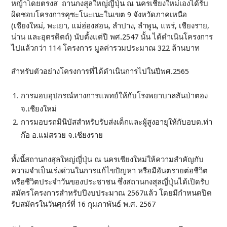
หญ้าโดยตรงส ถานกงสุลใหญ่ญี่ปุ่น ณ นครเชียงใหม่เองได้รับ
ผิดชอบโครงการคุซะโนะเนะในเขต 9 จังหวัดภาคเหนือ
(เชียงใหม่, พะเยา, แม่ฮ่องสอน, ลำปาง, ลำพูน, แพร่, เชียงราย,
น่าน และอุตรดิตถ์) นับตั้งแต่ปี พศ.2547 นั้น ได้ดำเนินโครงการ
ไปแล้วกว่า 114 โครงการ มูลค่ารวมประมาณ 322 ล้านบาท
สำหรับตัวอย่างโครงการที่ได้ดำเนินการไปในปีพศ.2565
การมอบอุปกรณ์ทางการแพทย์ให้กับโรงพยาบาลสันป่าตอง
จ.เชียงใหม่
การมอบรถมินิบัสสำหรับรับส่งเด็กและผู้สูงอายุให้กับอบต.ท่า
ก๊อ อ.แม่สรวย จ.เชียงราย
ทั้งนี้สถานกงสุลใหญ่ญี่ปุ่น ณ นครเชียงใหม่ให้ความสำคัญกับ
ความจำเป็นเร่งด่วนในการแก้ไขปัญหา หรือมีอันตรายต่อชีวิต
หรือชีวิตประจำวันของประชาชน ซึ่งสถานกงสุลญี่ปุ่นได้เปิดรับ
สมัครโครงการสำหรับปีงบประมาณ 2567แล้ว โดยมีกำหนดปิด
รับสมัครในวันศุกร์ที่ 16 กุมภาพันธ์ พ.ศ. 2567