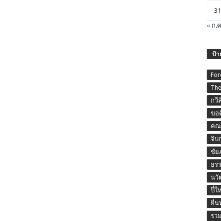
31
« ก.ค
ป้า
For
The
กวี
ขอค
คณะ
จิบ
ชัย
ธร
นวั
ปี๋ใ
ยื่
รวม