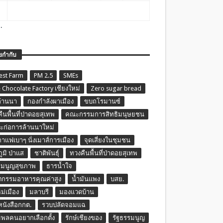
.
ยกำกับ
est Farm
PM 2.5
SMEs
 Chocolate Factory เชียงใหม่
Zero sugar bread
ล้านนา
กองกำลังผาเมือง
ขบถโรมานซ์
ืนพื้นที่ป่าดอยสุเทพ
คณะกรรมการสิทธิมนุษยชน
ก่อการล้านนาใหม่
กาแฟเบาๆ นั่งเมาส์การเมือง
จุดเสี่ยงในชุมชน
ภูมิ ป่าแส
ชาติพันธุ์
ทวงคืนพื้นที่ป่าดอยสุเทพ
รมนูญสุขภาพ
ธารน้ำใจ
ตกรรมอาหารคุณค่าสูง
น้ำมันแพง
บสย.
หม่เมือง
มลาบรี
มองแวดบ้าน
นหนังสือกกต.
รวบปลัดจอมแฉ
พลคนอยากเลือกตั้ง
รักษ์เชียงของ
รัฐธรรมนูญ