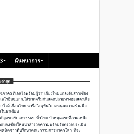
+3
นันทนาการ
องล่าสุด
จภาค5 ดีเอสไอพร้อมผู้ว่าฯเชียงใหม่แถลงจับสาวเชียง
เฮโรอีน8.2กก.ใส่ขวดครีมกันแดดปลายทางออสเตรเลีย
องไลง์ เยือนไทย หารือ”อนุทิน”คาดหนุนความร่วมมือ-
ืนในอาเซียน
 สัญจรเสริมแกร่ง SME ทั่วไทย ปักหมุดแรกที่ภาคเหนือ
อบจ.เชียงใหม่นำสำรวจความพร้อมรับตรวจประเมิน
ทคนิคจากที่ปรึกษาคณะกรรมการมรดกโลก ที่จะ