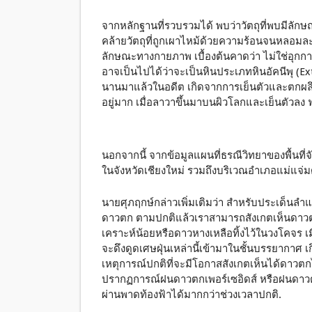
จากหลักฐานที่รวบรวมได้ พบว่าวัตถุที่พบมีลักษ
คล้ายวัตถุที่ถูกเผาไหม้ด้วยความร้อนจนหลอมละ
ลักษณะทางกายภาพ เบื้องต้นคาดว่า ไม่ใช่อุกก
อาจเป็นไปได้ว่าจะเป็นหินประเภทหินอัคนีพุ (Ext
นานมาแล้วในอดีต เกิดจากการเย็นตัวและตกผลึ
อยู่มาก เมื่อลาวาขึ้นมาบนผิวโลกและเย็นตัวลง ฟ
นอกจากนี้ จากข้อมูลแผนที่ธรณีวิทยาของพื้นที่จ
ในจังหวัดเชียงใหม่ รวมถึงบริเวณอำเภอแม่แจ่ม
นายศุภฤกษ์กล่าวเพิ่มเติมว่า สำหรับประเด็นลำแ
ดาวตก ตามปกติแล้วเราสามารถสังเกตเห็นดาวตก
เคราะห์น้อยหรือดาวหางเหลือทิ้งไว้ในวงโคจร เม
จะดึงดูดเศษฝุ่นเหล่านี้เข้ามาในชั้นบรรยากาศ 
เหตุการณ์ปกติที่จะมีโอกาสสังเกตเห็นได้ดาวตกไ
ปรากฏการณ์ฝนดาวตกเพอร์เซอิดส์ หรือฝนดาวต
ผ่านพาดท้องฟ้าได้มากกว่าช่วงเวลาปกติ.