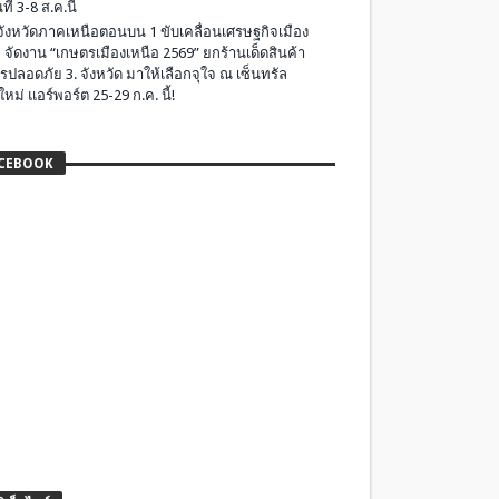
ที่ 3-8 ส.ค.นี้
มจังหวัดภาคเหนือตอนบน 1 ขับเคลื่อนเศรษฐกิจเมือง
 จัดงาน “เกษตรเมืองเหนือ 2569” ยกร้านเด็ดสินค้า
รปลอดภัย 3. จังหวัด มาให้เลือกจุใจ ณ เซ็นทรัล
ใหม่ แอร์พอร์ต 25-29 ก.ค. นี้!
CEBOOK