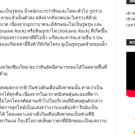
สถิ
ณะเป็นรูพรุน น้ำหนักเบากว่าหินและโลหะทั่วไป รูปร่าง
เข้าช
ลายแล้วเย็นตัวลง หลังจากสังเกตและวิเคราะห์ด้วย
เข้าช
าบาต เนื่องจากอุกกาบาตจะมีลักษณะไม่เป็นรูพรุน และ
Last
rusive Rock) หรือหินภูเขาไฟ (Volcanic Rock) ที่เกิดขึ้น
กของลาวาเหลวที่มีไอน้ำ แก๊สและสารละลายอื่น ๆ ปน
NO
องแก๊สเหล่านี้จึงทำให้เกิดโพรง ดูเป็นรูพรุนคล้ายฟองน้ำ
ังหวัดเชียงใหม่ พบว่าหินอัคนีสามารถพบได้ในหลายพื้นที่
ด้วย
สงพุ่งตกจากฟ้าในช่วงต้นเดือนสิงหาคมนั้น คาดว่าเป็น
ได้ทุกคืน เนื่องจากในอวกาศมีเศษฝุ่นละอองที่ดาว
ื่อโลกโคจรตัดผ่านเข้าไปในบริเวณที่มีเศษฝุ่นดังกล่าว
เกิดการลุกไหม้เป็นแสงสว่างวาบบนท้องฟ้า จึงนับเป็น
ด้ โดยเฉพาะอย่างยิ่งในเดือนสิงหาคมเป็นช่วงที่มี
กวันแม่ ก็จะมีโอกาสเห็นดาวตกที่มีลักษณะเป็นแสงวาบ