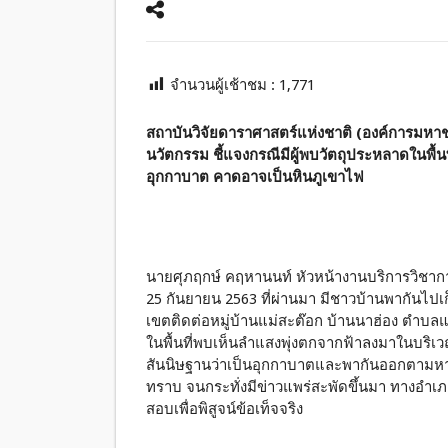
จำนวนผู้เช้าชม :
1,771
สถาบันวิจัยดาราศาสตร์แห่งชาติ (องค์การมหา
นวัตกรรม ชี้แจงกรณีมีผู้พบวัตถุประหลาดในพื้นที
อุกกาบาต คาดอาจเป็นหินภูเขาไฟ
นายศุภฤกษ์ คฤหานนท์ หัวหน้างานบริการวิชาการท
25 กันยายน 2563 ที่ผ่านมา มีชาวบ้านพากันไปเก
เขตติดต่อหมู่บ้านแม่สะต๊อก บ้านนาฮ่อง ตำบลแม
ในพื้นที่พบเห็นลำแสงพุ่งตกจากฟ้าลงมาในบริเวณดั
สันนิษฐานว่าเป็นอุกกาบาตและพากันออกตามหา ก
ทราบ จนกระทั่งมีข่าวแพร่สะพัดขึ้นมา ทางอำเภอ
สอบเพื่อพิสูจน์ข้อเท็จจริง