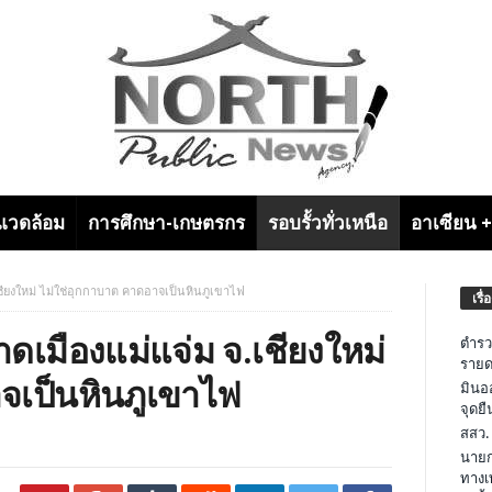
งแวดล้อม
การศึกษา-เกษตรกร
รอบรั้วทั่วเหนือ
อาเซียน 
เชียงใหม่ ไม่ใช่อุกกาบาต คาดอาจเป็นหินภูเขาไฟ
เรื่
าดเมืองแม่แจ่ม จ.เชียงใหม่
ตำรว
รายด
จเป็นหินภูเขาไฟ
มินอ
จุดย
สสว.
นายก
ทางเ