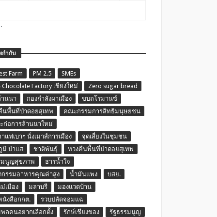
.
ยกำกับ
est Farm
PM 2.5
SMEs
 Chocolate Factory เชียงใหม่
Zero sugar bread
ล้านนา
กองกำลังผาเมือง
ขบถโรมานซ์
ืนพื้นที่ป่าดอยสุเทพ
คณะกรรมการสิทธิมนุษยชน
ก่อการล้านนาใหม่
กาแฟเบาๆ นั่งเมาส์การเมือง
จุดเสี่ยงในชุมชน
ภูมิ ป่าแส
ชาติพันธุ์
ทวงคืนพื้นที่ป่าดอยสุเทพ
รมนูญสุขภาพ
ธารน้ำใจ
ตกรรมอาหารคุณค่าสูง
น้ำมันแพง
บสย.
หม่เมือง
มลาบรี
มองแวดบ้าน
นหนังสือกกต.
รวบปลัดจอมแฉ
พลคนอยากเลือกตั้ง
รักษ์เชียงของ
รัฐธรรมนูญ