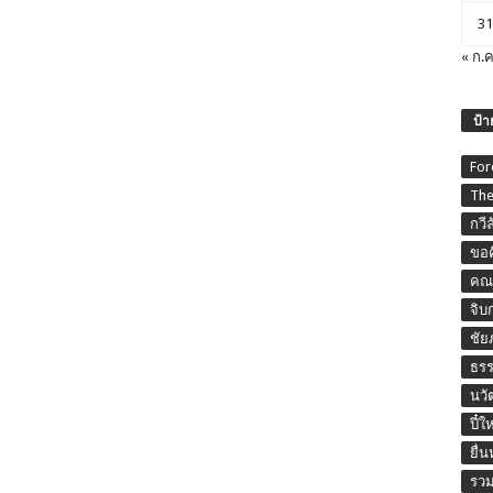
31
« ก.ค
ป้า
For
The
กวี
ขอค
คณะ
จิบ
ชัย
ธร
นวั
ปี๋ใ
ยื่
รวม