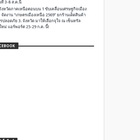
ที่ 3-8 ส.ค.นี้
มจังหวัดภาคเหนือตอนบน 1 ขับเคลื่อนเศรษฐกิจเมือง
 จัดงาน “เกษตรเมืองเหนือ 2569” ยกร้านเด็ดสินค้า
รปลอดภัย 3. จังหวัด มาให้เลือกจุใจ ณ เซ็นทรัล
ใหม่ แอร์พอร์ต 25-29 ก.ค. นี้!
CEBOOK