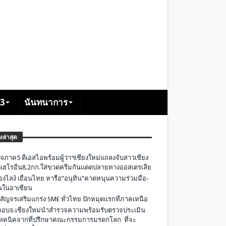
+3
นันทนาการ
องล่าสุด
จภาค5 ดีเอสไอพร้อมผู้ว่าฯเชียงใหม่แถลงจับสาวเชียง
เฮโรอีน8.2กก.ใส่ขวดครีมกันแดดปลายทางออสเตรเลีย
องไลง์ เยือนไทย หารือ”อนุทิน”คาดหนุนความร่วมมือ-
ืนในอาเซียน
 สัญจรเสริมแกร่ง SME ทั่วไทย ปักหมุดแรกที่ภาคเหนือ
อบจ.เชียงใหม่นำสำรวจความพร้อมรับตรวจประเมิน
ทคนิคจากที่ปรึกษาคณะกรรมการมรดกโลก ที่จะ