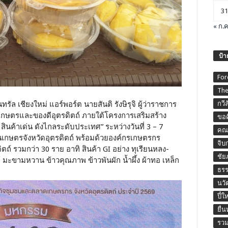
31
« ก.ค
ป้า
For
The
กวี
นทรัล เชียงใหม่ แอร์พอร์ต นายสันติ รังษิรุจิ ผู้ว่าราชการ
เกษตรและของดีอุตรดิตถ์ ภายใต้โครงการเสริมสร้าง
ขอค
ค้าเด่น ดังไกลระดับประเทศ” ระหว่างวันที่ 3 – 7
คณะ
านเกษตรจังหวัดอุตรดิตถ์ พร้อมด้วยองค์กรเกษตรกร
จิบ
์ รวมกว่า 30 ราย อาทิ สินค้า GI อย่าง ทุเรียนหลง-
ชัย
 มะขามหวาน ข้าวคุณภาพ ข้าวพันผัก น้ำผึ้ง ผ้าทอ เหล็ก
ธร
นวั
ปี๋ใ
ยื่
รวม