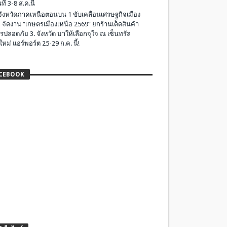
ที่ 3-8 ส.ค.นี้
มจังหวัดภาคเหนือตอนบน 1 ขับเคลื่อนเศรษฐกิจเมือง
 จัดงาน “เกษตรเมืองเหนือ 2569” ยกร้านเด็ดสินค้า
รปลอดภัย 3. จังหวัด มาให้เลือกจุใจ ณ เซ็นทรัล
ใหม่ แอร์พอร์ต 25-29 ก.ค. นี้!
CEBOOK