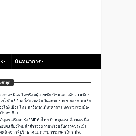
+3
นันทนาการ
องล่าสุด
จภาค5 ดีเอสไอพร้อมผู้ว่าฯเชียงใหม่แถลงจับสาวเชียง
เฮโรอีน8.2กก.ใส่ขวดครีมกันแดดปลายทางออสเตรเลีย
องไลง์ เยือนไทย หารือ”อนุทิน”คาดหนุนความร่วมมือ-
ืนในอาเซียน
 สัญจรเสริมแกร่ง SME ทั่วไทย ปักหมุดแรกที่ภาคเหนือ
อบจ.เชียงใหม่นำสำรวจความพร้อมรับตรวจประเมิน
ทคนิคจากที่ปรึกษาคณะกรรมการมรดกโลก ที่จะ