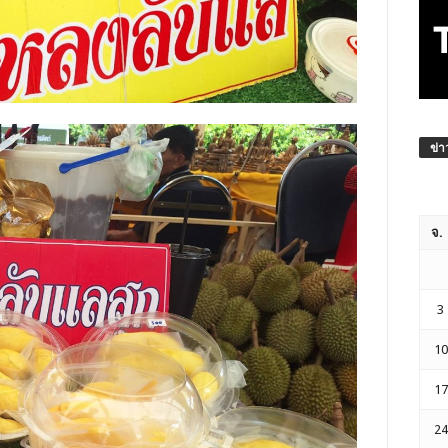
ข่า
จ.
3
10
17
24