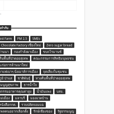
.
ยกำกับ
est Farm
PM 2.5
SMEs
 Chocolate Factory เชียงใหม่
Zero sugar bread
ล้านนา
กองกำลังผาเมือง
ขบถโรมานซ์
ืนพื้นที่ป่าดอยสุเทพ
คณะกรรมการสิทธิมนุษยชน
ก่อการล้านนาใหม่
กาแฟเบาๆ นั่งเมาส์การเมือง
จุดเสี่ยงในชุมชน
ภูมิ ป่าแส
ชาติพันธุ์
ทวงคืนพื้นที่ป่าดอยสุเทพ
รมนูญสุขภาพ
ธารน้ำใจ
ตกรรมอาหารคุณค่าสูง
น้ำมันแพง
บสย.
หม่เมือง
มลาบรี
มองแวดบ้าน
นหนังสือกกต.
รวบปลัดจอมแฉ
พลคนอยากเลือกตั้ง
รักษ์เชียงของ
รัฐธรรมนูญ