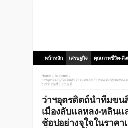
หน้าหลัก
เศรษฐกิจ
คุณภาพชีวิต-สิ่
Home
headline
ว่าฯอุตรดิตถ์นำทีมขนสินค้า GI อันลือเลื่องของเมืองลับแลหลง-ห
ระหว่างวันที่ 3-7 มิ.ย.นี้
ว่าฯอุตรดิตถ์นำทีมขนสิ
เมืองลับแลหลง-หลินแล
ช้อปอย่างจุใจในราคาเด