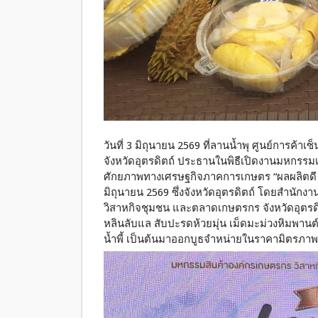
วันที่ 3 มิถุนายน 2569 ที่ลานน้ำพุ ศูนย์การค้าเซ็
จังหวัดอุตรดิตถ์ ประธานในพิธีเปิดงานมหกรรม
ศักยภาพทางเศรษฐกิจภาคการเกษตร “ผลผลิตดี สิน
มิถุนายน 2569 ซึ่งจังหวัดอุตรดิตถ์ โดยสำนักง
วิสาหกิจชุมชน และตลาดเกษตรกร จังหวัดอุตรดิตถ
หลินลับแล สับปะรดห้วยมุ่น เม็ดมะม่วงหิมพานต์
น้ำพี้ เป็นต้นมาออกบูธจำหน่ายในราคามิตรภาพ