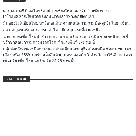
ตำรวจภาค5 ดีเอสไอพร้อมผู้ว่าฯเชียงใหม่แถลงจับสาวเชียงรายด
เฮโรอีน8.2กก.ใส่ขวดครีมกันแดดปลายทางออสเตรเลีย
มินอองไลง์ เยือนไทย หารือ”อนุทิน”คาดหนุนความร่วมมือ-จุดยืนในอาเซียน
สสว. สัญจรเสริมแกร่ง SME ทั่วไทย ปักหมุดแรกที่ภาคเหนือ
นายกอบจ.เชียงใหม่นำสำรวจความพร้อมรับตรวจประเมินทางเทคนิคจากที่
ปรึกษาคณะกรรมการมรดกโลก ที่จะลงพื้นที่ 3-8 ส.ค.นี้
กลุ่มจังหวัดภาคเหนือตอนบน 1 ขับเคลื่อนเศรษฐกิจเมืองเหนือ จัดงาน “เกษตร
เมืองเหนือ 2569” ยกร้านเด็ดสินค้าเกษตรปลอดภัย 3. จังหวัด มาให้เลือกจุใจ ณ
เซ็นทรัล เชียงใหม่ แอร์พอร์ต 25-29 ก.ค. นี้!
FACEBOOK