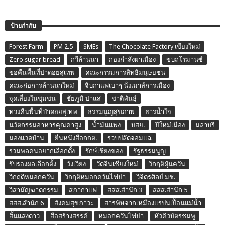
ป้ายกำกับ
Forest Farm
PM 2.5
SMEs
The Chocolate Factory เชียงใหม่
Zero sugar bread
กวีล้านนา
กองกำลังผาเมือง
ขบถโรมานซ์
ขอคืนพื้นที่ป่าดอยสุเทพ
คณะกรรมการสิทธิมนุษยชน
คณะก่อการล้านนาใหม่
จิบกาแฟเบาๆ นั่งเมาส์การเมือง
จุดเสี่ยงในชุมชน
ชัยภูมิ ป่าแส
ชาติพันธุ์
ทวงคืนพื้นที่ป่าดอยสุเทพ
ธรรมนูญสุขภาพ
ธารน้ำใจ
นวัตกรรมอาหารคุณค่าสูง
น้ำมันแพง
บสย.
ปี๋ใหม่เมือง
มลาบรี
มองแวดบ้าน
ยื่นหนังสือกกต.
รวบปลัดจอมแฉ
รวมพลคนอยากเลือกตั้ง
รักษ์เชียงของ
รัฐธรรมนูญ
รับรองผลเลือกตั้ง
วังเวียง
วัดจีนเชียงใหม่
วิกฤติฝุ่นควัน
วิกฤติหมอกควัน
วิกฤติหมอกควันไฟป่า
วิจิตรศิลป์ มช.
วิสามัญฆาตกรรม
สภากาแฟ
สสส.สำนัก 3
สสส.สำนัก 5
สสส.สำนัก 6
สังคมสุขภาวะ
สารพิษจากเหมืองแร่ปนเปื้อนแม่น้ำ
สิ้นแสงดาว
สื่อสร้างสรรค์
หมอกควันไฟป่า
หัวคิวบัตรชมพู