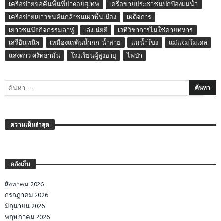
เครือข่ายขอคืนพื้นที่ป่าดอยสุเทพ
เครือข่ายประชาชนปกป้องแม่น้ำ
เครือข่ายเยาวชนต้นกล้าชนเผ่าพื้นเมือง
เผด็จการ
เยาวชนนักกิจกรรมลาหู่
เล่งเน่ยยี่
เวทีวิชาการไม่ใช่ค่ายทหาร
เสรีอินทนิล
เหมืองแร่ต้นน้ำกก-น้ำสาย
แม่น้ำโขง
แม่แจ่มโมเดล
แสงดาว ศรัทธามั่น
โรงเรียนผู้สูงอายุ
ไฟป่า
ความเห็นล่าสุด
คลังเก็บ
สิงหาคม 2026
กรกฎาคม 2026
มิถุนายน 2026
พฤษภาคม 2026