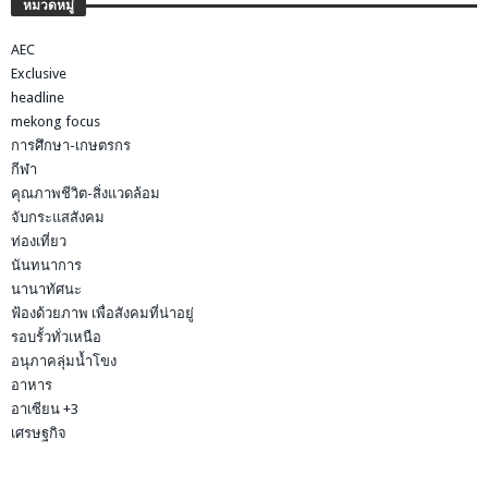
หมวดหมู่
AEC
Exclusive
headline
mekong focus
การศึกษา-เกษตรกร
กีฬา
คุณภาพชีวิต-สิ่งแวดล้อม
จับกระแสสังคม
ท่องเที่ยว
นันทนาการ
นานาทัศนะ
ฟ้องด้วยภาพ เพื่อสังคมที่น่าอยู่
รอบรั้วทั่วเหนือ
อนุภาคลุ่มน้ำโขง
อาหาร
อาเซียน +3
เศรษฐกิจ