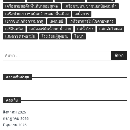
เครือข่ายขอคืนพื้นที่ป่าดอยสุเทพ
เครือข่ายประชาชนปกป้องแม่น้ำ
เครือข่ายเยาวชนต้นกล้าชนเผ่าพื้นเมือง
เผด็จการ
เยาวชนนักกิจกรรมลาหู่
เล่งเน่ยยี่
เวทีวิชาการไม่ใช่ค่ายทหาร
เสรีอินทนิล
เหมืองแร่ต้นน้ำกก-น้ำสาย
แม่น้ำโขง
แม่แจ่มโมเดล
แสงดาว ศรัทธามั่น
โรงเรียนผู้สูงอายุ
ไฟป่า
ความเห็นล่าสุด
คลังเก็บ
สิงหาคม 2026
กรกฎาคม 2026
มิถุนายน 2026