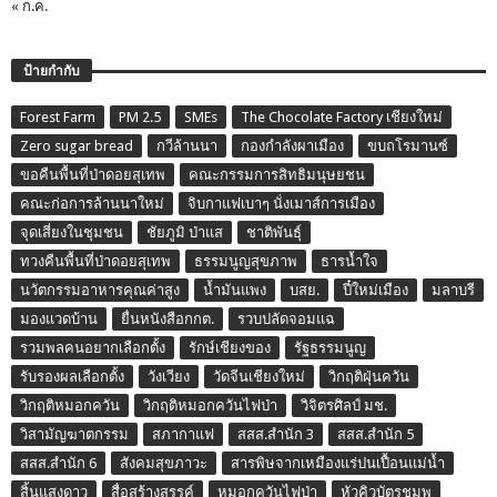
« ก.ค.
ป้ายกำกับ
Forest Farm
PM 2.5
SMEs
The Chocolate Factory เชียงใหม่
Zero sugar bread
กวีล้านนา
กองกำลังผาเมือง
ขบถโรมานซ์
ขอคืนพื้นที่ป่าดอยสุเทพ
คณะกรรมการสิทธิมนุษยชน
คณะก่อการล้านนาใหม่
จิบกาแฟเบาๆ นั่งเมาส์การเมือง
จุดเสี่ยงในชุมชน
ชัยภูมิ ป่าแส
ชาติพันธุ์
ทวงคืนพื้นที่ป่าดอยสุเทพ
ธรรมนูญสุขภาพ
ธารน้ำใจ
นวัตกรรมอาหารคุณค่าสูง
น้ำมันแพง
บสย.
ปี๋ใหม่เมือง
มลาบรี
มองแวดบ้าน
ยื่นหนังสือกกต.
รวบปลัดจอมแฉ
รวมพลคนอยากเลือกตั้ง
รักษ์เชียงของ
รัฐธรรมนูญ
รับรองผลเลือกตั้ง
วังเวียง
วัดจีนเชียงใหม่
วิกฤติฝุ่นควัน
วิกฤติหมอกควัน
วิกฤติหมอกควันไฟป่า
วิจิตรศิลป์ มช.
วิสามัญฆาตกรรม
สภากาแฟ
สสส.สำนัก 3
สสส.สำนัก 5
สสส.สำนัก 6
สังคมสุขภาวะ
สารพิษจากเหมืองแร่ปนเปื้อนแม่น้ำ
สิ้นแสงดาว
สื่อสร้างสรรค์
หมอกควันไฟป่า
หัวคิวบัตรชมพู