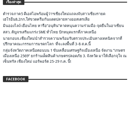
เรื่องล่าสุด
ตำรวจภาค5 ดีเอสไอพร้อมผู้ว่าฯเชียงใหม่แถลงจับสาวเชียงรายด
เฮโรอีน8.2กก.ใส่ขวดครีมกันแดดปลายทางออสเตรเลีย
มินอองไลง์ เยือนไทย หารือ”อนุทิน”คาดหนุนความร่วมมือ-จุดยืนในอาเซียน
สสว. สัญจรเสริมแกร่ง SME ทั่วไทย ปักหมุดแรกที่ภาคเหนือ
นายกอบจ.เชียงใหม่นำสำรวจความพร้อมรับตรวจประเมินทางเทคนิคจากที่
ปรึกษาคณะกรรมการมรดกโลก ที่จะลงพื้นที่ 3-8 ส.ค.นี้
กลุ่มจังหวัดภาคเหนือตอนบน 1 ขับเคลื่อนเศรษฐกิจเมืองเหนือ จัดงาน “เกษตร
เมืองเหนือ 2569” ยกร้านเด็ดสินค้าเกษตรปลอดภัย 3. จังหวัด มาให้เลือกจุใจ ณ
เซ็นทรัล เชียงใหม่ แอร์พอร์ต 25-29 ก.ค. นี้!
FACEBOOK