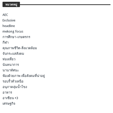
หมวดหมู่
AEC
Exclusive
headline
mekong focus
การศึกษา-เกษตรกร
กีฬา
คุณภาพชีวิต-สิ่งแวดล้อม
จับกระแสสังคม
ท่องเที่ยว
นันทนาการ
นานาทัศนะ
ฟ้องด้วยภาพ เพื่อสังคมที่น่าอยู่
รอบรั้วทั่วเหนือ
อนุภาคลุ่มน้ำโขง
อาหาร
อาเซียน +3
เศรษฐกิจ