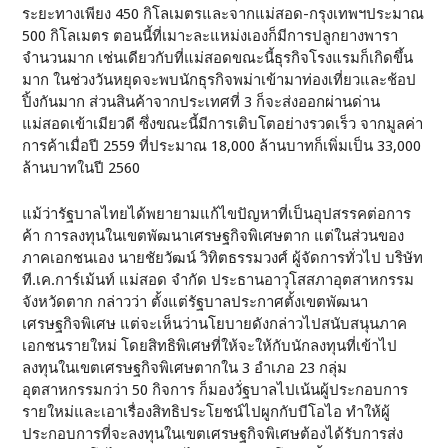
ระยะทางเพียง 450 กิโลเมตรและจากแม่สอด-กรุงเทพฯประมาณ
500 กิโลเมตร ตอนนี้ที่เมาะละแหม่งเองก็มีการปลูกยางพารา
จำนวนมาก เช่นเดียวกับที่แม่สอดขณะนี้ธุรกิจโรงแรมก็เกิดขึ้น
มาก ในช่วงวันหยุดจะพบนักธุรกิจพม่าเข้ามาท่องเที่ยวและช้อป
ปิ้งกันมาก ส่วนสินค้าจากประเทศที่ 3 ก็จะส่งออกผ่านด่าน
แม่สอดเข้าเมียวดี ซึ่งขณะนี้มีการเติบโตอย่างรวดเร็ว จากมูลค่า
การค้าเมื่อปี 2559 ที่ประมาณ 18,000 ล้านบาทก็เพิ่มเป็น 33,000
ล้านบาทในปี 2560
แม้ว่ารัฐบาลไทยได้พยายามแก้ไขปัญหาที่เป็นอุปสรรคต่อการ
ค้า การลงทุนในเขตพัฒนาเศรษฐกิจพิเศษตาก แต่ในส่วนของ
ภาคเอกชนเอง นายชัยวัฒน์ วิทิตธรรมวงศ์ ผู้จัดการทั่วไป บริษัท
ที.เค.การ์เม้นท์ แม่สอด จำกัด ประธานอาวุโสสภาอุตสาหกรรม
จังหวัดตาก กล่าวว่า ตั้งแต่รัฐบาลประกาศตั้งเขตพัฒนา
เศรษฐกิจพิเศษ แต่จะเห็นว่านโยบายดังกล่าวไปสนับสนุนภาค
เอกชนรายใหม่ โดยสิทธิพิเศษที่ให้จะให้กับนักลงทุนที่เข้าไป
ลงทุนในเขตเศรษฐกิจพิเศษตากใน 3 อำเภอ 23 กลุ่ม
อุตสาหกรรมกว่า 50 กิจการ ก็มองวั่ฐบาลไปเน้นผู้ประกอบการ
รายใหม่และเอาเรื่องสิทธิประโยชน์ไปผูกกับบีโอไอ ทำให้ผู้
ประกอบการที่จะลงทุนในเขตเศรษฐกิจพิเศษต้องได้รับการส่ง