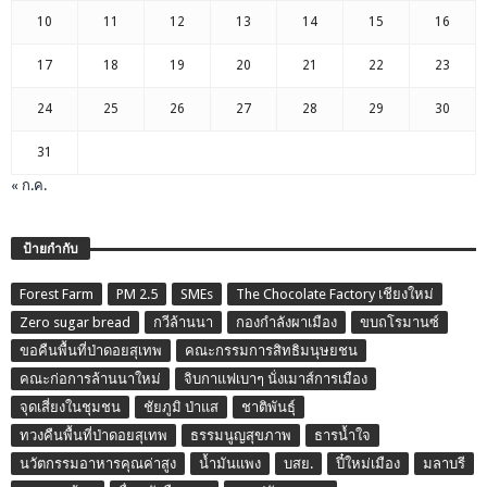
10
11
12
13
14
15
16
17
18
19
20
21
22
23
24
25
26
27
28
29
30
31
« ก.ค.
ป้ายกำกับ
Forest Farm
PM 2.5
SMEs
The Chocolate Factory เชียงใหม่
Zero sugar bread
กวีล้านนา
กองกำลังผาเมือง
ขบถโรมานซ์
ขอคืนพื้นที่ป่าดอยสุเทพ
คณะกรรมการสิทธิมนุษยชน
คณะก่อการล้านนาใหม่
จิบกาแฟเบาๆ นั่งเมาส์การเมือง
จุดเสี่ยงในชุมชน
ชัยภูมิ ป่าแส
ชาติพันธุ์
ทวงคืนพื้นที่ป่าดอยสุเทพ
ธรรมนูญสุขภาพ
ธารน้ำใจ
นวัตกรรมอาหารคุณค่าสูง
น้ำมันแพง
บสย.
ปี๋ใหม่เมือง
มลาบรี