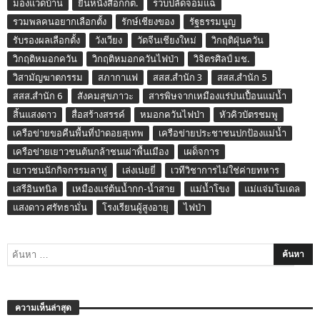
มองแวดบ้าน
ยื่นหนังสือกกต.
รวบปลัดจอมแฉ
รวมพลคนอยากเลือกตั้ง
รักษ์เชียงของ
รัฐธรรมนูญ
รับรองผลเลือกตั้ง
วังเวียง
วัดจีนเชียงใหม่
วิกฤติฝุ่นควัน
วิกฤติหมอกควัน
วิกฤติหมอกควันไฟป่า
วิจิตรศิลป์ มช.
วิสามัญฆาตกรรม
สภากาแฟ
สสส.สำนัก 3
สสส.สำนัก 5
สสส.สำนัก 6
สังคมสุขภาวะ
สารพิษจากเหมืองแร่ปนเปื้อนแม่น้ำ
สิ้นแสงดาว
สื่อสร้างสรรค์
หมอกควันไฟป่า
หัวคิวบัตรชมพู
เครือข่ายขอคืนพื้นที่ป่าดอยสุเทพ
เครือข่ายประชาชนปกป้องแม่น้ำ
เครือข่ายเยาวชนต้นกล้าชนเผ่าพื้นเมือง
เผด็จการ
เยาวชนนักกิจกรรมลาหู่
เล่งเน่ยยี่
เวทีวิชาการไม่ใช่ค่ายทหาร
เสรีอินทนิล
เหมืองแร่ต้นน้ำกก-น้ำสาย
แม่น้ำโขง
แม่แจ่มโมเดล
แสงดาว ศรัทธามั่น
โรงเรียนผู้สูงอายุ
ไฟป่า
ความเห็นล่าสุด