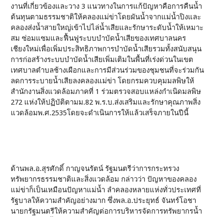
งานที่เกี่ยวข้องและวาง 3 แนวทางในการแก้ปัญหาคือการคืนน้ำ
ต้นทุนตามธรรมชาติให้คลองแม่ข่าโดยผันน้ำจากแม่น้ำปิงและ
คลองส่งน้ำสายใหญ่เข้าไปไล่น้ำเสียและรักษาระดับน้ำให้เหมาะ
สม ซ่อมแซมและฟื้นฟูระบบบำบัดน้ำเสียของเทศบาลนคร
เชียงใหม่เพื่อเพิ่มประสิทธิภาพการบำบัดน้ำเสียรวมทั้งสนับสนุน
การก่อสร้างระบบบำบัดน้ำเสียเพิ่มเติมในพื้นที่เร่งด่วนในเขต
เทศบาลตำบลช้างเผือกและการมีส่วนร่วมของชุมชนที่จะร่วมกัน
ลดการระบายน้ำเสียลงคลองแม่ข่า โดยกรมควบคุมมลพิษให้
สำนักงานสิ่งแวดล้อมภาคที่ 1 ร่วมตรวจสอบแหล่งกำเนิดมลพิษ
272 แห่งให้ปฏิบัติตามม.82 พ.ร.บ.ส่งเสริมและรักษาคุณภาพสิ่ง
แวดล้อมพ.ศ.2535โดยจะดำเนินการให้แล้วเสร็จภายในปีนี้
ด้านพล.อ.สุรศักดิ์ กาญจนรัตน์ รัฐมนตรีว่าการกระทรวง
ทรัพยากรธรรมชาติและสิ่งแวดล้อม กล่าวว่า ปัญหาของคลอง
แม่ข่าก็เป็นเหมือนปัญหาแม่น้ำ ลำคลองหลายแห่งทั่วประเทศที่
รัฐบาลให้ความสำคัญอย่างมาก ซึ่งพล.อ.ประยุทธ์ จันทร์โอชา
นายกรัฐมนตรีให้ความสำคัญต่อการบริหารจัดการทรัพยากรน้ำ