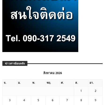
ข่าวสารย้อนหลัง
สิงหาคม 2026
จ.
อ.
พ.
พฤ.
ศ.
ส.
อา.
1
2
3
4
5
6
7
8
9