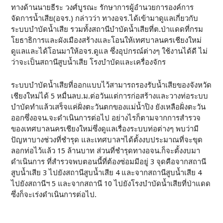
ทางด้านนายธีระ วงศ์บูรณะ รักษาการผู้อำนวยการองค์การ
จัดการน้ำเสีย(อจร.) กล่าวว่า ทางอจร.ได้เข้ามาดูแลเกี่ยวกับ
ระบบบำบัดน้ำเสีย รวมทั้งสถานีบำบัดน้ำเสียที่ต.ป่าแดดที่กรม
โยธาธิการและผังเมืองสร้างและโอนให้เทศบาลนครเชียงใหม่
ดูแลและได้โอนมาให้อจร.ดูแล ซึ่งอุปกรณ์ต่างๆ ใช้งานได้ดี ไม่
ว่าจะเป็นสถานีสูบน้ำเสีย โรงบำบัดและเครื่องจักร
ระบบบำบัดน้ำเสียที่ออกแบบไว้สามารถรองรับน้ำเสียของจังหวัด
เชียงใหม่ได้ 5 หมื่นลบ.ม.ต่อวันแต่การก่อสร้างและวางท่อระบบ
บำบัดทำแล้วเสร็จแค่ฝั่งตะวันตกของแม่น้ำปิง ยังเหลือฝั่งตะวัน
ออกซึ่งอจน.จะดำเนินการต่อไป อย่างไรก็ตามจากการสำรวจ
ของเทศบาลนครเชียงใหม่ซึ่งดูแลเรื่องระบบท่อต่างๆ พบว่ามี
ปัญหาบางช่วงที่ชำรุด และเทศบาลฯได้ตั้งงบประมาณที่จะขุด
ลอกท่อไว้แล้ว 15 ล้านบาท ส่วนที่ชำรุดทางอจน.ก็จะตั้งงบมา
ดำเนินการ ที่สำรวจพบตอนนี้ที่ต้องซ่อมมีอยู่ 3 จุดคือจากสถานี
สูบน้ำเสีย 3 ไปยังสถานีสูบน้ำเสีย 4 และจากสถานีสูบน้ำเสีย 4
ไปยังสถานีฯ 5 และจากสถานี 10 ไปยังโรงบำบัดน้ำเสียที่ป่าแดด
ซึ่งก็จะเร่งดำเนินการต่อไป.