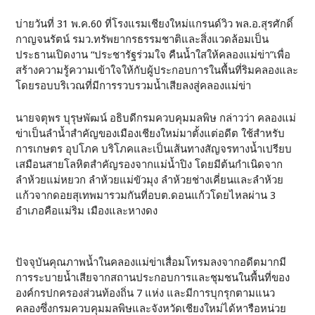
บ่ายวันที่ 31 พ.ค.60 ที่โรงแรมเชียงใหม่แกรนด์วิว พล.อ.สุรศักดิ์
กาญจนรัตน์ รมว.ทรัพยากรธรรมชาติและสิ่งแวดล้อมเป็น
ประธานเปิดงาน “ประชารัฐร่วมใจ คืนน้ำใสให้คลองแม่ข่า”เพื่อ
สร้างความรู้ความเข้าใจให้กับผู้ประกอบการในพื้นที่ริมคลองและ
โดยรอบบริเวณที่มีการรวบรวมน้ำเสียลงสู่คลองแม่ข่า
นายจตุพร บุรุษพัฒน์ อธิบดีกรมควบคุมมลพิษ กล่าวว่า คลองแม่
ข่าเป็นลำน้ำสำคัญของเมืองเชียงใหม่มาตั้งแต่อดีต ใช้สำหรับ
การเกษตร อุปโภค บริโภคและเป็นเส้นทางสัญจรทางน้ำเปรียบ
เสมือนสายโลหิตสำคัญรองจากแม่น้ำปิง โดยมีต้นกำเนิดจาก
ลำห้วยแม่หยวก ลำห้วยแม่ขัวมุง ลำห้วยช่างเคี่ยนและลำห้วย
แก้วจากดอยสุเทพมารวมกันที่อบต.ดอนแก้วโดยไหลผ่าน 3
อำเภอคือแม่ริม เมืองและหางดง
ปัจจุบันคุณภาพน้ำในคลองแม่ข่าเสื่อมโทรมลงจากอดีตมากมี
การระบายน้ำเสียจากสถานประกอบการและชุมชนในพื้นที่ของ
องค์กรปกครองส่วนท้องถิ่น 7 แห่ง และมีการบุกรุกตามแนว
คลองซึ่งกรมควบคุมมลพิษและจังหวัดเชียงใหม่ได้หารือหน่วย