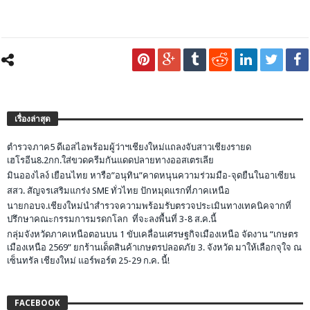
เรื่องล่าสุด
ตำรวจภาค5 ดีเอสไอพร้อมผู้ว่าฯเชียงใหม่แถลงจับสาวเชียงรายด
เฮโรอีน8.2กก.ใส่ขวดครีมกันแดดปลายทางออสเตรเลีย
มินอองไลง์ เยือนไทย หารือ”อนุทิน”คาดหนุนความร่วมมือ-จุดยืนในอาเซียน
สสว. สัญจรเสริมแกร่ง SME ทั่วไทย ปักหมุดแรกที่ภาคเหนือ
นายกอบจ.เชียงใหม่นำสำรวจความพร้อมรับตรวจประเมินทางเทคนิคจากที่
ปรึกษาคณะกรรมการมรดกโลก ที่จะลงพื้นที่ 3-8 ส.ค.นี้
กลุ่มจังหวัดภาคเหนือตอนบน 1 ขับเคลื่อนเศรษฐกิจเมืองเหนือ จัดงาน “เกษตร
เมืองเหนือ 2569” ยกร้านเด็ดสินค้าเกษตรปลอดภัย 3. จังหวัด มาให้เลือกจุใจ ณ
เซ็นทรัล เชียงใหม่ แอร์พอร์ต 25-29 ก.ค. นี้!
FACEBOOK