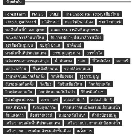
ป้ายกำกับ
Forest Farm
PM 2.5
SMEs
The Chocolate Factory เชียงใหม่
Zero sugar bread
กวีล้านนา
กองกำลังผาเมือง
ขบถโรมานซ์
ขอคืนพื้นที่ป่าดอยสุเทพ
คณะกรรมการสิทธิมนุษยชน
คณะก่อการล้านนาใหม่
จิบกาแฟเบาๆ นั่งเมาส์การเมือง
จุดเสี่ยงในชุมชน
ชัยภูมิ ป่าแส
ชาติพันธุ์
ทวงคืนพื้นที่ป่าดอยสุเทพ
ธรรมนูญสุขภาพ
ธารน้ำใจ
นวัตกรรมอาหารคุณค่าสูง
น้ำมันแพง
บสย.
ปี๋ใหม่เมือง
มลาบรี
มองแวดบ้าน
ยื่นหนังสือกกต.
รวบปลัดจอมแฉ
รวมพลคนอยากเลือกตั้ง
รักษ์เชียงของ
รัฐธรรมนูญ
รับรองผลเลือกตั้ง
วังเวียง
วัดจีนเชียงใหม่
วิกฤติฝุ่นควัน
วิกฤติหมอกควัน
วิกฤติหมอกควันไฟป่า
วิจิตรศิลป์ มช.
วิสามัญฆาตกรรม
สภากาแฟ
สสส.สำนัก 3
สสส.สำนัก 5
สสส.สำนัก 6
สังคมสุขภาวะ
สารพิษจากเหมืองแร่ปนเปื้อนแม่น้ำ
สิ้นแสงดาว
สื่อสร้างสรรค์
หมอกควันไฟป่า
หัวคิวบัตรชมพู
เครือข่ายขอคืนพื้นที่ป่าดอยสุเทพ
เครือข่ายประชาชนปกป้องแม่น้ำ
เครือข่ายเยาวชนต้นกล้าชนเผ่าพื้นเมือง
เผด็จการ