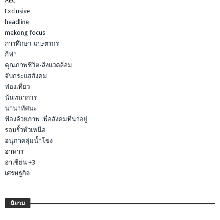
AEC
Exclusive
headline
mekong focus
การศึกษา-เกษตรกร
กีฬา
คุณภาพชีวิต-สิ่งแวดล้อม
จับกระแสสังคม
ท่องเที่ยว
นันทนาการ
นานาทัศนะ
ฟ้องด้วยภาพ เพื่อสังคมที่น่าอยู่
รอบรั้วทั่วเหนือ
อนุภาคลุ่มน้ำโขง
อาหาร
อาเซียน +3
เศรษฐกิจ
นิยาม