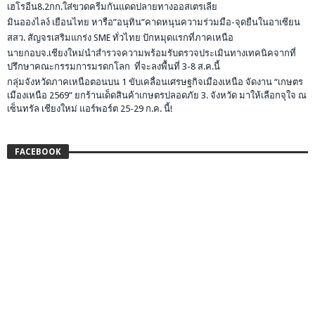
เฮโรอีน8.2กก.ใส่ขวดครีมกันแดดปลายทางออสเตรเลีย
มินอองไลง์ เยือนไทย หารือ”อนุทิน”คาดหนุนความร่วมมือ-จุดยืนในอาเซียน
สสว. สัญจรเสริมแกร่ง SME ทั่วไทย ปักหมุดแรกที่ภาคเหนือ
นายกอบจ.เชียงใหม่นำสำรวจความพร้อมรับตรวจประเมินทางเทคนิคจากที่
ปรึกษาคณะกรรมการมรดกโลก ที่จะลงพื้นที่ 3-8 ส.ค.นี้
กลุ่มจังหวัดภาคเหนือตอนบน 1 ขับเคลื่อนเศรษฐกิจเมืองเหนือ จัดงาน “เกษตร
เมืองเหนือ 2569” ยกร้านเด็ดสินค้าเกษตรปลอดภัย 3. จังหวัด มาให้เลือกจุใจ ณ
เซ็นทรัล เชียงใหม่ แอร์พอร์ต 25-29 ก.ค. นี้!
FACEBOOK