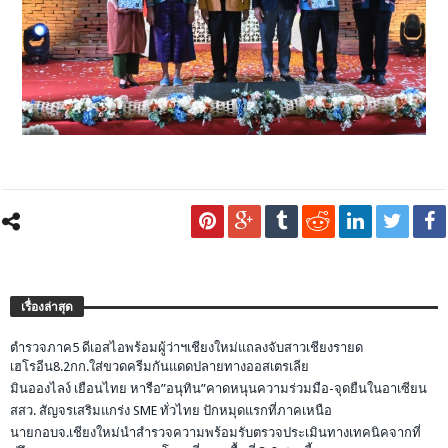
เรื่องล่าสุด
ตำรวจภาค5 ดีเอสไอพร้อมผู้ว่าฯเชียงใหม่แถลงจับสาวเชียงรายด
เฮโรอีน8.2กก.ใส่ขวดครีมกันแดดปลายทางออสเตรเลีย
มินอองไลง์ เยือนไทย หารือ”อนุทิน”คาดหนุนความร่วมมือ-จุดยืนในอาเซียน
สสว. สัญจรเสริมแกร่ง SME ทั่วไทย ปักหมุดแรกที่ภาคเหนือ
นายกอบจ.เชียงใหม่นำสำรวจความพร้อมรับตรวจประเมินทางเทคนิคจากที่