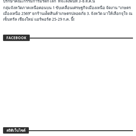
ปรึกษาคณะกรรมการมรดกโลก ที่จะลงพื้นที่ 3-8 ส.ค.นี้
กลุ่มจังหวัดภาคเหนือตอนบน 1 ขับเคลื่อนเศรษฐกิจเมืองเหนือ จัดงาน “เกษตร
เมืองเหนือ 2569” ยกร้านเด็ดสินค้าเกษตรปลอดภัย 3. จังหวัด มาให้เลือกจุใจ ณ
เซ็นทรัล เชียงใหม่ แอร์พอร์ต 25-29 ก.ค. นี้!
FACEBOOK
สถิติเว็บไซต์