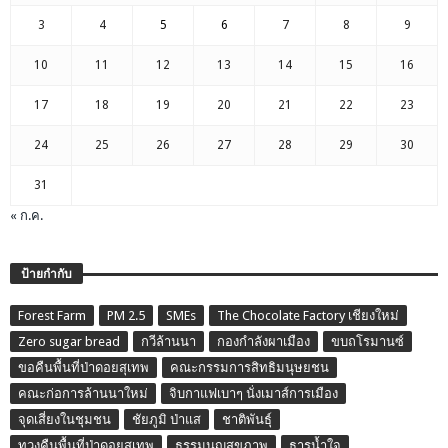
3
4
5
6
7
8
9
10
11
12
13
14
15
16
17
18
19
20
21
22
23
24
25
26
27
28
29
30
31
« ก.ค.
ป้ายกำกับ
Forest Farm
PM 2.5
SMEs
The Chocolate Factory เชียงใหม่
Zero sugar bread
กวีล้านนา
กองกำลังผาเมือง
ขบถโรมานซ์
ขอคืนพื้นที่ป่าดอยสุเทพ
คณะกรรมการสิทธิมนุษยชน
คณะก่อการล้านนาใหม่
จิบกาแฟเบาๆ นั่งเมาส์การเมือง
จุดเสี่ยงในชุมชน
ชัยภูมิ ป่าแส
ชาติพันธุ์
ทวงคืนพื้นที่ป่าดอยสุเทพ
ธรรมนูญสุขภาพ
ธารน้ำใจ