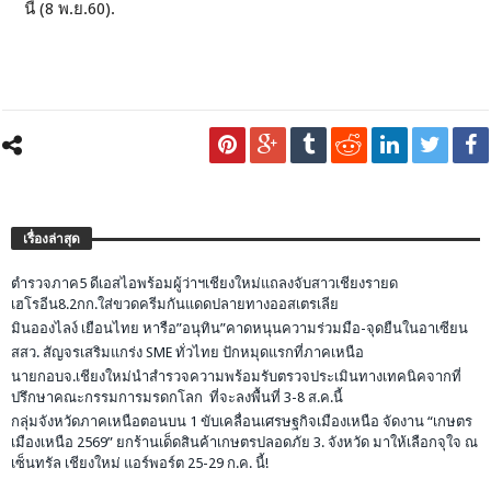
นี้ (8 พ.ย.60).
เรื่องล่าสุด
ตำรวจภาค5 ดีเอสไอพร้อมผู้ว่าฯเชียงใหม่แถลงจับสาวเชียงรายด
เฮโรอีน8.2กก.ใส่ขวดครีมกันแดดปลายทางออสเตรเลีย
มินอองไลง์ เยือนไทย หารือ”อนุทิน”คาดหนุนความร่วมมือ-จุดยืนในอาเซียน
สสว. สัญจรเสริมแกร่ง SME ทั่วไทย ปักหมุดแรกที่ภาคเหนือ
นายกอบจ.เชียงใหม่นำสำรวจความพร้อมรับตรวจประเมินทางเทคนิคจากที่
ปรึกษาคณะกรรมการมรดกโลก ที่จะลงพื้นที่ 3-8 ส.ค.นี้
กลุ่มจังหวัดภาคเหนือตอนบน 1 ขับเคลื่อนเศรษฐกิจเมืองเหนือ จัดงาน “เกษตร
เมืองเหนือ 2569” ยกร้านเด็ดสินค้าเกษตรปลอดภัย 3. จังหวัด มาให้เลือกจุใจ ณ
เซ็นทรัล เชียงใหม่ แอร์พอร์ต 25-29 ก.ค. นี้!