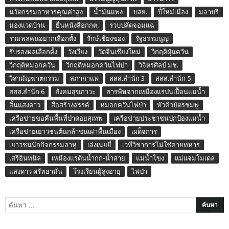
นวัตกรรมอาหารคุณค่าสูง
น้ำมันแพง
บสย.
ปี๋ใหม่เมือง
มลาบรี
มองแวดบ้าน
ยื่นหนังสือกกต.
รวบปลัดจอมแฉ
รวมพลคนอยากเลือกตั้ง
รักษ์เชียงของ
รัฐธรรมนูญ
รับรองผลเลือกตั้ง
วังเวียง
วัดจีนเชียงใหม่
วิกฤติฝุ่นควัน
วิกฤติหมอกควัน
วิกฤติหมอกควันไฟป่า
วิจิตรศิลป์ มช.
วิสามัญฆาตกรรม
สภากาแฟ
สสส.สำนัก 3
สสส.สำนัก 5
สสส.สำนัก 6
สังคมสุขภาวะ
สารพิษจากเหมืองแร่ปนเปื้อนแม่น้ำ
สิ้นแสงดาว
สื่อสร้างสรรค์
หมอกควันไฟป่า
หัวคิวบัตรชมพู
เครือข่ายขอคืนพื้นที่ป่าดอยสุเทพ
เครือข่ายประชาชนปกป้องแม่น้ำ
เครือข่ายเยาวชนต้นกล้าชนเผ่าพื้นเมือง
เผด็จการ
เยาวชนนักกิจกรรมลาหู่
เล่งเน่ยยี่
เวทีวิชาการไม่ใช่ค่ายทหาร
เสรีอินทนิล
เหมืองแร่ต้นน้ำกก-น้ำสาย
แม่น้ำโขง
แม่แจ่มโมเดล
แสงดาว ศรัทธามั่น
โรงเรียนผู้สูงอายุ
ไฟป่า