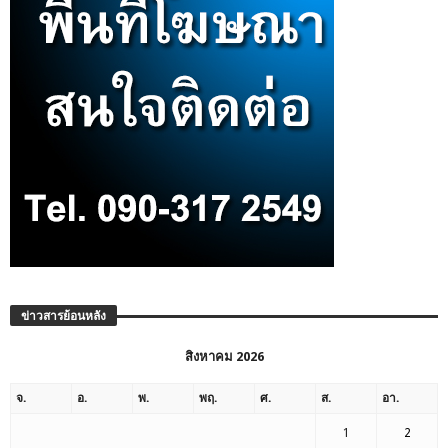
ข่าวสารย้อนหลัง
สิงหาคม 2026
จ.
อ.
พ.
พฤ.
ศ.
ส.
อา.
1
2