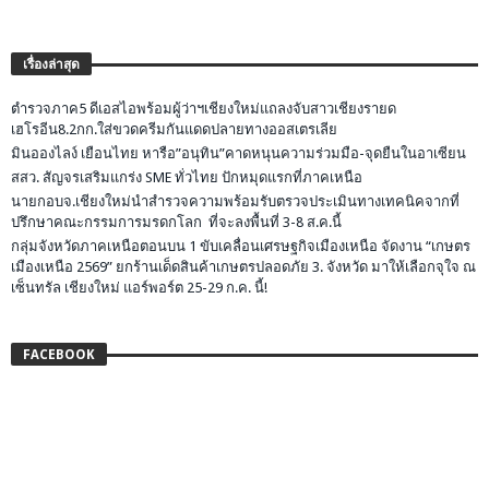
เรื่องล่าสุด
ตำรวจภาค5 ดีเอสไอพร้อมผู้ว่าฯเชียงใหม่แถลงจับสาวเชียงรายด
เฮโรอีน8.2กก.ใส่ขวดครีมกันแดดปลายทางออสเตรเลีย
มินอองไลง์ เยือนไทย หารือ”อนุทิน”คาดหนุนความร่วมมือ-จุดยืนในอาเซียน
สสว. สัญจรเสริมแกร่ง SME ทั่วไทย ปักหมุดแรกที่ภาคเหนือ
นายกอบจ.เชียงใหม่นำสำรวจความพร้อมรับตรวจประเมินทางเทคนิคจากที่
ปรึกษาคณะกรรมการมรดกโลก ที่จะลงพื้นที่ 3-8 ส.ค.นี้
กลุ่มจังหวัดภาคเหนือตอนบน 1 ขับเคลื่อนเศรษฐกิจเมืองเหนือ จัดงาน “เกษตร
เมืองเหนือ 2569” ยกร้านเด็ดสินค้าเกษตรปลอดภัย 3. จังหวัด มาให้เลือกจุใจ ณ
เซ็นทรัล เชียงใหม่ แอร์พอร์ต 25-29 ก.ค. นี้!
FACEBOOK