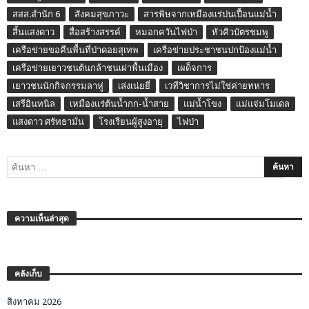
สสส.สำนัก 6
สังคมสุขภาวะ
สารพิษจากเหมืองแร่ปนเปื้อนแม่น้ำ
สิ้นแสงดาว
สื่อสร้างสรรค์
หมอกควันไฟป่า
หัวคิวบัตรชมพู
เครือข่ายขอคืนพื้นที่ป่าดอยสุเทพ
เครือข่ายประชาชนปกป้องแม่น้ำ
เครือข่ายเยาวชนต้นกล้าชนเผ่าพื้นเมือง
เผด็จการ
เยาวชนนักกิจกรรมลาหู่
เล่งเน่ยยี่
เวทีวิชาการไม่ใช่ค่ายทหาร
เสรีอินทนิล
เหมืองแร่ต้นน้ำกก-น้ำสาย
แม่น้ำโขง
แม่แจ่มโมเดล
แสงดาว ศรัทธามั่น
โรงเรียนผู้สูงอายุ
ไฟป่า
ความเห็นล่าสุด
คลังเก็บ
สิงหาคม 2026