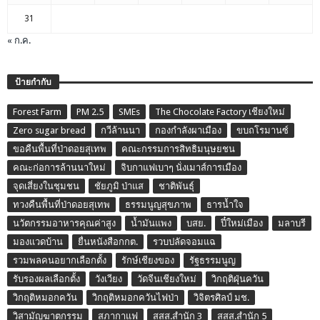
31
« ก.ค.
ป้ายกำกับ
Forest Farm
PM 2.5
SMEs
The Chocolate Factory เชียงใหม่
Zero sugar bread
กวีล้านนา
กองกำลังผาเมือง
ขบถโรมานซ์
ขอคืนพื้นที่ป่าดอยสุเทพ
คณะกรรมการสิทธิมนุษยชน
คณะก่อการล้านนาใหม่
จิบกาแฟเบาๆ นั่งเมาส์การเมือง
จุดเสี่ยงในชุมชน
ชัยภูมิ ป่าแส
ชาติพันธุ์
ทวงคืนพื้นที่ป่าดอยสุเทพ
ธรรมนูญสุขภาพ
ธารน้ำใจ
นวัตกรรมอาหารคุณค่าสูง
น้ำมันแพง
บสย.
ปี๋ใหม่เมือง
มลาบรี
มองแวดบ้าน
ยื่นหนังสือกกต.
รวบปลัดจอมแฉ
รวมพลคนอยากเลือกตั้ง
รักษ์เชียงของ
รัฐธรรมนูญ
รับรองผลเลือกตั้ง
วังเวียง
วัดจีนเชียงใหม่
วิกฤติฝุ่นควัน
วิกฤติหมอกควัน
วิกฤติหมอกควันไฟป่า
วิจิตรศิลป์ มช.
วิสามัญฆาตกรรม
สภากาแฟ
สสส.สำนัก 3
สสส.สำนัก 5