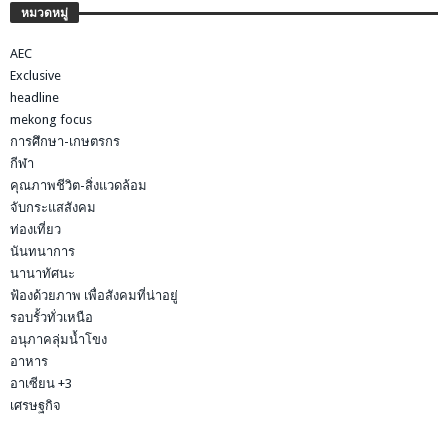
หมวดหมู่
AEC
Exclusive
headline
mekong focus
การศึกษา-เกษตรกร
กีฬา
คุณภาพชีวิต-สิ่งแวดล้อม
จับกระแสสังคม
ท่องเที่ยว
นันทนาการ
นานาทัศนะ
ฟ้องด้วยภาพ เพื่อสังคมที่น่าอยู่
รอบรั้วทั่วเหนือ
อนุภาคลุ่มน้ำโขง
อาหาร
อาเซียน +3
เศรษฐกิจ