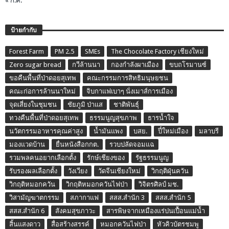
« ก.ค.
ป้ายกำกับ
Forest Farm
PM 2.5
SMEs
The Chocolate Factory เชียงใหม่
Zero sugar bread
กวีล้านนา
กองกำลังผาเมือง
ขบถโรมานซ์
ขอคืนพื้นที่ป่าดอยสุเทพ
คณะกรรมการสิทธิมนุษยชน
คณะก่อการล้านนาใหม่
จิบกาแฟเบาๆ นั่งเมาส์การเมือง
จุดเสี่ยงในชุมชน
ชัยภูมิ ป่าแส
ชาติพันธุ์
ทวงคืนพื้นที่ป่าดอยสุเทพ
ธรรมนูญสุขภาพ
ธารน้ำใจ
นวัตกรรมอาหารคุณค่าสูง
น้ำมันแพง
บสย.
ปี๋ใหม่เมือง
มลาบรี
มองแวดบ้าน
ยื่นหนังสือกกต.
รวบปลัดจอมแฉ
รวมพลคนอยากเลือกตั้ง
รักษ์เชียงของ
รัฐธรรมนูญ
รับรองผลเลือกตั้ง
วังเวียง
วัดจีนเชียงใหม่
วิกฤติฝุ่นควัน
วิกฤติหมอกควัน
วิกฤติหมอกควันไฟป่า
วิจิตรศิลป์ มช.
วิสามัญฆาตกรรม
สภากาแฟ
สสส.สำนัก 3
สสส.สำนัก 5
สสส.สำนัก 6
สังคมสุขภาวะ
สารพิษจากเหมืองแร่ปนเปื้อนแม่น้ำ
สิ้นแสงดาว
สื่อสร้างสรรค์
หมอกควันไฟป่า
หัวคิวบัตรชมพู