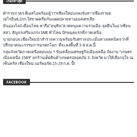
เรื่องล่าสุด
ตำรวจภาค5 ดีเอสไอพร้อมผู้ว่าฯเชียงใหม่แถลงจับสาวเชียงรายด
เฮโรอีน8.2กก.ใส่ขวดครีมกันแดดปลายทางออสเตรเลีย
มินอองไลง์ เยือนไทย หารือ”อนุทิน”คาดหนุนความร่วมมือ-จุดยืนในอาเซียน
สสว. สัญจรเสริมแกร่ง SME ทั่วไทย ปักหมุดแรกที่ภาคเหนือ
นายกอบจ.เชียงใหม่นำสำรวจความพร้อมรับตรวจประเมินทางเทคนิคจากที่
ปรึกษาคณะกรรมการมรดกโลก ที่จะลงพื้นที่ 3-8 ส.ค.นี้
กลุ่มจังหวัดภาคเหนือตอนบน 1 ขับเคลื่อนเศรษฐกิจเมืองเหนือ จัดงาน “เกษตร
เมืองเหนือ 2569” ยกร้านเด็ดสินค้าเกษตรปลอดภัย 3. จังหวัด มาให้เลือกจุใจ ณ
เซ็นทรัล เชียงใหม่ แอร์พอร์ต 25-29 ก.ค. นี้!
FACEBOOK