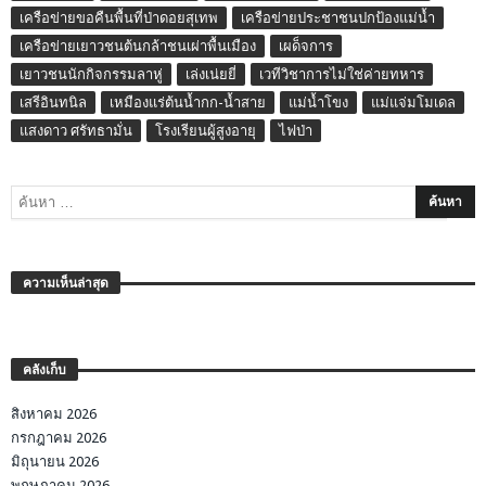
เครือข่ายขอคืนพื้นที่ป่าดอยสุเทพ
เครือข่ายประชาชนปกป้องแม่น้ำ
เครือข่ายเยาวชนต้นกล้าชนเผ่าพื้นเมือง
เผด็จการ
เยาวชนนักกิจกรรมลาหู่
เล่งเน่ยยี่
เวทีวิชาการไม่ใช่ค่ายทหาร
เสรีอินทนิล
เหมืองแร่ต้นน้ำกก-น้ำสาย
แม่น้ำโขง
แม่แจ่มโมเดล
แสงดาว ศรัทธามั่น
โรงเรียนผู้สูงอายุ
ไฟป่า
ความเห็นล่าสุด
คลังเก็บ
สิงหาคม 2026
กรกฎาคม 2026
มิถุนายน 2026
พฤษภาคม 2026