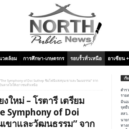
งแวดล้อม
การศึกษา-เกษตรกร
รอบรั้วทั่วเหนือ
อาเซียน 
เรื่
รี “The Symphony of Doi Suthep ซิมโฟนีแห่งขุนเขาและวัฒนธรรม” จาก
ันดาลใจให้เยาวชนทั่วเหนือ
ตำรว
รายด
ยงใหม่ – โรตารี เตรียม
มินอ
จุดย
he Symphony of Doi
สสว.
นายก
ุนเขาและวัฒนธรรม” จาก
ทางเ