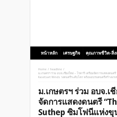
หน้าหลัก
เศรษฐกิจ
คุณภาพชีวิต-สิ่
Home
headline
ม.เกษตรฯ ร่วม อบจ.เชียงใหม่ – โรตารี เตรียมจัดการแสดงดนต
Kasetsart Winds วงดนตรีระดับโลก พร้อมอบรมดนตรีสร้างแรงบ
ม.เกษตรฯ ร่วม อบจ.เชี
จัดการแสดงดนตรี “T
Suthep ซิมโฟนีแห่งข