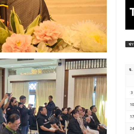
ข่า
จ.
3
10
17
24