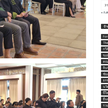
31
« ก.ค
ป้า
For
The
กวี
ขอค
คณะ
จิบ
ชัย
ธร
นวั
ปี๋ใ
ยื่
รวม