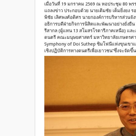
เมื่อวันที่ 19 มกราคม 2569 ณ หอประชุม 80 พรร
แถลงข่าว ประกอบด้วย นายเติมชัย เต็มยิ่งยง ร
พิชัย เลิศพงศ์อดิศร นายกองค์การบริหารส่วนจังห
อธิการบดีฝ่ายกิจการนิสิตและพัฒนาอย่างยั่งย
รีสากล (ผู้แทน 13 สโมสรโรตารีภาคเหนือ) และอ
ดนตรี คณะมนุษยศาสตร์ มหาวิทยาลัยเกษตรศา
Symphony of Doi Suthep ซิมโฟนีแห่งขุนเขา
เชิงปฏิบัติการทางดนตรีเพื่อเยาวชน”ซึ่งจะจัดขึ