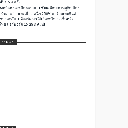
ที่ 3-8 ส.ค.นี้
มจังหวัดภาคเหนือตอนบน 1 ขับเคลื่อนเศรษฐกิจเมือง
 จัดงาน “เกษตรเมืองเหนือ 2569” ยกร้านเด็ดสินค้า
รปลอดภัย 3. จังหวัด มาให้เลือกจุใจ ณ เซ็นทรัล
ใหม่ แอร์พอร์ต 25-29 ก.ค. นี้!
CEBOOK