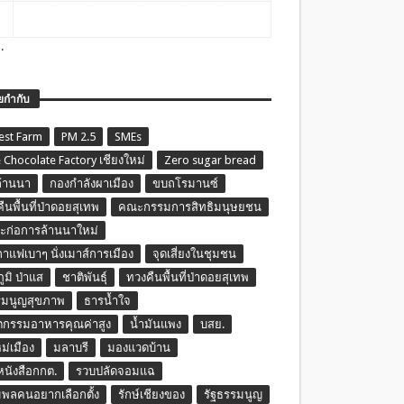
.
ยกำกับ
est Farm
PM 2.5
SMEs
 Chocolate Factory เชียงใหม่
Zero sugar bread
ล้านนา
กองกำลังผาเมือง
ขบถโรมานซ์
ืนพื้นที่ป่าดอยสุเทพ
คณะกรรมการสิทธิมนุษยชน
ก่อการล้านนาใหม่
กาแฟเบาๆ นั่งเมาส์การเมือง
จุดเสี่ยงในชุมชน
ภูมิ ป่าแส
ชาติพันธุ์
ทวงคืนพื้นที่ป่าดอยสุเทพ
รมนูญสุขภาพ
ธารน้ำใจ
ตกรรมอาหารคุณค่าสูง
น้ำมันแพง
บสย.
หม่เมือง
มลาบรี
มองแวดบ้าน
นหนังสือกกต.
รวบปลัดจอมแฉ
พลคนอยากเลือกตั้ง
รักษ์เชียงของ
รัฐธรรมนูญ