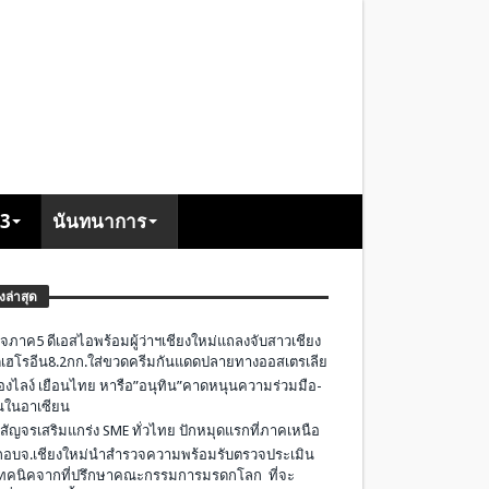
+3
นันทนาการ
องล่าสุด
จภาค5 ดีเอสไอพร้อมผู้ว่าฯเชียงใหม่แถลงจับสาวเชียง
เฮโรอีน8.2กก.ใส่ขวดครีมกันแดดปลายทางออสเตรเลีย
องไลง์ เยือนไทย หารือ”อนุทิน”คาดหนุนความร่วมมือ-
ืนในอาเซียน
 สัญจรเสริมแกร่ง SME ทั่วไทย ปักหมุดแรกที่ภาคเหนือ
อบจ.เชียงใหม่นำสำรวจความพร้อมรับตรวจประเมิน
ทคนิคจากที่ปรึกษาคณะกรรมการมรดกโลก ที่จะ