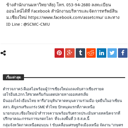
ข้างสำนักงานมหาวิทยาลัย) โทร. 053-94-2680 ลงทะเบียน
ออนไลน์ได้ที่ Facebook สำนักงานบริหารและจัดการทรัพย์สิน
ม.เชียงใหม่ https://www.facebook.com/assetcmu/ และทาง
ID Line : @SCMC-CMU
เรื่องล่าสุด
ตำรวจภาค5 ดีเอสไอพร้อมผู้ว่าฯเชียงใหม่แถลงจับสาวเชียงรายด
เฮโรอีน8.2กก.ใส่ขวดครีมกันแดดปลายทางออสเตรเลีย
มินอองไลง์ เยือนไทย หารือ”อนุทิน”คาดหนุนความร่วมมือ-จุดยืนในอาเซียน
สสว. สัญจรเสริมแกร่ง SME ทั่วไทย ปักหมุดแรกที่ภาคเหนือ
นายกอบจ.เชียงใหม่นำสำรวจความพร้อมรับตรวจประเมินทางเทคนิคจากที่
ปรึกษาคณะกรรมการมรดกโลก ที่จะลงพื้นที่ 3-8 ส.ค.นี้
กลุ่มจังหวัดภาคเหนือตอนบน 1 ขับเคลื่อนเศรษฐกิจเมืองเหนือ จัดงาน “เกษตร