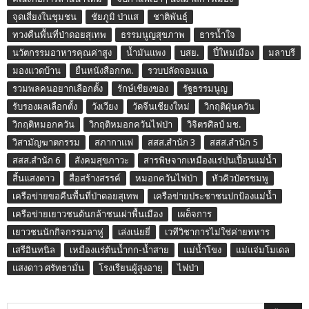
จุดเสี่ยงในชุมชน
ชัยภูมิ ป่าแส
ชาติพันธุ์
ทวงคืนพื้นที่ป่าดอยสุเทพ
ธรรมนูญสุขภาพ
ธารน้ำใจ
นวัตกรรมอาหารคุณค่าสูง
น้ำมันแพง
บสย.
ปี๋ใหม่เมือง
มลาบรี
มองแวดบ้าน
ยื่นหนังสือกกต.
รวบปลัดจอมแฉ
รวมพลคนอยากเลือกตั้ง
รักษ์เชียงของ
รัฐธรรมนูญ
รับรองผลเลือกตั้ง
วังเวียง
วัดจีนเชียงใหม่
วิกฤติฝุ่นควัน
วิกฤติหมอกควัน
วิกฤติหมอกควันไฟป่า
วิจิตรศิลป์ มช.
วิสามัญฆาตกรรม
สภากาแฟ
สสส.สำนัก 3
สสส.สำนัก 5
สสส.สำนัก 6
สังคมสุขภาวะ
สารพิษจากเหมืองแร่ปนเปื้อนแม่น้ำ
สิ้นแสงดาว
สื่อสร้างสรรค์
หมอกควันไฟป่า
หัวคิวบัตรชมพู
เครือข่ายขอคืนพื้นที่ป่าดอยสุเทพ
เครือข่ายประชาชนปกป้องแม่น้ำ
เครือข่ายเยาวชนต้นกล้าชนเผ่าพื้นเมือง
เผด็จการ
เยาวชนนักกิจกรรมลาหู่
เล่งเน่ยยี่
เวทีวิชาการไม่ใช่ค่ายทหาร
เสรีอินทนิล
เหมืองแร่ต้นน้ำกก-น้ำสาย
แม่น้ำโขง
แม่แจ่มโมเดล
แสงดาว ศรัทธามั่น
โรงเรียนผู้สูงอายุ
ไฟป่า