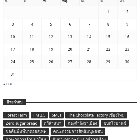
จ.
อ.
พ.
พฤ.
ศ.
ส.
อา.
1
2
3
4
5
6
7
8
9
10
11
12
13
14
15
16
17
18
19
20
21
22
23
24
25
26
27
28
29
30
31
« ก.ค.
ป้ายกำกับ
Forest Farm
PM 2.5
SMEs
The Chocolate Factory เชียงใหม่
Zero sugar bread
กวีล้านนา
กองกำลังผาเมือง
ขบถโรมานซ์
ขอคืนพื้นที่ป่าดอยสุเทพ
คณะกรรมการสิทธิมนุษยชน
คณะก่อการล้านนาใหม่
จิบกาแฟเบาๆ นั่งเมาส์การเมือง