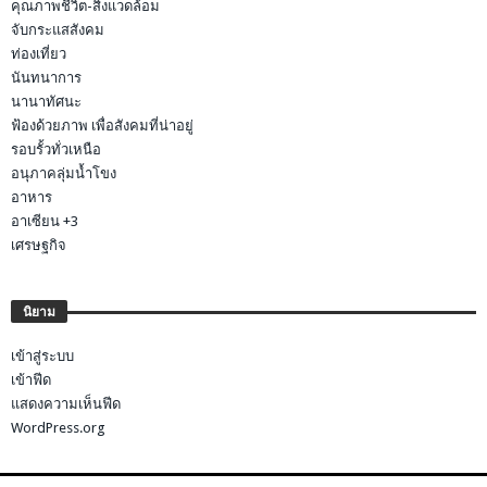
คุณภาพชีวิต-สิ่งแวดล้อม
จับกระแสสังคม
ท่องเที่ยว
นันทนาการ
นานาทัศนะ
ฟ้องด้วยภาพ เพื่อสังคมที่น่าอยู่
รอบรั้วทั่วเหนือ
อนุภาคลุ่มน้ำโขง
อาหาร
อาเซียน +3
เศรษฐกิจ
นิยาม
เข้าสู่ระบบ
เข้าฟีด
แสดงความเห็นฟีด
WordPress.org