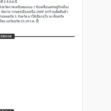
ที่ 3-8 ส.ค.นี้
มจังหวัดภาคเหนือตอนบน 1 ขับเคลื่อนเศรษฐกิจเมือง
 จัดงาน “เกษตรเมืองเหนือ 2569” ยกร้านเด็ดสินค้า
รปลอดภัย 3. จังหวัด มาให้เลือกจุใจ ณ เซ็นทรัล
ใหม่ แอร์พอร์ต 25-29 ก.ค. นี้!
CEBOOK