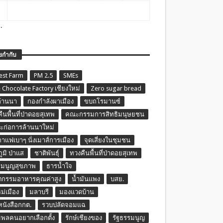
.
ยกำกับ
est Farm
PM 2.5
SMEs
 Chocolate Factory เชียงใหม่
Zero sugar bread
ล้านนา
กองกำลังผาเมือง
ขบถโรมานซ์
ืนพื้นที่ป่าดอยสุเทพ
คณะกรรมการสิทธิมนุษยชน
ก่อการล้านนาใหม่
กาแฟเบาๆ นั่งเมาส์การเมือง
จุดเสี่ยงในชุมชน
ภูมิ ป่าแส
ชาติพันธุ์
ทวงคืนพื้นที่ป่าดอยสุเทพ
รมนูญสุขภาพ
ธารน้ำใจ
ตกรรมอาหารคุณค่าสูง
น้ำมันแพง
บสย.
หม่เมือง
มลาบรี
มองแวดบ้าน
นหนังสือกกต.
รวบปลัดจอมแฉ
พลคนอยากเลือกตั้ง
รักษ์เชียงของ
รัฐธรรมนูญ