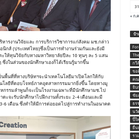
31
« ก.ค
ป้า
ริหารงานวิจัยและ การบริการวิชาการแก่สังคม มช.กล่าว
For
รอนิกส์ (ประเทศไทย)ซึ่งเป็นการทำงานร่วมกันและยังมี
ตะให้ทุนวิจัยกับทางมหาวิทยาลัยปีละ 10 ทุนๆ ละ 5 แสน
The
ึ่งในส่วนของนักศึกษาเองก็ได้เรียนรู้มากขึ้น
กวี
ขอค
็นพื้นที่ที่ทางบริษัทฯจะนำเทคโนโลยีมาเปิดโลกให้กับ
คณะ
โลยีที่ตอบโจทย์ภาคอุตสาหกรรมมากยิ่งขึ้น โดยทางมู
จิบ
ุตสาหกรรมลำพูนก็จะเป็นโรงงานเฉพาะที่มีนักศึกษามช.ไป
ชัย
าตะจะรับนักศึกษาไปฝึกงานทั้งระยะ 2-4 เดือนและมี
3-6 เดือน ซึ่งทำให้มีการต่อยอดไปสู่การทำงานในอนาคต
ธร
นวั
ปี๋ใ
ยื่
รวม