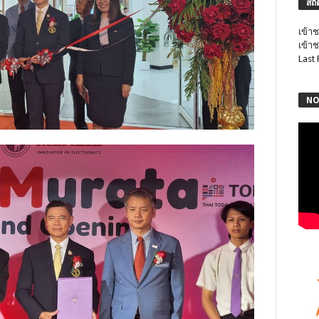
สถิ
เข้าช
เข้าช
Last
NO