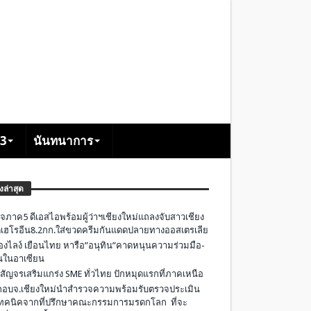
+3
นันทนาการ
องล่าสุด
จภาค5 ดีเอสไอพร้อมผู้ว่าฯเชียงใหม่แถลงจับสาวเชียง
เฮโรอีน8.2กก.ใส่ขวดครีมกันแดดปลายทางออสเตรเลีย
องไลง์ เยือนไทย หารือ”อนุทิน”คาดหนุนความร่วมมือ-
ืนในอาเซียน
 สัญจรเสริมแกร่ง SME ทั่วไทย ปักหมุดแรกที่ภาคเหนือ
อบจ.เชียงใหม่นำสำรวจความพร้อมรับตรวจประเมิน
ทคนิคจากที่ปรึกษาคณะกรรมการมรดกโลก ที่จะ