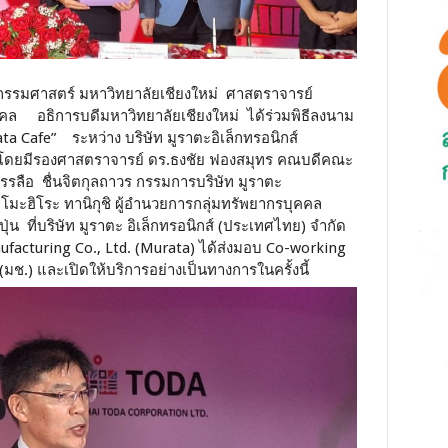
ศวกรรมศาสตร์ มหาวิทยาลัยเชียงใหม่ ศาสตราจารย์
งคล อธิการบดีมหาวิทยาลัยเชียงใหม่ ได้ร่วมพิธีลงนาม
a Cafe” ระหว่าง บริษัท มูราตะอิเล็กทรอนิกส์
่ โดยมีรองศาสตราจารย์ ดร.ธงชัย ฟองสมุทร คณบดีคณะ
รลือ ชื่นจิตกุลถาวร กรรมการบริษัท มูราตะ
มะฮิโระ ทานิกุชิ ผู้อำนวยการกลุ่มทรัพยากรบุคคล
่น ที่บริษัท มูราตะ อิเล็กทรอนิกส์ (ประเทศไทย) จำกัด
ufacturing Co., Ltd. (Murata) ได้ส่งมอบ Co-working
(มช.) และเปิดให้บริการอย่างเป็นทางการในครั้งนี้