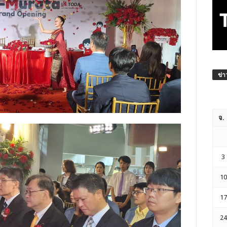
ข่า
จ.
3
10
17
24