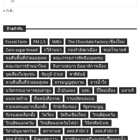
31
« ก.ค.
ป้ายกำกับ
Forest Farm
PM 2.5
SMEs
The Chocolate Factory เชียงใหม่
Zero sugar bread
กวีล้านนา
กองกำลังผาเมือง
ขบถโรมานซ์
ขอคืนพื้นที่ป่าดอยสุเทพ
คณะกรรมการสิทธิมนุษยชน
คณะก่อการล้านนาใหม่
จิบกาแฟเบาๆ นั่งเมาส์การเมือง
จุดเสี่ยงในชุมชน
ชัยภูมิ ป่าแส
ชาติพันธุ์
ทวงคืนพื้นที่ป่าดอยสุเทพ
ธรรมนูญสุขภาพ
ธารน้ำใจ
นวัตกรรมอาหารคุณค่าสูง
น้ำมันแพง
บสย.
ปี๋ใหม่เมือง
มลาบรี
มองแวดบ้าน
ยื่นหนังสือกกต.
รวบปลัดจอมแฉ
รวมพลคนอยากเลือกตั้ง
รักษ์เชียงของ
รัฐธรรมนูญ
รับรองผลเลือกตั้ง
วังเวียง
วัดจีนเชียงใหม่
วิกฤติฝุ่นควัน
วิกฤติหมอกควัน
วิกฤติหมอกควันไฟป่า
วิจิตรศิลป์ มช.
วิสามัญฆาตกรรม
สภากาแฟ
สสส.สำนัก 3
สสส.สำนัก 5
สสส.สำนัก 6
สังคมสุขภาวะ
สารพิษจากเหมืองแร่ปนเปื้อนแม่น้ำ