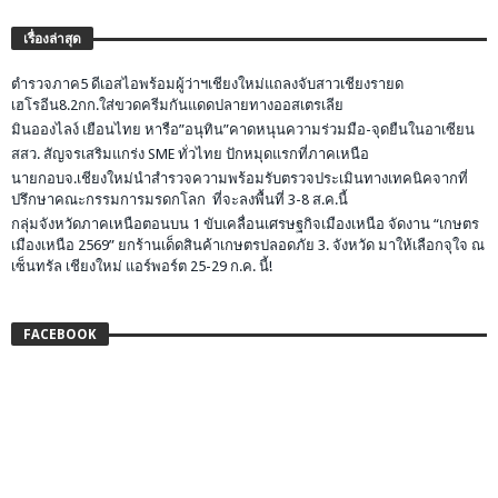
เรื่องล่าสุด
ตำรวจภาค5 ดีเอสไอพร้อมผู้ว่าฯเชียงใหม่แถลงจับสาวเชียงรายด
เฮโรอีน8.2กก.ใส่ขวดครีมกันแดดปลายทางออสเตรเลีย
มินอองไลง์ เยือนไทย หารือ”อนุทิน”คาดหนุนความร่วมมือ-จุดยืนในอาเซียน
สสว. สัญจรเสริมแกร่ง SME ทั่วไทย ปักหมุดแรกที่ภาคเหนือ
นายกอบจ.เชียงใหม่นำสำรวจความพร้อมรับตรวจประเมินทางเทคนิคจากที่
ปรึกษาคณะกรรมการมรดกโลก ที่จะลงพื้นที่ 3-8 ส.ค.นี้
กลุ่มจังหวัดภาคเหนือตอนบน 1 ขับเคลื่อนเศรษฐกิจเมืองเหนือ จัดงาน “เกษตร
เมืองเหนือ 2569” ยกร้านเด็ดสินค้าเกษตรปลอดภัย 3. จังหวัด มาให้เลือกจุใจ ณ
เซ็นทรัล เชียงใหม่ แอร์พอร์ต 25-29 ก.ค. นี้!
FACEBOOK