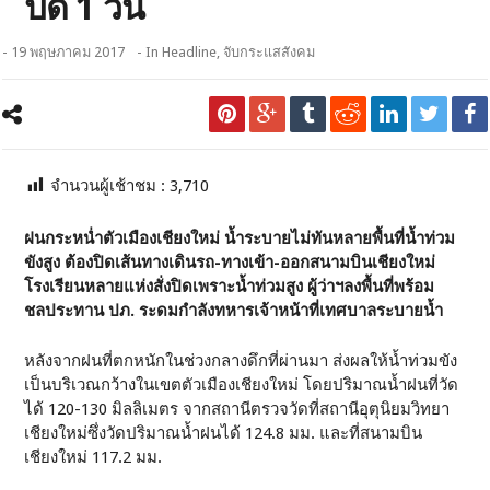
ปิด 1 วัน
- 19 พฤษภาคม 2017
- In
Headline
,
จับกระแสสังคม
จำนวนผู้เช้าชม :
3,710
ฝนกระหน่ำตัวเมืองเชียงใหม่ น้ำระบายไม่ทันหลายพื้นที่น้ำท่วม
ขังสูง ต้องปิดเส้นทางเดินรถ-ทางเข้า-ออกสนามบินเชียงใหม่
โรงเรียนหลายแห่งสั่งปิดเพราะน้ำท่วมสูง ผู้ว่าฯลงพื้นที่พร้อม
ชลประทาน ปภ. ระดมกำลังทหารเจ้าหน้าที่เทศบาลระบายน้ำ
หลังจากฝนที่ตกหนักในช่วงกลางดึกที่ผ่านมา ส่งผลให้น้ำท่วมขัง
เป็นบริเวณกว้างในเขตตัวเมืองเชียงใหม่ โดยปริมาณน้ำฝนที่วัด
ได้ 120-130 มิลลิเมตร จากสถานีตรวจวัดที่สถานีอุตุนิยมวิทยา
เชียงใหม่ซึ่งวัดปริมาณน้ำฝนได้ 124.8 มม. และที่สนามบิน
เชียงใหม่ 117.2 มม.