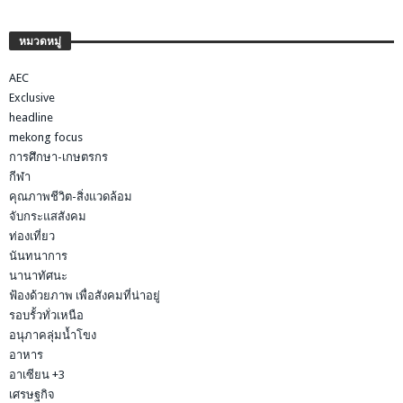
หมวดหมู่
AEC
Exclusive
headline
mekong focus
การศึกษา-เกษตรกร
กีฬา
คุณภาพชีวิต-สิ่งแวดล้อม
จับกระแสสังคม
ท่องเที่ยว
นันทนาการ
นานาทัศนะ
ฟ้องด้วยภาพ เพื่อสังคมที่น่าอยู่
รอบรั้วทั่วเหนือ
อนุภาคลุ่มน้ำโขง
อาหาร
อาเซียน +3
เศรษฐกิจ