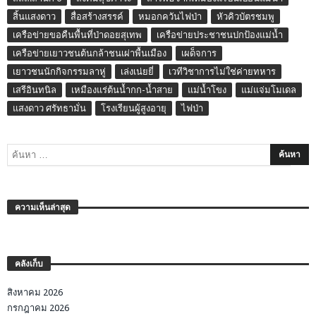
สิ้นแสงดาว
สื่อสร้างสรรค์
หมอกควันไฟป่า
หัวคิวบัตรชมพู
เครือข่ายขอคืนพื้นที่ป่าดอยสุเทพ
เครือข่ายประชาชนปกป้องแม่น้ำ
เครือข่ายเยาวชนต้นกล้าชนเผ่าพื้นเมือง
เผด็จการ
เยาวชนนักกิจกรรมลาหู่
เล่งเน่ยยี่
เวทีวิชาการไม่ใช่ค่ายทหาร
เสรีอินทนิล
เหมืองแร่ต้นน้ำกก-น้ำสาย
แม่น้ำโขง
แม่แจ่มโมเดล
แสงดาว ศรัทธามั่น
โรงเรียนผู้สูงอายุ
ไฟป่า
ความเห็นล่าสุด
คลังเก็บ
สิงหาคม 2026
กรกฎาคม 2026