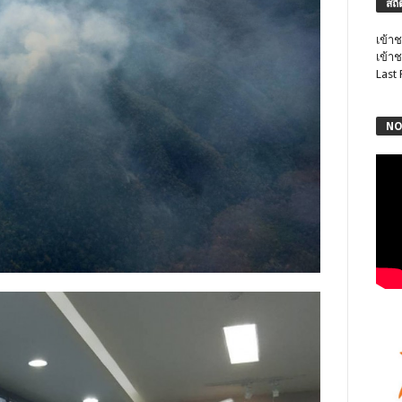
สถิ
เข้าช
เข้าช
Last
NO