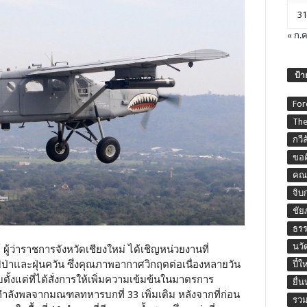
31
« ก.ค
ป้า
For
The
กวี
ขอค
คณะ
จิบ
ชัย
ธร
นวั
 ผู้ว่าราชการจังหวัดเชียงใหม่ ได้เชิญหน่วยงานที่
ฟป่าและฝุ่นควัน ซึ่งคุณภาพอากาศวิกฤตต่อเนื่องหลายวัน
ปี๋ใ
ตั้งแต่ที่ได้สั่งการให้เพิ่มความเข้มข้นในมาตรการ
ยื่
ลังพลจากมณฑลทหารบกที่ 33 เพิ่มเติม หลังจากที่ก่อน
รวม