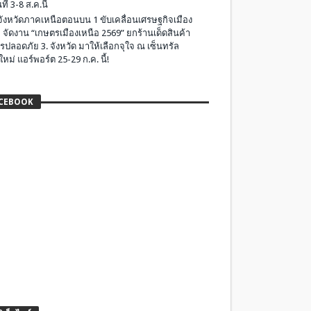
ที่ 3-8 ส.ค.นี้
มจังหวัดภาคเหนือตอนบน 1 ขับเคลื่อนเศรษฐกิจเมือง
 จัดงาน “เกษตรเมืองเหนือ 2569” ยกร้านเด็ดสินค้า
รปลอดภัย 3. จังหวัด มาให้เลือกจุใจ ณ เซ็นทรัล
ใหม่ แอร์พอร์ต 25-29 ก.ค. นี้!
CEBOOK