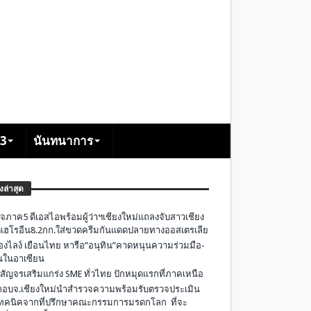
+3
นันทนาการ
องล่าสุด
จภาค5 ดีเอสไอพร้อมผู้ว่าฯเชียงใหม่แถลงจับสาวเชียง
เฮโรอีน8.2กก.ใส่ขวดครีมกันแดดปลายทางออสเตรเลีย
องไลง์ เยือนไทย หารือ”อนุทิน”คาดหนุนความร่วมมือ-
ืนในอาเซียน
 สัญจรเสริมแกร่ง SME ทั่วไทย ปักหมุดแรกที่ภาคเหนือ
อบจ.เชียงใหม่นำสำรวจความพร้อมรับตรวจประเมิน
ทคนิคจากที่ปรึกษาคณะกรรมการมรดกโลก ที่จะ