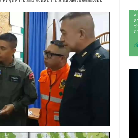
ไฟ ลดจุดความร้อน ทั้งนี้พบว่าบริเวณเขตรอยต่ออ.จอม