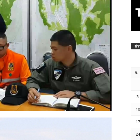
ข่า
จ.
3
10
17
24