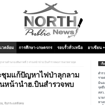
งแวดล้อม
การศึกษา-เกษตรกร
รอบรั้วทั่วเหนือ
อาเซียน 
ป่าลุกลามด้านกองทัพภาคที่ 3 ส่วนหน้านำฮ.บินสำรวจพบการเผาหลายจุด
เรื่
ประชุมแก้ปัญหาไฟป่าลุกลาม
ตำรว
รายด
่วนหน้านำฮ.บินสำรวจพบ
มินอ
จุดย
สสว.
นายก
ทางเ
้อม
,
จับกระแสสังคม