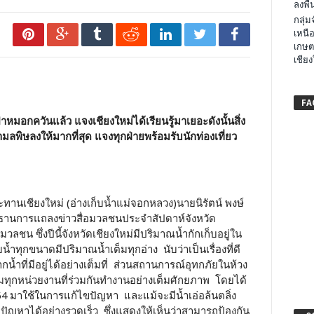
ลงพื้น
กลุ่
เหนือ
เกษต
เชียง
FA
หมอกควันแล้ว แจงเชียงใหม่ได้เรียนรู้มาเยอะดังนั้นสิ่ง
ลพิษลงให้มากที่สุด แจงทุกฝ่ายพร้อมรับนักท่องเที่ยว
ระทานเชียงใหม่ (อ่างเก็บน้ำแม่จอกหลวง)นายนิรัตน์ พงษ์
ประธานการแถลงข่าวสื่อมวลชนประจำสัปดาห์จังหวัด
มวลชน ซึ่งปีนี้จังหวัดเชียงใหม่มีปริมาณน้ำกักเก็บอยู่ใน
้ำทุกขนาดมีปริมาณน้ำเต็มทุกอ่าง นับว่าเป็นเรื่องที่ดี
น้ำที่มีอยู่ได้อย่างเต็มที่ ส่วนสถานการณ์อุทกภัยในห้วง
ชมทุกหน่วยงานที่ร่วมกันทำงานอย่างเต็มศักยภาพ โดยได้
มาใช้ในการแก้ไขปัญหา และแม้จะมีน้ำเอ่อล้นตลิ่ง
้ไขปัญหาได้อย่างรวดเร็ว ซึ่งแสดงให้เห็นว่าสามารถป้องกัน