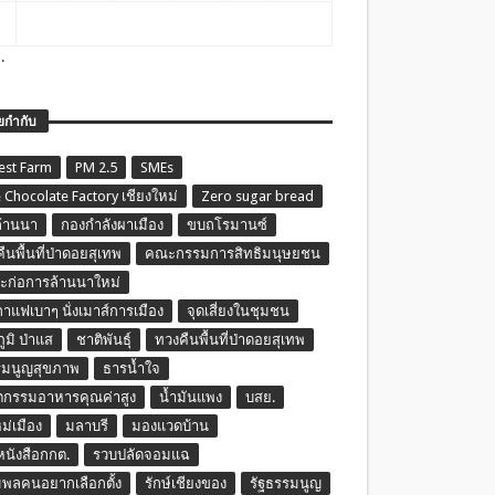
.
ยกำกับ
est Farm
PM 2.5
SMEs
 Chocolate Factory เชียงใหม่
Zero sugar bread
ล้านนา
กองกำลังผาเมือง
ขบถโรมานซ์
ืนพื้นที่ป่าดอยสุเทพ
คณะกรรมการสิทธิมนุษยชน
ก่อการล้านนาใหม่
กาแฟเบาๆ นั่งเมาส์การเมือง
จุดเสี่ยงในชุมชน
ภูมิ ป่าแส
ชาติพันธุ์
ทวงคืนพื้นที่ป่าดอยสุเทพ
รมนูญสุขภาพ
ธารน้ำใจ
ตกรรมอาหารคุณค่าสูง
น้ำมันแพง
บสย.
หม่เมือง
มลาบรี
มองแวดบ้าน
นหนังสือกกต.
รวบปลัดจอมแฉ
พลคนอยากเลือกตั้ง
รักษ์เชียงของ
รัฐธรรมนูญ