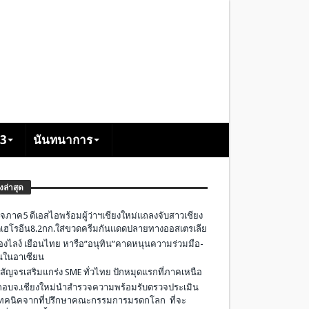
+3
นันทนาการ
องล่าสุด
จภาค5 ดีเอสไอพร้อมผู้ว่าฯเชียงใหม่แถลงจับสาวเชียง
เฮโรอีน8.2กก.ใส่ขวดครีมกันแดดปลายทางออสเตรเลีย
องไลง์ เยือนไทย หารือ”อนุทิน”คาดหนุนความร่วมมือ-
ืนในอาเซียน
 สัญจรเสริมแกร่ง SME ทั่วไทย ปักหมุดแรกที่ภาคเหนือ
อบจ.เชียงใหม่นำสำรวจความพร้อมรับตรวจประเมิน
ทคนิคจากที่ปรึกษาคณะกรรมการมรดกโลก ที่จะ