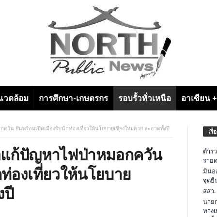
งแวดล้อม
การศึกษา-เกษตรกร
รอบรั้วทั่วเหนือ
อาเซียน 
มอกควัน ยันพร้อมเปิดเมืองรับนักท่องเที่ยวให้นโยบายเชียงใหม่สวย สะอาดทั้งปี
เรื่
ยต่อแก้ปัญหาไฟป่าหมอกควัน
ตำรว
รายด
กท่องเที่ยวให้นโยบาย
มินอ
จุดย
งปี
สสว.
นายก
ทางเ