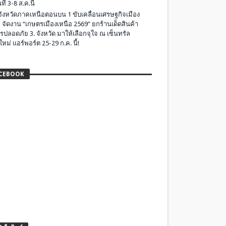
ที่ 3-8 ส.ค.นี้
มจังหวัดภาคเหนือตอนบน 1 ขับเคลื่อนเศรษฐกิจเมือง
 จัดงาน “เกษตรเมืองเหนือ 2569” ยกร้านเด็ดสินค้า
รปลอดภัย 3. จังหวัด มาให้เลือกจุใจ ณ เซ็นทรัล
ใหม่ แอร์พอร์ต 25-29 ก.ค. นี้!
CEBOOK