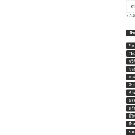
31
« ก.ค
ป้า
For
The
กวี
ขอค
คณะ
จิบ
ชัย
ธร
นวั
ปี๋ใ
ยื่
รวม