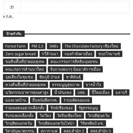
31
« ก.ค.
ป้ายกำกับ
Forest Farm
PM 2.5
SMEs
The Chocolate Factory เชียงใหม่
Zero sugar bread
กวีล้านนา
กองกำลังผาเมือง
ขบถโรมานซ์
ขอคืนพื้นที่ป่าดอยสุเทพ
คณะกรรมการสิทธิมนุษยชน
คณะก่อการล้านนาใหม่
จิบกาแฟเบาๆ นั่งเมาส์การเมือง
จุดเสี่ยงในชุมชน
ชัยภูมิ ป่าแส
ชาติพันธุ์
ทวงคืนพื้นที่ป่าดอยสุเทพ
ธรรมนูญสุขภาพ
ธารน้ำใจ
นวัตกรรมอาหารคุณค่าสูง
น้ำมันแพง
บสย.
ปี๋ใหม่เมือง
มลาบรี
มองแวดบ้าน
ยื่นหนังสือกกต.
รวบปลัดจอมแฉ
รวมพลคนอยากเลือกตั้ง
รักษ์เชียงของ
รัฐธรรมนูญ
รับรองผลเลือกตั้ง
วังเวียง
วัดจีนเชียงใหม่
วิกฤติฝุ่นควัน
วิกฤติหมอกควัน
วิกฤติหมอกควันไฟป่า
วิจิตรศิลป์ มช.
วิสามัญฆาตกรรม
สภากาแฟ
สสส.สำนัก 3
สสส.สำนัก 5