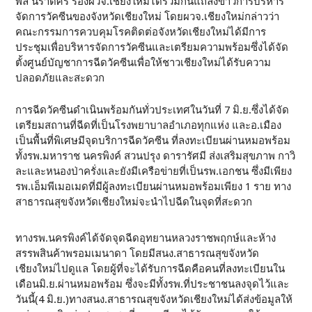
พล นราดิศร รองผวจ.เชียงใหม่ได้ร่วมกันแถลงข่าวการบริหาร
จัดการวัคซีนของจังหวัดเชียงใหม่ โดยผวจ.เชียงใหม่กล่าวว่า
คณะกรรมการควบคุมโรคติดต่อจังหวัดเชียงใหม่ได้มีการ
ประชุมเพื่อบริหารจัดการวัคซีนและเตรียมความพร้อมซึ่งได้จัด
ตั้งศูนย์บัญชาการฉีดวัคซีนเพื่อให้ชาวเชียงใหม่ได้รับความ
ปลอดภัยและสะดวก
การฉีดวัคซีนดำเนินพร้อมกันทั่วประเทศในวันที่ 7 มิ.ย.ซึ่งได้จัด
เตรียมสถานที่ฉีดที่เป็นโรงพยาบาลอำเภอทุกแห่ง และอ.เมือง
เป็นพื้นที่พิเศษมีจุดบริการฉีดวัคซีน ที่ลงทะเบียนผ่านหมอพร้อม
ทั้งรพ.มหาราช นครพิงค์ สวนปรุง ดารารัศมี ส่งเสริมสุขภาพ กาวิ
ละและหนองป่าครั่งและยังมีเครือข่ายที่เป็นรพ.เอกชน ซึ่งมีเพียง
รพ.เอ็มพีเมอเมดที่มีผู้ลงทะเบียนผ่านหมอพร้อมเพียง 1 ราย ทาง
สาธารณสุขจังหวัดเชียงใหม่จะนำไปฉีดในจุดที่สะดวก
ทางรพ.นครพิงค์ได้จัดจุดฉีดอุทยานหลวงราชพฤกษ์และห้าง
สรรพสินค้าพรอมเมนาดา โดยมีสนง.สาธารณสุขจังหวัด
เชียงใหม่ไปดูแล โดยผู้ที่จะได้รับการฉีดคือคนที่ลงทะเบียนใน
เดือนมิ.ย.ผ่านหมอพร้อม ซึ่งจะมีทั้งรพ.ที่ประชาชนลงจุดไว้และ
วันนี้(4 มิ.ย.)ทางสนง.สาธารณสุขจังหวัดเชียงใหม่ได้ส่งข้อมูลให้