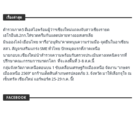
เรื่องล่าสุด
ตำรวจภาค5 ดีเอสไอพร้อมผู้ว่าฯเชียงใหม่แถลงจับสาวเชียงรายด
เฮโรอีน8.2กก.ใส่ขวดครีมกันแดดปลายทางออสเตรเลีย
มินอองไลง์ เยือนไทย หารือ”อนุทิน”คาดหนุนความร่วมมือ-จุดยืนในอาเซียน
สสว. สัญจรเสริมแกร่ง SME ทั่วไทย ปักหมุดแรกที่ภาคเหนือ
นายกอบจ.เชียงใหม่นำสำรวจความพร้อมรับตรวจประเมินทางเทคนิคจากที่
ปรึกษาคณะกรรมการมรดกโลก ที่จะลงพื้นที่ 3-8 ส.ค.นี้
กลุ่มจังหวัดภาคเหนือตอนบน 1 ขับเคลื่อนเศรษฐกิจเมืองเหนือ จัดงาน “เกษตร
เมืองเหนือ 2569” ยกร้านเด็ดสินค้าเกษตรปลอดภัย 3. จังหวัด มาให้เลือกจุใจ ณ
เซ็นทรัล เชียงใหม่ แอร์พอร์ต 25-29 ก.ค. นี้!
FACEBOOK