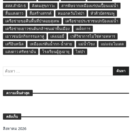
สสส.สำนัก 6
สังคมสุขภาวะ
สารพิษจากเหมืองแร่ปนเปื้อนแม่น้ำ
สิ้นแสงดาว
สื่อสร้างสรรค์
หมอกควันไฟป่า
หัวคิวบัตรชมพู
เครือข่ายขอคืนพื้นที่ป่าดอยสุเทพ
เครือข่ายประชาชนปกป้องแม่น้ำ
เครือข่ายเยาวชนต้นกล้าชนเผ่าพื้นเมือง
เผด็จการ
เยาวชนนักกิจกรรมลาหู่
เล่งเน่ยยี่
เวทีวิชาการไม่ใช่ค่ายทหาร
เสรีอินทนิล
เหมืองแร่ต้นน้ำกก-น้ำสาย
แม่น้ำโขง
แม่แจ่มโมเดล
แสงดาว ศรัทธามั่น
โรงเรียนผู้สูงอายุ
ไฟป่า
ความเห็นล่าสุด
คลังเก็บ
สิงหาคม 2026