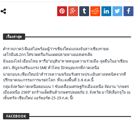
เรื่องล่าสุด
ตำรวจภาค5 ดีเอสไอพร้อมผู้ว่าฯเชียงใหม่แถลงจับสาวเชียงรายด
เฮโรอีน8.2กก.ใส่ขวดครีมกันแดดปลายทางออสเตรเลีย
มินอองไลง์ เยือนไทย หารือ”อนุทิน”คาดหนุนความร่วมมือ-จุดยืนในอาเซียน
สสว. สัญจรเสริมแกร่ง SME ทั่วไทย ปักหมุดแรกที่ภาคเหนือ
นายกอบจ.เชียงใหม่นำสำรวจความพร้อมรับตรวจประเมินทางเทคนิคจากที่
ปรึกษาคณะกรรมการมรดกโลก ที่จะลงพื้นที่ 3-8 ส.ค.นี้
กลุ่มจังหวัดภาคเหนือตอนบน 1 ขับเคลื่อนเศรษฐกิจเมืองเหนือ จัดงาน “เกษตร
เมืองเหนือ 2569” ยกร้านเด็ดสินค้าเกษตรปลอดภัย 3. จังหวัด มาให้เลือกจุใจ ณ
เซ็นทรัล เชียงใหม่ แอร์พอร์ต 25-29 ก.ค. นี้!
FACEBOOK