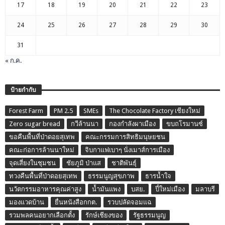
17
18
19
20
21
22
23
24
25
26
27
28
29
30
31
« ก.ค.
ป้ายกำกับ
Forest Farm
PM 2.5
SMEs
The Chocolate Factory เชียงใหม่
Zero sugar bread
กวีล้านนา
กองกำลังผาเมือง
ขบถโรมานซ์
ขอคืนพื้นที่ป่าดอยสุเทพ
คณะกรรมการสิทธิมนุษยชน
คณะก่อการล้านนาใหม่
จิบกาแฟเบาๆ นั่งเมาส์การเมือง
จุดเสี่ยงในชุมชน
ชัยภูมิ ป่าแส
ชาติพันธุ์
ทวงคืนพื้นที่ป่าดอยสุเทพ
ธรรมนูญสุขภาพ
ธารน้ำใจ
นวัตกรรมอาหารคุณค่าสูง
น้ำมันแพง
บสย.
ปี๋ใหม่เมือง
มลาบรี
มองแวดบ้าน
ยื่นหนังสือกกต.
รวบปลัดจอมแฉ
รวมพลคนอยากเลือกตั้ง
รักษ์เชียงของ
รัฐธรรมนูญ