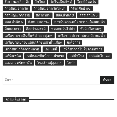
รับรองผลเลือกตั้ง
วังเวียง
วัดจีนเชียงใหม่
วิกฤติฝุ่นควัน
วิกฤติหมอกควัน
วิกฤติหมอกควันไฟป่า
วิจิตรศิลป์ มช.
วิสามัญฆาตกรรม
สภากาแฟ
สสส.สำนัก 3
สสส.สำนัก 5
สสส.สำนัก 6
สังคมสุขภาวะ
สารพิษจากเหมืองแร่ปนเปื้อนแม่น้ำ
สิ้นแสงดาว
สื่อสร้างสรรค์
หมอกควันไฟป่า
หัวคิวบัตรชมพู
เครือข่ายขอคืนพื้นที่ป่าดอยสุเทพ
เครือข่ายประชาชนปกป้องแม่น้ำ
เครือข่ายเยาวชนต้นกล้าชนเผ่าพื้นเมือง
เผด็จการ
เยาวชนนักกิจกรรมลาหู่
เล่งเน่ยยี่
เวทีวิชาการไม่ใช่ค่ายทหาร
เสรีอินทนิล
เหมืองแร่ต้นน้ำกก-น้ำสาย
แม่น้ำโขง
แม่แจ่มโมเดล
แสงดาว ศรัทธามั่น
โรงเรียนผู้สูงอายุ
ไฟป่า
ความเห็นล่าสุด