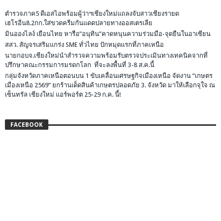
ตำรวจภาค5 ดีเอสไอพร้อมผู้ว่าฯเชียงใหม่แถลงจับสาวเชียงรายด
เฮโรอีน8.2กก.ใส่ขวดครีมกันแดดปลายทางออสเตรเลีย
มินอองไลง์ เยือนไทย หารือ”อนุทิน”คาดหนุนความร่วมมือ-จุดยืนในอาเซียน
สสว. สัญจรเสริมแกร่ง SME ทั่วไทย ปักหมุดแรกที่ภาคเหนือ
นายกอบจ.เชียงใหม่นำสำรวจความพร้อมรับตรวจประเมินทางเทคนิคจากที่
ปรึกษาคณะกรรมการมรดกโลก ที่จะลงพื้นที่ 3-8 ส.ค.นี้
กลุ่มจังหวัดภาคเหนือตอนบน 1 ขับเคลื่อนเศรษฐกิจเมืองเหนือ จัดงาน “เกษตร
เมืองเหนือ 2569” ยกร้านเด็ดสินค้าเกษตรปลอดภัย 3. จังหวัด มาให้เลือกจุใจ ณ
เซ็นทรัล เชียงใหม่ แอร์พอร์ต 25-29 ก.ค. นี้!
FACEBOOK