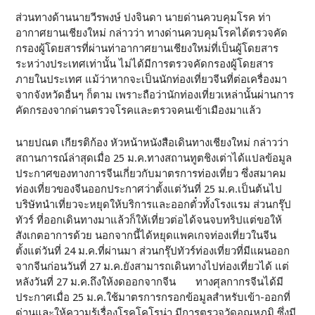
ส่วนทางด้านนายวีรพงษ์ ปงจินดา นายด่านควบคุมโรค ท่า
อากาศยานเชียงใหม่ กล่าวว่า ทางด่านควบคุมโรคได้ตรวจคัด
กรองผู้โดยสารที่ผ่านท่าอากาศยานเชียงใหม่ที่เป็นผู้โดยสาร
ระหว่างประเทศเท่านั้น ไม่ได้มีการตรวจคัดกรองผู้โดยสาร
ภายในประเทศ แม้ว่าหากจะเป็นนักท่องเที่ยวจีนที่ต่อเครื่องมา
จากจังหวัดอื่นๆ ก็ตาม เพราะถือว่านักท่องเที่ยวเหล่านั้นผ่านการ
คัดกรองจากด่านตรวจโรคและตรวจคนเข้าเมืองมาแล้ว
นายปณต เกียรติก้อง หัวหน้าหนังสือเดินทางเชียงใหม่ กล่าวว่า
สถานการณ์ล่าสุดเมื่อ 25 ม.ค.ทางสถานทูตชิงเต่าได้แปลข้อมูล
ประกาศของทางการจีนเกี่ยวกับมาตรการท่องเที่ยว ซึ่งสมาคม
ท่องเที่ยวของจีนออกประกาศว่าตั้งแต่วันที่ 25 ม.ค.เป็นต้นไป
บริษัทนำเที่ยวจะหยุดให้บริการและออกตั๋วทั้งโรงแรม ส่วนกรุ๊ป
ทัวร์ ที่ออกเดินทางมาแล้วก็ให้เที่ยวต่อได้จนจบทริปแต่ขอให้
สังเกตอาการด้วย นอกจากนี้ได้หยุดแพคเกจท่องเที่ยวในจีน
ตั้งแต่วันที่ 24 ม.ค.ที่ผ่านมา ส่วนกรุ๊ปทัวร์ท่องเที่ยวที่มีแผนออก
จากจีนก่อนวันที่ 27 ม.ค.ยังสามารถเดินทางไปท่องเที่ยวได้ แต่
หลังวันที่ 27 ม.ค.ถึงให้งดออกจากจีน ทางศุลกากรจีนได้มี
ประกาศเมื่อ 25 ม.ค.ใช้มาตรการกรอกข้อมูลสำหรับเข้า-ออกที่
ด่านและให้ความรู้เรื่องโรคโคโรน่า มีการตรวจวัดอุณหภูมิ ซึ่งมี