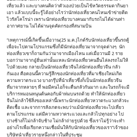
เที่ยวแล้ว และบางคนคิดว่าตัวเองป่วยเป็นไข้หวัดธรรมดากินยา
เอา แล้วแบบนี้จะรู้ได้อย่างไรว่านักท่องเที่ยวคนไหนเข้าข่ายติด
ไวรัสโคโรน่า เพราะนักท่องเที่ยวบางคนมากับรถไม่ได้ผ่านท่า
อากาศยาน ไม่ได้ผ่านจุดคัดกรองที่สนามบิน
“เหตุการณ์นี้เกิดขึ้นเมื่อวาน(25 ม.ค.)ไกด์รับนักท่องเที่ยวขึ้นรถตู้
เพื่อจะไปตามโปรแกรมซึ่งก็มีนักท่องเที่ยวมาจากจุดต่างๆ นัก
ท่องเที่ยวเขาก็ถามกันว่ามาจากเมืองไหน แต่เมื่อวานมี 2 ราย
บอกว่ามาจากอู๋ฮั่นเท่านั้นแหละนักท่องเที่ยวคนอื่นไล่ลงรถไม่ให้
ไปด้วยเลย กลายเป็นนักท่องเที่ยวจีนไล่นักท่องเที่ยวจีน กลัว
กันเอง คือตอนนี้ความรู้สึกของนักท่องเที่ยวที่มาเชียงใหม่เกิด
ความหวาดระแวง บางกรุ๊ปที่นำเที่ยวซึ่งก็เป็นนักท่องเที่ยวจีน
ที่มาจากหลายๆ ที่ พอมีคนไอก็จะตื่นกลัวกันมาก และในรถก็จะมี
บริการหมอนหนุนต้นคอกับผ้าห่มบนรถด้วย ทำให้นักท่องเที่ยว
จีนไม่กล้าใช้สิ่งของเหล่านี้เพราะนักท่องเที่ยวหวาดระแวงกลัวจะ
ติดเชื้อ และจากการสังเกตจะพบว่าแม้นักท่องเที่ยวจะไปเที่ยว
ตามโปรแกรม แต่มีความหวาดระแวงและกลัวไปทุกอย่าง ไป
ปางช้างก็ไม่กล้าจับช้าง ไม่กล้าถ่ายรูปด้วย ซึ่งเราไม่รู้ว่าจะทำ
อย่างไรเพื่อเรียกความเชื่อมั่นให้กับนักท่องเที่ยวของเรา”เจ้าของ
บริษัทนำเที่ยวรายหนึ่งกล่าวในที่ประชุม