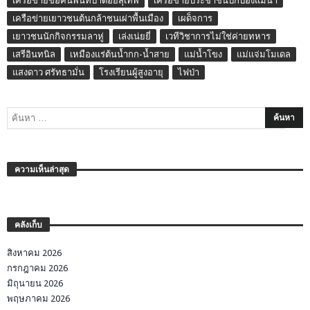
เครือข่ายขอคืนพื้นที่ป่าดอยสุเทพ
เครือข่ายประชาชนปกป้องแม่น้ำ
เครือข่ายเยาวชนต้นกล้าชนเผ่าพื้นเมือง
เผด็จการ
เยาวชนนักกิจกรรมลาหู่
เล่งเน่ยยี่
เวทีวิชาการไม่ใช่ค่ายทหาร
เสรีอินทนิล
เหมืองแร่ต้นน้ำกก-น้ำสาย
แม่น้ำโขง
แม่แจ่มโมเดล
แสงดาว ศรัทธามั่น
โรงเรียนผู้สูงอายุ
ไฟป่า
ความเห็นล่าสุด
คลังเก็บ
สิงหาคม 2026
กรกฎาคม 2026
มิถุนายน 2026
พฤษภาคม 2026