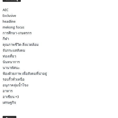
AEC
Exclusive
headline
mekong focus
การศึกษา-เกษตรกร
กีฬา
คุณภาพชีวิต-สิ่งแวดล้อม
จับกระแสสังคม
ท่องเที่ยว
นันทนาการ
นานาทัศนะ
ฟ้องด้วยภาพ เพื่อสังคมที่น่าอยู่
รอบรั้วทั่วเหนือ
อนุภาคลุ่มน้ำโขง
อาหาร
อาเซียน +3
เศรษฐกิจ