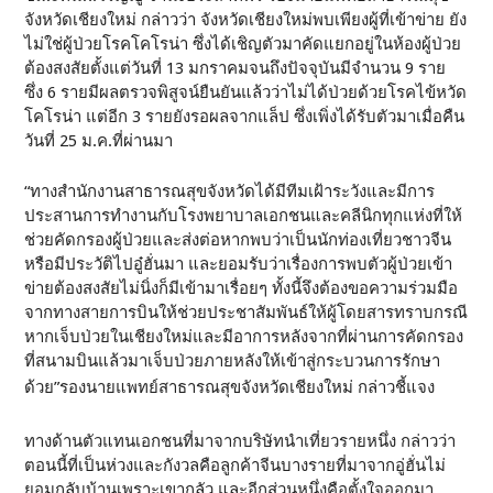
จังหวัดเชียงใหม่ กล่าวว่า จังหวัดเชียงใหม่พบเพียงผู้ที่เข้าข่าย ยัง
ไม่ใช่ผู้ป่วยโรคโคโรน่า ซึ่งได้เชิญตัวมาคัดแยกอยู่ในห้องผู้ป่วย
ต้องสงสัยตั้งแต่วันที่ 13 มกราคมจนถึงปัจจุบันมีจำนวน 9 ราย
ซึ่ง 6 รายมีผลตรวจพิสูจน์ยืนยันแล้วว่าไม่ได้ป่วยด้วยโรคไข้หวัด
โคโรน่า แต่อีก 3 รายยังรอผลจากแล็ป ซึ่งเพิ่งได้รับตัวมาเมื่อคืน
วันที่ 25 ม.ค.ที่ผ่านมา
“ทางสำนักงานสาธารณสุขจังหวัดได้มีทีมเฝ้าระวังและมีการ
ประสานการทำงานกับโรงพยาบาลเอกชนและคลีนิกทุกแห่งที่ให้
ช่วยคัดกรองผู้ป่วยและส่งต่อหากพบว่าเป็นนักท่องเที่ยวชาวจีน
หรือมีประวัติไปอู๋ฮั่นมา และยอมรับว่าเรื่องการพบตัวผู้ป่วยเข้า
ข่ายต้องสงสัยไม่นิ่งก็มีเข้ามาเรื่อยๆ ทั้งนี้จึงต้องขอความร่วมมือ
จากทางสายการบินให้ช่วยประชาสัมพันธ์ให้ผู้โดยสารทราบกรณี
หากเจ็บป่วยในเชียงใหม่และมีอาการหลังจากที่ผ่านการคัดกรอง
ที่สนามบินแล้วมาเจ็บป่วยภายหลังให้เข้าสู่กระบวนการรักษา
ด้วย”รองนายแพทย์สาธารณสุขจังหวัดเชียงใหม่ กล่าวชี้แจง
ทางด้านตัวแทนเอกชนที่มาจากบริษัทนำเที่ยวรายหนึ่ง กล่าวว่า
ตอนนี้ที่เป็นห่วงและกังวลคือลูกค้าจีนบางรายที่มาจากอู่ฮั่นไม่
ยอมกลับบ้านเพราะเขากลัว และอีกส่วนหนึ่งคือตั้งใจออกมา