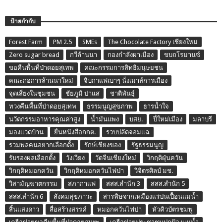
ป้ายกำกับ
Forest Farm
PM 2.5
SMEs
The Chocolate Factory เชียงใหม่
Zero sugar bread
กวีล้านนา
กองกำลังผาเมือง
ขบถโรมานซ์
ขอคืนพื้นที่ป่าดอยสุเทพ
คณะกรรมการสิทธิมนุษยชน
คณะก่อการล้านนาใหม่
จิบกาแฟเบาๆ นั่งเมาส์การเมือง
จุดเสี่ยงในชุมชน
ชัยภูมิ ป่าแส
ชาติพันธุ์
ทวงคืนพื้นที่ป่าดอยสุเทพ
ธรรมนูญสุขภาพ
ธารน้ำใจ
นวัตกรรมอาหารคุณค่าสูง
น้ำมันแพง
บสย.
ปี๋ใหม่เมือง
มลาบรี
มองแวดบ้าน
ยื่นหนังสือกกต.
รวบปลัดจอมแฉ
รวมพลคนอยากเลือกตั้ง
รักษ์เชียงของ
รัฐธรรมนูญ
รับรองผลเลือกตั้ง
วังเวียง
วัดจีนเชียงใหม่
วิกฤติฝุ่นควัน
วิกฤติหมอกควัน
วิกฤติหมอกควันไฟป่า
วิจิตรศิลป์ มช.
วิสามัญฆาตกรรม
สภากาแฟ
สสส.สำนัก 3
สสส.สำนัก 5
สสส.สำนัก 6
สังคมสุขภาวะ
สารพิษจากเหมืองแร่ปนเปื้อนแม่น้ำ
สิ้นแสงดาว
สื่อสร้างสรรค์
หมอกควันไฟป่า
หัวคิวบัตรชมพู