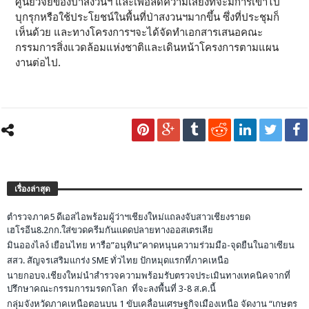
ศูนย์วิจัยของป่าสงวนฯ และเพื่อลดความเสี่ยงที่จะมีการเข้าไป
บุกรุกหรือใช้ประโยชน์ในพื้นที่ป่าสงวนฯมากขึ้น ซึ่งที่ประชุมก็
เห็นด้วย และทางโครงการฯจะได้จัดทำเอกสารเสนอคณะ
กรรมการสิ่งแวดล้อมแห่งชาติและเดินหน้าโครงการตามแผน
งานต่อไป.
เรื่องล่าสุด
ตำรวจภาค5 ดีเอสไอพร้อมผู้ว่าฯเชียงใหม่แถลงจับสาวเชียงรายด
เฮโรอีน8.2กก.ใส่ขวดครีมกันแดดปลายทางออสเตรเลีย
มินอองไลง์ เยือนไทย หารือ”อนุทิน”คาดหนุนความร่วมมือ-จุดยืนในอาเซียน
สสว. สัญจรเสริมแกร่ง SME ทั่วไทย ปักหมุดแรกที่ภาคเหนือ
นายกอบจ.เชียงใหม่นำสำรวจความพร้อมรับตรวจประเมินทางเทคนิคจากที่
ปรึกษาคณะกรรมการมรดกโลก ที่จะลงพื้นที่ 3-8 ส.ค.นี้
กลุ่มจังหวัดภาคเหนือตอนบน 1 ขับเคลื่อนเศรษฐกิจเมืองเหนือ จัดงาน “เกษตร