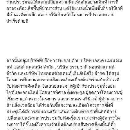
ร่วมประชุมขอให้แลกเปลี่ยนความคิดเห็นกันอย่างเต็มที่ การที่
อาจจะต้องเสียพื้นที่ป่าบางส่วน แต่ได้แหล่งน้ำเพิ่มขึ้นก็ขอให้เวที
นี้เป็นเวทีตกผลึก และขอให้เดินหน้าโครงการนี้ประสบความ
สำเร็จด้วยดี
จากนั้นกลุ่มบริษัทที่ปรึกษา ประกอบด้วย บริษัท เอสเค แมเนจเม
นท์ แอนด์ แพลนนิง จำกัด , บริษัท ธรรมชาติ คอนซัลแตนท์
จำกัด และบริษัท ไทยคอนซัลแตนท์ เอ็นจิเนียริ่ง จำกัด ได้สรุป
โครงการศึกษาผลกระทบสิ่งแวดล้อมเบื้องต้น พร้อมกับเปิดเวที
รับฟังความคิดเห็น ข้อเสนอแนะจากผู้เข้าร่วมประชุมทั้งออน
ไซต์และออนไลน์ โดยนายพิศาล ตั้งตระกูล ผู้จัดการโครงการ/ผู้
เชี่ยวชาญด้านวางโครงการ และนายนคร ศรีธิวงค์ ผู้ชำนาญการ
ด้านสิ่งแวดล้อม ได้ร่วมกันชี้แจงรายละเอียดโครงการ ซึ่งที่
ประชุมได้มีการสอบถามเรื่องเส้นทางเดินทางเข้าพื้นที่ที่มีการ
เปลี่ยนแปลงจากการประชุมรับฟังครั้งแรก และทางผู้จัดการโค
รงการฯได้ชี้แจงถึงความจำเป็นต้องปรับเส้นทางเลี่ยงพื้นที่ตั้ง