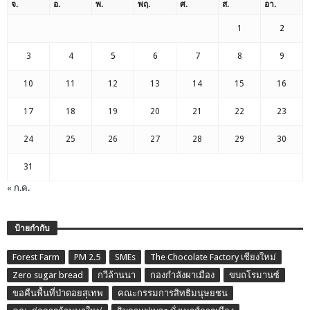
จ.
อ.
พ.
พฤ.
ศ.
ส.
อา.
1
2
3
4
5
6
7
8
9
10
11
12
13
14
15
16
17
18
19
20
21
22
23
24
25
26
27
28
29
30
31
« ก.ค.
ป้ายกำกับ
Forest Farm
PM 2.5
SMEs
The Chocolate Factory เชียงใหม่
Zero sugar bread
กวีล้านนา
กองกำลังผาเมือง
ขบถโรมานซ์
ขอคืนพื้นที่ป่าดอยสุเทพ
คณะกรรมการสิทธิมนุษยชน