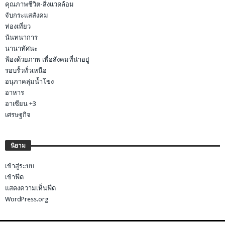
คุณภาพชีวิต-สิ่งแวดล้อม
จับกระแสสังคม
ท่องเที่ยว
นันทนาการ
นานาทัศนะ
ฟ้องด้วยภาพ เพื่อสังคมที่น่าอยู่
รอบรั้วทั่วเหนือ
อนุภาคลุ่มน้ำโขง
อาหาร
อาเซียน +3
เศรษฐกิจ
นิยาม
เข้าสู่ระบบ
เข้าฟีด
แสดงความเห็นฟีด
WordPress.org