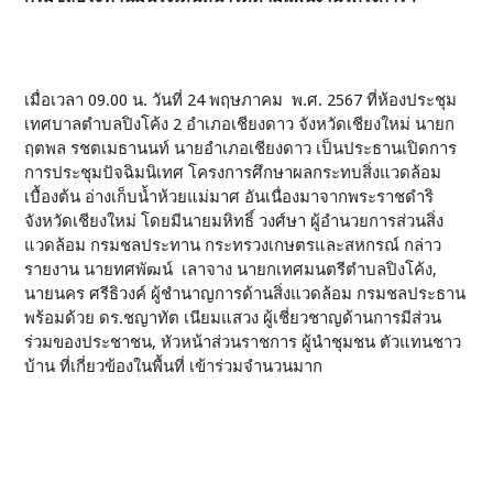
เมื่อเวลา 09.00 น. วันที่ 24 พฤษภาคม พ.ศ. 2567 ที่ห้องประชุม
เทศบาลตำบลปิงโค้ง 2 อำเภอเชียงดาว จังหวัดเชียงใหม่ นายก
ฤตพล รชตเมธานนท์ นายอำเภอเชียงดาว เป็นประธานเปิดการ
การประชุมปัจฉิมนิเทศ โครงการศึกษาผลกระทบสิ่งแวดล้อม
เบื้องต้น อ่างเก็บน้ำห้วยแม่มาศ อันเนื่องมาจากพระราชดำริ
จังหวัดเชียงใหม่ โดยมีนายมหิทธิ์ วงศ์ษา ผู้อำนวยการส่วนสิ่ง
แวดล้อม กรมชลประทาน กระทรวงเกษตรและสหกรณ์ กล่าว
รายงาน นายทศพัฒน์ เลาจาง นายกเทศมนตรีตำบลปิงโค้ง,
นายนคร ศรีธิวงค์ ผู้ชำนาญการด้านสิ่งแวดล้อม กรมชลประธาน
พร้อมด้วย ดร.ชญาทัต เนียมแสวง ผู้เชี่ยวชาญด้านการมีส่วน
ร่วมของประชาชน, หัวหน้าส่วนราชการ ผู้นำชุมชน ตัวแทนชาว
บ้าน ที่เกี่ยวข้องในพื้นที่ เข้าร่วมจำนวนมาก