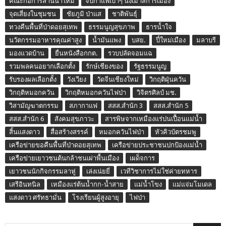
คณะก่อการล้านนาใหม่
จิบกาแฟเบาๆ นั่งเมาส์การเมือง
จุดเสี่ยงในชุมชน
ชัยภูมิ ป่าแส
ชาติพันธุ์
ทวงคืนพื้นที่ป่าดอยสุเทพ
ธรรมนูญสุขภาพ
ธารน้ำใจ
นวัตกรรมอาหารคุณค่าสูง
น้ำมันแพง
บสย.
ปี๋ใหม่เมือง
มลาบรี
มองแวดบ้าน
ยื่นหนังสือกกต.
รวบปลัดจอมแฉ
รวมพลคนอยากเลือกตั้ง
รักษ์เชียงของ
รัฐธรรมนูญ
รับรองผลเลือกตั้ง
วังเวียง
วัดจีนเชียงใหม่
วิกฤติฝุ่นควัน
วิกฤติหมอกควัน
วิกฤติหมอกควันไฟป่า
วิจิตรศิลป์ มช.
วิสามัญฆาตกรรม
สภากาแฟ
สสส.สำนัก 3
สสส.สำนัก 5
สสส.สำนัก 6
สังคมสุขภาวะ
สารพิษจากเหมืองแร่ปนเปื้อนแม่น้ำ
สิ้นแสงดาว
สื่อสร้างสรรค์
หมอกควันไฟป่า
หัวคิวบัตรชมพู
เครือข่ายขอคืนพื้นที่ป่าดอยสุเทพ
เครือข่ายประชาชนปกป้องแม่น้ำ
เครือข่ายเยาวชนต้นกล้าชนเผ่าพื้นเมือง
เผด็จการ
เยาวชนนักกิจกรรมลาหู่
เล่งเน่ยยี่
เวทีวิชาการไม่ใช่ค่ายทหาร
เสรีอินทนิล
เหมืองแร่ต้นน้ำกก-น้ำสาย
แม่น้ำโขง
แม่แจ่มโมเดล
แสงดาว ศรัทธามั่น
โรงเรียนผู้สูงอายุ
ไฟป่า