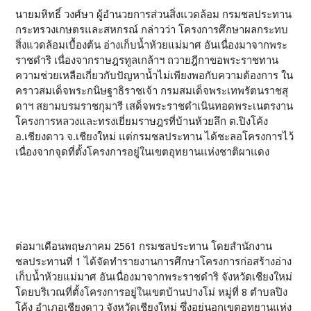
นายมหิทธิ์ วงศ์ษา ผู้อำนวยการส่วนสิ่งแวดล้อม กรมชลประทาน
กระทรวงเกษตรและสหกรณ์ กล่าวว่า โครงการศึกษาผลกระทบ
สิ่งแวดล้อมเบื้องต้น อ่างเก็บน้ำห้วยแม่มาศ อันเนื่องมาจากพระ
ราชดำริ เนื่องจากราษฎรทูลเกล้าฯ ถวายฎีกาขอพระราชทาน
ความช่วยเหลือเกี่ยวกับปัญหาน้ำไม่เพียงพอกับความต้องการ ใน
คราวสมเด็จพระกนิษฐาธิราชเจ้า กรมสมเด็จพระเทพรัตนราชสุ
ดาฯ สยามบรมราชกุมารี เสด็จพระราชดำเนินทอดพระเนตรงาน
โครงการหลวงและทรงเยี่ยมราษฎรที่บ้านห้วยลึก ต.ปิงโค้ง
อ.เชียงดาว จ.เชียงใหม่ แต่กรมชลประทาน ได้ชะลอโครงการไว้
เนื่องจากจุดที่ตั้งโครงการอยู่ในเขตอุทยานแห่งชาติผาแดง
ต่อมา​เดือนพฤษภาคม 2561 กรมชลประทาน โดยสำนักงาน
ชลประทานที่ 1 ได้จัดทำรายงานการศึกษาโครงการก่อสร้างอ่าง
เก็บน้ำห้วยแม่มาศ อันเนื่องมาจากพระราชดำริ จังหวัดเชียงใหม่
โดยบริเวณที่ตั้งโครงการอยู่ในเขตบ้านปางโม่ หมู่ที่ 8 ตำบลปิง
โค้ง อำเภอเชียงดาว จังหวัดเชียงใหม่ ซึ่งอยู่นอกเขตอุทยานแห่ง