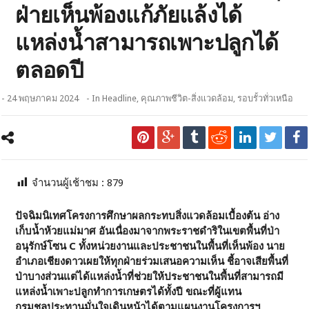
ฝ่ายเห็นพ้องแก้ภัยแล้งได้
แหล่งน้ำสามารถเพาะปลูกได้
ตลอดปี
- 24 พฤษภาคม 2024
- In
Headline
,
คุณภาพชีวิต-สิ่งแวดล้อม
,
รอบรั้วทั่วเหนือ
จำนวนผู้เช้าชม :
879
ปัจฉิมนิเทศโครงการศึกษาผลกระทบสิ่งแวดล้อมเบื้องต้น อ่าง
เก็บน้ำห้วยแม่มาศ อันเนื่องมาจากพระราชดำริในเขตพื้นที่ป่า
อนุรักษ์โซน
C ทั้งหน่วยงานและประชาชนในพื้นที่เห็นพ้อง นาย
อำเภอเชียงดาวเผยให้ทุกฝ่ายร่วมเสนอความเห็น ชี้อาจเสียพื้นที่
ป่าบางส่วนแต่ได้แหล่งน้ำที่ช่วยให้ประชาชนในพื้นที่สามารถมี
แหล่งน้ำเพาะปลูกทำการเกษตรได้ทั้งปี ขณะที่ผู้แทน
กรมชลประทานมั่นใจเดินหน้าได้ตามแผนงานโครงการฯ