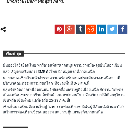
มากกว่านี้ไปอีก” ทพ.สุธา กล่าว.
เรื่องล่าสุด
มินอองไลง์ เยือนไทย หารือ”อนุทิน”คาดหนุนความร่วมมือ-จุดยืนในอาเซียน
สสว. สัญจรเสริมแกร่ง SME ทั่วไทย ปักหมุดแรกที่ภาคเหนือ
นายกอบจ.เชียงใหม่นำสำรวจความพร้อมรับตรวจประเมินทางเทคนิคจากที่
ปรึกษาคณะกรรมการมรดกโลก ที่จะลงพื้นที่ 3-8 ส.ค.นี้
กลุ่มจังหวัดภาคเหนือตอนบน 1 ขับเคลื่อนเศรษฐกิจเมืองเหนือ จัดงาน “เกษตร
เมืองเหนือ 2569” ยกร้านเด็ดสินค้าเกษตรปลอดภัย 3. จังหวัด มาให้เลือกจุใจ ณ
เซ็นทรัล เชียงใหม่ แอร์พอร์ต 25-29 ก.ค. นี้!
เชียงใหม่ เตรียมจัดงานใหญ่ “มหกรรมท่องเที่ยวชาติพันธุ์ สีสันแห่งล้านนา” ส่ง
เสริมการท่องเที่ยวเชิงวัฒนธรรม และกระตุ้นเศรษฐกิจภาคเหนือ