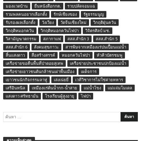
มองแวดบ้าน
ยื่นหนังสือกกต.
รวบปลัดจอมแฉ
รวมพลคนอยากเลือกตั้ง
รักษ์เชียงของ
รัฐธรรมนูญ
รับรองผลเลือกตั้ง
วังเวียง
วัดจีนเชียงใหม่
วิกฤติฝุ่นควัน
วิกฤติหมอกควัน
วิกฤติหมอกควันไฟป่า
วิจิตรศิลป์ มช.
วิสามัญฆาตกรรม
สภากาแฟ
สสส.สำนัก 3
สสส.สำนัก 5
สสส.สำนัก 6
สังคมสุขภาวะ
สารพิษจากเหมืองแร่ปนเปื้อนแม่น้ำ
สิ้นแสงดาว
สื่อสร้างสรรค์
หมอกควันไฟป่า
หัวคิวบัตรชมพู
เครือข่ายขอคืนพื้นที่ป่าดอยสุเทพ
เครือข่ายประชาชนปกป้องแม่น้ำ
เครือข่ายเยาวชนต้นกล้าชนเผ่าพื้นเมือง
เผด็จการ
เยาวชนนักกิจกรรมลาหู่
เล่งเน่ยยี่
เวทีวิชาการไม่ใช่ค่ายทหาร
เสรีอินทนิล
เหมืองแร่ต้นน้ำกก-น้ำสาย
แม่น้ำโขง
แม่แจ่มโมเดล
แสงดาว ศรัทธามั่น
โรงเรียนผู้สูงอายุ
ไฟป่า
ความเห็นล่าสุด