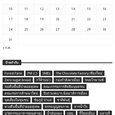
10
11
12
13
14
15
16
17
18
19
20
21
22
23
24
25
26
27
28
29
30
31
« ก.ค.
ป้ายกำกับ
Forest Farm
PM 2.5
SMEs
The Chocolate Factory เชียงใหม่
Zero sugar bread
กวีล้านนา
กองกำลังผาเมือง
ขบถโรมานซ์
ขอคืนพื้นที่ป่าดอยสุเทพ
คณะกรรมการสิทธิมนุษยชน
คณะก่อการล้านนาใหม่
จิบกาแฟเบาๆ นั่งเมาส์การเมือง
จุดเสี่ยงในชุมชน
ชัยภูมิ ป่าแส
ชาติพันธุ์
ทวงคืนพื้นที่ป่าดอยสุเทพ
ธรรมนูญสุขภาพ
ธารน้ำใจ
นวัตกรรมอาหารคุณค่าสูง
น้ำมันแพง
บสย.
ปี๋ใหม่เมือง
มลาบรี