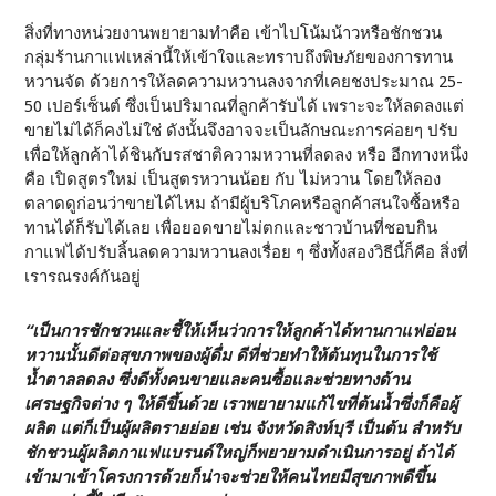
สิ่งที่ทางหน่วยงานพยายามทำคือ เข้าไปโน้มน้าวหรือชักชวน
กลุ่มร้านกาแฟเหล่านี้ให้เข้าใจและทราบถึงพิษภัยของการทาน
หวานจัด ด้วยการให้ลดความหวานลงจากที่เคยชงประมาณ 25-
50 เปอร์เซ็นต์ ซึ่งเป็นปริมาณที่ลูกค้ารับได้ เพราะจะให้ลดลงแต่
ขายไม่ได้ก็คงไม่ใช่ ดังนั้นจึงอาจจะเป็นลักษณะการค่อยๆ ปรับ
เพื่อให้ลูกค้าได้ชินกับรสชาติความหวานที่ลดลง หรือ อีกทางหนึ่ง
คือ เปิดสูตรใหม่ เป็นสูตรหวานน้อย กับ ไม่หวาน โดยให้ลอง
ตลาดดูก่อนว่าขายได้ไหม ถ้ามีผู้บริโภคหรือลูกค้าสนใจซื้อหรือ
ทานได้ก็รับได้เลย เพื่อยอดขายไม่ตกและชาวบ้านที่ชอบกิน
กาแฟได้ปรับลิ้นลดความหวานลงเรื่อย ๆ ซึ่งทั้งสองวิธีนี้ก็คือ สิ่งที่
เรารณรงค์กันอยู่
“เป็นการชักชวนและชี้ให้เห็นว่าการให้ลูกค้าได้ทานกาแฟอ่อน
หวานนั้นดีต่อสุขภาพของผู้ดื่ม ดีที่ช่วยทำให้ต้นทุนในการใช้
น้ำตาลลดลง ซึ่งดีทั้งคนขายและคนซื้อและช่วยทางด้าน
เศรษฐกิจต่าง ๆ ให้ดีขึ้นด้วย เราพยายามแก้ไขที่ต้นน้ำซึ่งก็คือผู้
ผลิต แต่ก็เป็นผู้ผลิตรายย่อย เช่น จังหวัดสิงห์บุรี เป็นต้น สำหรับ
ชักชวนผู้ผลิตกาแฟแบรนด์ใหญ่ก็พยายามดำเนินการอยู่ ถ้าได้
เข้ามาเข้าโครงการด้วยก็น่าจะช่วยให้คนไทยมีสุขภาพดีขึ้น