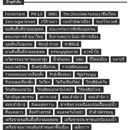
ป้ายกำกับ
Forest Farm
PM 2.5
SMEs
The Chocolate Factory เชียงใหม่
Zero sugar bread
กวีล้านนา
กองกำลังผาเมือง
ขบถโรมานซ์
ขอคืนพื้นที่ป่าดอยสุเทพ
คณะกรรมการสิทธิมนุษยชน
คณะก่อการล้านนาใหม่
จิบกาแฟเบาๆ นั่งเมาส์การเมือง
จุดเสี่ยงในชุมชน
ชัยภูมิ ป่าแส
ชาติพันธุ์
ทวงคืนพื้นที่ป่าดอยสุเทพ
ธรรมนูญสุขภาพ
ธารน้ำใจ
นวัตกรรมอาหารคุณค่าสูง
น้ำมันแพง
บสย.
ปี๋ใหม่เมือง
มลาบรี
มองแวดบ้าน
ยื่นหนังสือกกต.
รวบปลัดจอมแฉ
รวมพลคนอยากเลือกตั้ง
รักษ์เชียงของ
รัฐธรรมนูญ
รับรองผลเลือกตั้ง
วังเวียง
วัดจีนเชียงใหม่
วิกฤติฝุ่นควัน
วิกฤติหมอกควัน
วิกฤติหมอกควันไฟป่า
วิจิตรศิลป์ มช.
วิสามัญฆาตกรรม
สภากาแฟ
สสส.สำนัก 3
สสส.สำนัก 5
สสส.สำนัก 6
สังคมสุขภาวะ
สารพิษจากเหมืองแร่ปนเปื้อนแม่น้ำ
สิ้นแสงดาว
สื่อสร้างสรรค์
หมอกควันไฟป่า
หัวคิวบัตรชมพู
เครือข่ายขอคืนพื้นที่ป่าดอยสุเทพ
เครือข่ายประชาชนปกป้องแม่น้ำ
เครือข่ายเยาวชนต้นกล้าชนเผ่าพื้นเมือง
เผด็จการ