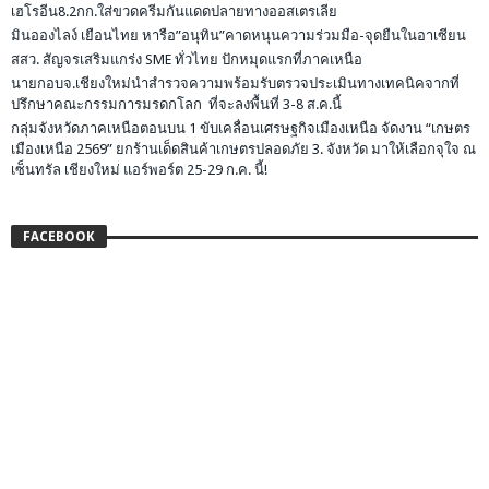
เฮโรอีน8.2กก.ใส่ขวดครีมกันแดดปลายทางออสเตรเลีย
มินอองไลง์ เยือนไทย หารือ”อนุทิน”คาดหนุนความร่วมมือ-จุดยืนในอาเซียน
สสว. สัญจรเสริมแกร่ง SME ทั่วไทย ปักหมุดแรกที่ภาคเหนือ
นายกอบจ.เชียงใหม่นำสำรวจความพร้อมรับตรวจประเมินทางเทคนิคจากที่
ปรึกษาคณะกรรมการมรดกโลก ที่จะลงพื้นที่ 3-8 ส.ค.นี้
กลุ่มจังหวัดภาคเหนือตอนบน 1 ขับเคลื่อนเศรษฐกิจเมืองเหนือ จัดงาน “เกษตร
เมืองเหนือ 2569” ยกร้านเด็ดสินค้าเกษตรปลอดภัย 3. จังหวัด มาให้เลือกจุใจ ณ
เซ็นทรัล เชียงใหม่ แอร์พอร์ต 25-29 ก.ค. นี้!
FACEBOOK