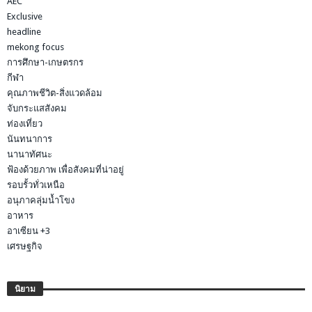
AEC
Exclusive
headline
mekong focus
การศึกษา-เกษตรกร
กีฬา
คุณภาพชีวิต-สิ่งแวดล้อม
จับกระแสสังคม
ท่องเที่ยว
นันทนาการ
นานาทัศนะ
ฟ้องด้วยภาพ เพื่อสังคมที่น่าอยู่
รอบรั้วทั่วเหนือ
อนุภาคลุ่มน้ำโขง
อาหาร
อาเซียน +3
เศรษฐกิจ
นิยาม