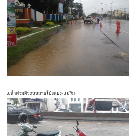
3.น้ำท่วมผิวถนนสายโป่งแยง-แม่ริม