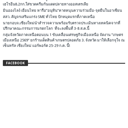
เฮโรอีน8.2กก.ใส่ขวดครีมกันแดดปลายทางออสเตรเลีย
มินอองไลง์ เยือนไทย หารือ”อนุทิน”คาดหนุนความร่วมมือ-จุดยืนในอาเซียน
สสว. สัญจรเสริมแกร่ง SME ทั่วไทย ปักหมุดแรกที่ภาคเหนือ
นายกอบจ.เชียงใหม่นำสำรวจความพร้อมรับตรวจประเมินทางเทคนิคจากที่
ปรึกษาคณะกรรมการมรดกโลก ที่จะลงพื้นที่ 3-8 ส.ค.นี้
กลุ่มจังหวัดภาคเหนือตอนบน 1 ขับเคลื่อนเศรษฐกิจเมืองเหนือ จัดงาน “เกษตร
เมืองเหนือ 2569” ยกร้านเด็ดสินค้าเกษตรปลอดภัย 3. จังหวัด มาให้เลือกจุใจ ณ
เซ็นทรัล เชียงใหม่ แอร์พอร์ต 25-29 ก.ค. นี้!
FACEBOOK