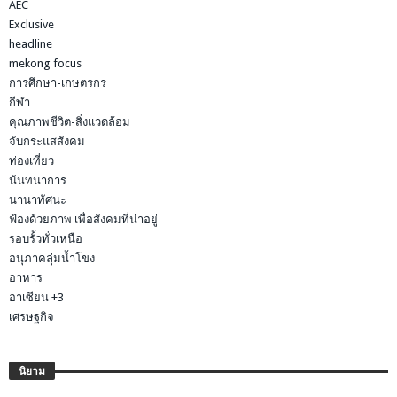
AEC
Exclusive
headline
mekong focus
การศึกษา-เกษตรกร
กีฬา
คุณภาพชีวิต-สิ่งแวดล้อม
จับกระแสสังคม
ท่องเที่ยว
นันทนาการ
นานาทัศนะ
ฟ้องด้วยภาพ เพื่อสังคมที่น่าอยู่
รอบรั้วทั่วเหนือ
อนุภาคลุ่มน้ำโขง
อาหาร
อาเซียน +3
เศรษฐกิจ
นิยาม