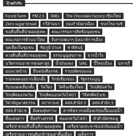
ป้ายกำกับ
Forest Farm
PM 2.5
SMEs
The Chocolate Factory เชียงใหม่
Zero sugar bread
กวีล้านนา
กองกำลังผาเมือง
ขบถโรมานซ์
ขอคืนพื้นที่ป่าดอยสุเทพ
คณะกรรมการสิทธิมนุษยชน
คณะก่อการล้านนาใหม่
จิบกาแฟเบาๆ นั่งเมาส์การเมือง
จุดเสี่ยงในชุมชน
ชัยภูมิ ป่าแส
ชาติพันธุ์
ทวงคืนพื้นที่ป่าดอยสุเทพ
ธรรมนูญสุขภาพ
ธารน้ำใจ
นวัตกรรมอาหารคุณค่าสูง
น้ำมันแพง
บสย.
ปี๋ใหม่เมือง
มลาบรี
มองแวดบ้าน
ยื่นหนังสือกกต.
รวบปลัดจอมแฉ
รวมพลคนอยากเลือกตั้ง
รักษ์เชียงของ
รัฐธรรมนูญ
รับรองผลเลือกตั้ง
วังเวียง
วัดจีนเชียงใหม่
วิกฤติฝุ่นควัน
วิกฤติหมอกควัน
วิกฤติหมอกควันไฟป่า
วิจิตรศิลป์ มช.
วิสามัญฆาตกรรม
สภากาแฟ
สสส.สำนัก 3
สสส.สำนัก 5
สสส.สำนัก 6
สังคมสุขภาวะ
สารพิษจากเหมืองแร่ปนเปื้อนแม่น้ำ
สิ้นแสงดาว
สื่อสร้างสรรค์
หมอกควันไฟป่า
หัวคิวบัตรชมพู
เครือข่ายขอคืนพื้นที่ป่าดอยสุเทพ
เครือข่ายประชาชนปกป้องแม่น้ำ
เครือข่ายเยาวชนต้นกล้าชนเผ่าพื้นเมือง
เผด็จการ