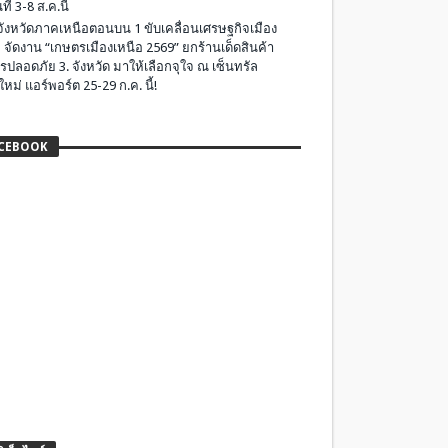
ที่ 3-8 ส.ค.นี้
มจังหวัดภาคเหนือตอนบน 1 ขับเคลื่อนเศรษฐกิจเมือง
 จัดงาน “เกษตรเมืองเหนือ 2569” ยกร้านเด็ดสินค้า
รปลอดภัย 3. จังหวัด มาให้เลือกจุใจ ณ เซ็นทรัล
ใหม่ แอร์พอร์ต 25-29 ก.ค. นี้!
CEBOOK