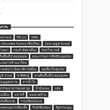
.
ยกำกับ
est Farm
PM 2.5
SMEs
 Chocolate Factory เชียงใหม่
Zero sugar bread
ล้านนา
กองกำลังผาเมือง
ขบถโรมานซ์
ืนพื้นที่ป่าดอยสุเทพ
คณะกรรมการสิทธิมนุษยชน
ก่อการล้านนาใหม่
กาแฟเบาๆ นั่งเมาส์การเมือง
จุดเสี่ยงในชุมชน
ภูมิ ป่าแส
ชาติพันธุ์
ทวงคืนพื้นที่ป่าดอยสุเทพ
รมนูญสุขภาพ
ธารน้ำใจ
ตกรรมอาหารคุณค่าสูง
น้ำมันแพง
บสย.
หม่เมือง
มลาบรี
มองแวดบ้าน
นหนังสือกกต.
รวบปลัดจอมแฉ
พลคนอยากเลือกตั้ง
รักษ์เชียงของ
รัฐธรรมนูญ