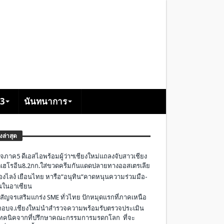
+3
นันทนาการ
องล่าสุด
จภาค5 ดีเอสไอพร้อมผู้ว่าฯเชียงใหม่แถลงจับสาวเชียง
เฮโรอีน8.2กก.ใส่ขวดครีมกันแดดปลายทางออสเตรเลีย
องไลง์ เยือนไทย หารือ”อนุทิน”คาดหนุนความร่วมมือ-
ืนในอาเซียน
 สัญจรเสริมแกร่ง SME ทั่วไทย ปักหมุดแรกที่ภาคเหนือ
อบจ.เชียงใหม่นำสำรวจความพร้อมรับตรวจประเมิน
ทคนิคจากที่ปรึกษาคณะกรรมการมรดกโลก ที่จะ