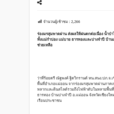
จำนวนผู้เช้าชม :
2,266
ร่องมรสุมพาดผ่าน ส่งผลให้ฝนตกต่อเนื่อง น้ำป
ทั้งแม่กำปอง แม่บาย ธารทองและปางจำปี บ้านแม
ช่วยเหลือ
ว่าที่ร้อยตรี ณัฐพงค์ ฐิตวิกรานต์ หน.สนง.ปภ.จ
พื้นที่อำเภอแม่ออน จากร่องมรสุมพาดผ่านภาคเหน
หลากและดินสไลด์รวมถึงไฟฟ้าดับในหลายพื้นท
ธารทอง บ้านปางจำปี อ.แม่ออน จังหวัดเชียงใหม่
เรือนประชาชน