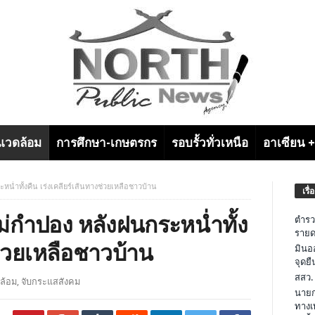
งแวดล้อม
การศึกษา-เกษตรกร
รอบรั้วทั่วเหนือ
อาเซียน 
น่ำทั้งคืน เร่งเคลียร์เส้นทางช่วยเหลือชาวบ้าน
เรื่
ม่กำปอง หลังฝนกระหน่ำทั้ง
ตำรว
รายด
ช่วยเหลือชาวบ้าน
มินอ
จุดย
สสว.
ดล้อม
,
จับกระแสสังคม
นายก
ทางเ