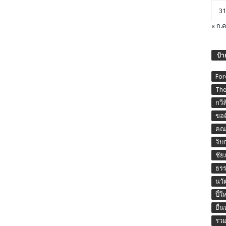
31
« ก.ค
ป้า
For
The
กวี
ขอค
คณะ
จิบ
ชัย
ธร
นวั
ปี๋ใ
ยื่
รวม