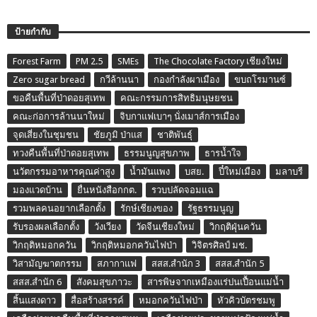
ป้ายกำกับ
Forest Farm
PM 2.5
SMEs
The Chocolate Factory เชียงใหม่
Zero sugar bread
กวีล้านนา
กองกำลังผาเมือง
ขบถโรมานซ์
ขอคืนพื้นที่ป่าดอยสุเทพ
คณะกรรมการสิทธิมนุษยชน
คณะก่อการล้านนาใหม่
จิบกาแฟเบาๆ นั่งเมาส์การเมือง
จุดเสี่ยงในชุมชน
ชัยภูมิ ป่าแส
ชาติพันธุ์
ทวงคืนพื้นที่ป่าดอยสุเทพ
ธรรมนูญสุขภาพ
ธารน้ำใจ
นวัตกรรมอาหารคุณค่าสูง
น้ำมันแพง
บสย.
ปี๋ใหม่เมือง
มลาบรี
มองแวดบ้าน
ยื่นหนังสือกกต.
รวบปลัดจอมแฉ
รวมพลคนอยากเลือกตั้ง
รักษ์เชียงของ
รัฐธรรมนูญ
รับรองผลเลือกตั้ง
วังเวียง
วัดจีนเชียงใหม่
วิกฤติฝุ่นควัน
วิกฤติหมอกควัน
วิกฤติหมอกควันไฟป่า
วิจิตรศิลป์ มช.
วิสามัญฆาตกรรม
สภากาแฟ
สสส.สำนัก 3
สสส.สำนัก 5
สสส.สำนัก 6
สังคมสุขภาวะ
สารพิษจากเหมืองแร่ปนเปื้อนแม่น้ำ
สิ้นแสงดาว
สื่อสร้างสรรค์
หมอกควันไฟป่า
หัวคิวบัตรชมพู