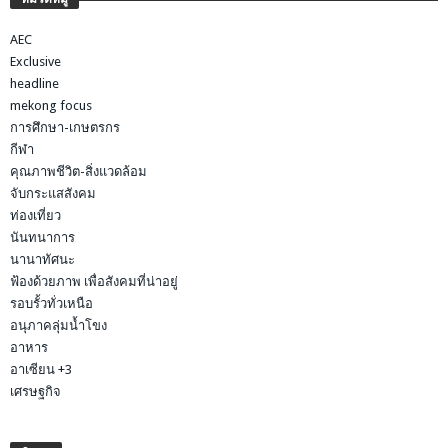
AEC
Exclusive
headline
mekong focus
การศึกษา-เกษตรกร
กีฬา
คุณภาพชีวิต-สิ่งแวดล้อม
จับกระแสสังคม
ท่องเที่ยว
นันทนาการ
นานาทัศนะ
ฟ้องด้วยภาพ เพื่อสังคมที่น่าอยู่
รอบรั้วทั่วเหนือ
อนุภาคลุ่มน้ำโขง
อาหาร
อาเซียน +3
เศรษฐกิจ