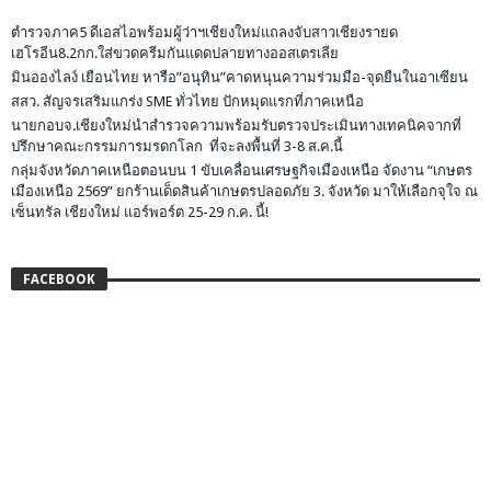
ตำรวจภาค5 ดีเอสไอพร้อมผู้ว่าฯเชียงใหม่แถลงจับสาวเชียงรายด
เฮโรอีน8.2กก.ใส่ขวดครีมกันแดดปลายทางออสเตรเลีย
มินอองไลง์ เยือนไทย หารือ”อนุทิน”คาดหนุนความร่วมมือ-จุดยืนในอาเซียน
สสว. สัญจรเสริมแกร่ง SME ทั่วไทย ปักหมุดแรกที่ภาคเหนือ
นายกอบจ.เชียงใหม่นำสำรวจความพร้อมรับตรวจประเมินทางเทคนิคจากที่
ปรึกษาคณะกรรมการมรดกโลก ที่จะลงพื้นที่ 3-8 ส.ค.นี้
กลุ่มจังหวัดภาคเหนือตอนบน 1 ขับเคลื่อนเศรษฐกิจเมืองเหนือ จัดงาน “เกษตร
เมืองเหนือ 2569” ยกร้านเด็ดสินค้าเกษตรปลอดภัย 3. จังหวัด มาให้เลือกจุใจ ณ
เซ็นทรัล เชียงใหม่ แอร์พอร์ต 25-29 ก.ค. นี้!
FACEBOOK