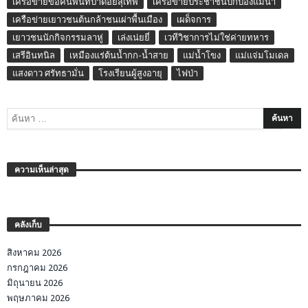
เครือข่ายขอคืนพื้นที่ป่าดอยสุเทพ
เครือข่ายประชาชนปกป้องแม่น้ำ
เครือข่ายเยาวชนต้นกล้าชนเผ่าพื้นเมือง
เผด็จการ
เยาวชนนักกิจกรรมลาหู่
เล่งเน่ยยี่
เวทีวิชาการไม่ใช่ค่ายทหาร
เสรีอินทนิล
เหมืองแร่ต้นน้ำกก-น้ำสาย
แม่น้ำโขง
แม่แจ่มโมเดล
แสงดาว ศรัทธามั่น
โรงเรียนผู้สูงอายุ
ไฟป่า
ความเห็นล่าสุด
คลังเก็บ
สิงหาคม 2026
กรกฎาคม 2026
มิถุนายน 2026
พฤษภาคม 2026