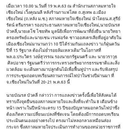
เมื่อเวลา 10.00 น.วันที่ 19 พ.ค.63 ณ สำนักงานสภาลมหายใจ
เชียงใหม่ เวิ้งคุณนลี หลังร้านกาแฟโสด ถ.สุเทพ อ.เมือง
เชียงใหม่ (ถ.หลัง ม.ช.) สภาลมหายใจเชียงใหม่ นำโดยน.ส.สุรีย์
รัตน์ ตรีมรรคา รองประธานสภาลมหายใจเชียงใหม่,นายบัณรส
บัวคลี่,นายเดโช ไชยทัพ มูลนิธิเพื่อการพัฒนาที่ยั่งยืน นายวิทยา
ครองทรัพย์และนายเชน เรนฟอร์ด ชาวออสเตรเลียที่อยู่อาศัยใน
เมืองเชียงใหม่มานานกว่า 10 ปีได้ร่วมกันแถลงข่าว “แก้ฝุ่นควัน
ปีที่ 15 รัฐบาล ต้องไม่ย่ำรอยล้มเหลวเดิม”ในโอกาสที่
พล.อ.ประวิตร วงษ์สุวรรณ รองนายกรัฐมนตรี และ นายวราวุธ
ศิลปอาชา รัฐมนตรีว่าการกระทรวงทรัพยากรธรรมชาติและสิ่ง
แวดล้อม จะเดินทางมาปลูกต้นไม้เพื่อฟื้นฟูป่าฯ และรับฟังสรุป
การประชุมถอดบทเรียนสถานการณ์ไฟป่าในช่วงปีผ่านมา ที่
จ.เชียงใหม่ในวันที่ 20-21 พ.ค.63 นี้
นายบัณรส บัวคลี่ กล่าวว่า การแถลงข่าวครั้งนี้เพื่อให้สังคมได้
ทราบถึงจุดยืนของสภาลมหายใจและสิ่งที่จะทำใน 8 เดือนข้าง
หน้า เพราะในปีหน้าจะครบ 15 ปีของปัญหาหมอกควันไฟป่าซึ่ง
ต้องเกิดความเปลี่ยนแปลงที่ชัดเจน โดยต้องมีการถอดบทเรียน
ประเมินตนเองอย่างตรงไป ตรงมาไม่หลอกลวงเหมือนส่อง
กระจก ซึ่งสภาลมหายใจประเมินการทำงานของหน่วยราชการที่