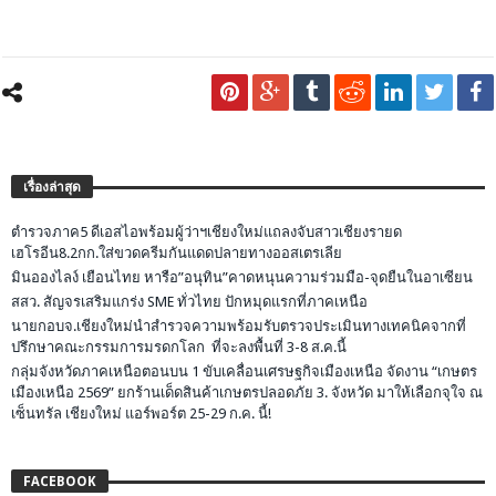
เรื่องล่าสุด
ตำรวจภาค5 ดีเอสไอพร้อมผู้ว่าฯเชียงใหม่แถลงจับสาวเชียงรายด
เฮโรอีน8.2กก.ใส่ขวดครีมกันแดดปลายทางออสเตรเลีย
มินอองไลง์ เยือนไทย หารือ”อนุทิน”คาดหนุนความร่วมมือ-จุดยืนในอาเซียน
สสว. สัญจรเสริมแกร่ง SME ทั่วไทย ปักหมุดแรกที่ภาคเหนือ
นายกอบจ.เชียงใหม่นำสำรวจความพร้อมรับตรวจประเมินทางเทคนิคจากที่
ปรึกษาคณะกรรมการมรดกโลก ที่จะลงพื้นที่ 3-8 ส.ค.นี้
กลุ่มจังหวัดภาคเหนือตอนบน 1 ขับเคลื่อนเศรษฐกิจเมืองเหนือ จัดงาน “เกษตร
เมืองเหนือ 2569” ยกร้านเด็ดสินค้าเกษตรปลอดภัย 3. จังหวัด มาให้เลือกจุใจ ณ
เซ็นทรัล เชียงใหม่ แอร์พอร์ต 25-29 ก.ค. นี้!
FACEBOOK