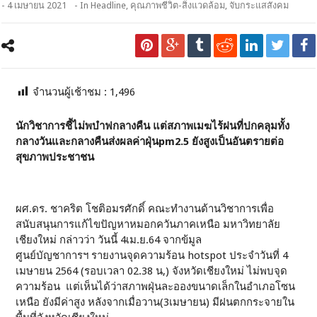
- 4 เมษายน 2021
- In
Headline
,
คุณภาพชีวิต-สิ่งแวดล้อม
,
จับกระแสสังคม
จำนวนผู้เช้าชม :
1,496
นักวิชาการชี้ไม่พบำฟกลางคืน แต่สภาพเมฆไร้ฝนที่ปกคลุมทั้ง
กลางวันและกลางคืนส่งผลค่าฝุ่นpm2.5 ยังสูงเป็นอันตรายต่อ
สุขภาพประชาชน
ผศ.ดร. ชาคริต โชติอมรศักดิ์ คณะทำงานด้านวิชาการเพื่อ
สนับสนุนการแก้ไขปัญหาหมอกควันภาคเหนือ มหาวิทยาลัย
เชียงใหม่ กล่าวว่า วันนี้ 4เม.ย.64 จากข้มูล
ศูนย์บัญชาการฯ รายงานจุดความร้อน hotspot ประจำวันที่ 4
เมษายน 2564 (รอบเวลา 02.38 น,) จังหวัดเชียงใหม่ ไม่พบจุด
ความร้อน แต่เห็นได้ว่าสภาพฝุ่นละอองขนาดเล็กในอำเภอโซน
เหนือ ยังมีค่าสูง หลังจากเมื่อวาน(3เมษายน) มีฝนตกกระจายใน