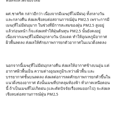
พื้นที่จังหวัดเชียงใหม่
ผศ.ชาคริต กล่าวอีกว่า เนื่องจากมีเมฆ(ที่ไม่มีฝน) ทั้งกลางวัน
และกลางคืน ส่งผลเชิงลบต่อสถานการณ์ฝุ่น PM2.5 เพราะการมี
เมฆ(ที่ไม่มีฝน)มาก ในช่วงที่มีการสะสมของฝุ่น PM2.5 สูงอยู่
แล้วก่อนหน้า ก็จะส่งผลทำให้ฝุ่นต้นทุน PM2.5 นั้นยังคงอยู่
เนื่องจากเมฆ(ที่ไม่มีฝน)กลางวัน บังแดด ทำให้อุณหภูมิอากาศ
ผิวพื้นลดลง ส่งผลให้ศักยภาพการยกตัวอากาศในแนวดิ่งลดลง
นอกจากนี้เมฆ(ที่ไม่มีฝน)กลางคืน ส่งผลให้อากาศข้างบนอุ่น แต่
อากาศผิวพื้นเย็น ความต่างอุณหภูมิระหว่างผิวพื้น และ
บรรยากาศชั้นบนลดลง ส่งผลต่อการลดศักยภาพการยกตัวขึ้นใน
แนวดิ่งของอากาศ ดังนั้นเมฆที่ปกคลุมท้องฟ้า ทั่วภาคเหนือตอน
นี้ ถ้าเป็นเมฆที่ไม่เกิดฝน (และตัดปัจจัยเรื่องลมออกไป) จะส่งผล
เชิงลบต่อสถานการณ์ฝุ่น PM2.5