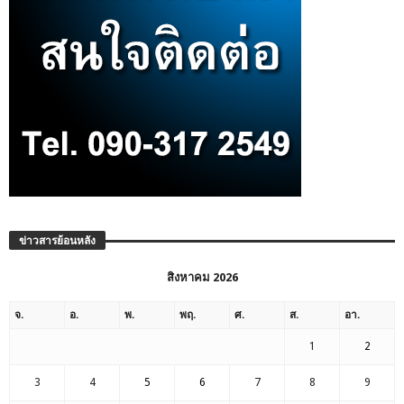
ข่าวสารย้อนหลัง
สิงหาคม 2026
จ.
อ.
พ.
พฤ.
ศ.
ส.
อา.
1
2
3
4
5
6
7
8
9