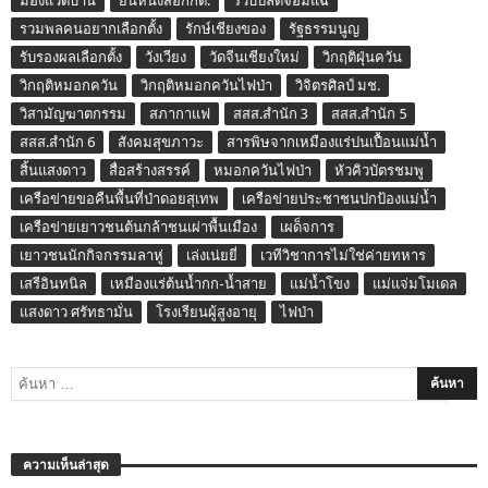
มองแวดบ้าน
ยื่นหนังสือกกต.
รวบปลัดจอมแฉ
รวมพลคนอยากเลือกตั้ง
รักษ์เชียงของ
รัฐธรรมนูญ
รับรองผลเลือกตั้ง
วังเวียง
วัดจีนเชียงใหม่
วิกฤติฝุ่นควัน
วิกฤติหมอกควัน
วิกฤติหมอกควันไฟป่า
วิจิตรศิลป์ มช.
วิสามัญฆาตกรรม
สภากาแฟ
สสส.สำนัก 3
สสส.สำนัก 5
สสส.สำนัก 6
สังคมสุขภาวะ
สารพิษจากเหมืองแร่ปนเปื้อนแม่น้ำ
สิ้นแสงดาว
สื่อสร้างสรรค์
หมอกควันไฟป่า
หัวคิวบัตรชมพู
เครือข่ายขอคืนพื้นที่ป่าดอยสุเทพ
เครือข่ายประชาชนปกป้องแม่น้ำ
เครือข่ายเยาวชนต้นกล้าชนเผ่าพื้นเมือง
เผด็จการ
เยาวชนนักกิจกรรมลาหู่
เล่งเน่ยยี่
เวทีวิชาการไม่ใช่ค่ายทหาร
เสรีอินทนิล
เหมืองแร่ต้นน้ำกก-น้ำสาย
แม่น้ำโขง
แม่แจ่มโมเดล
แสงดาว ศรัทธามั่น
โรงเรียนผู้สูงอายุ
ไฟป่า
ความเห็นล่าสุด