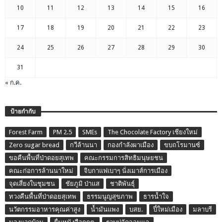
10
11
12
13
14
15
16
17
18
19
20
21
22
23
24
25
26
27
28
29
30
31
« ก.ค.
ป้ายกำกับ
Forest Farm
PM 2.5
SMEs
The Chocolate Factory เชียงใหม่
Zero sugar bread
กวีล้านนา
กองกำลังผาเมือง
ขบถโรมานซ์
ขอคืนพื้นที่ป่าดอยสุเทพ
คณะกรรมการสิทธิมนุษยชน
คณะก่อการล้านนาใหม่
จิบกาแฟเบาๆ นั่งเมาส์การเมือง
จุดเสี่ยงในชุมชน
ชัยภูมิ ป่าแส
ชาติพันธุ์
ทวงคืนพื้นที่ป่าดอยสุเทพ
ธรรมนูญสุขภาพ
ธารน้ำใจ
นวัตกรรมอาหารคุณค่าสูง
น้ำมันแพง
บสย.
ปี๋ใหม่เมือง
มลาบรี