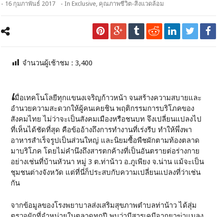
- 16 กุมภาพันธ์ 2017
- In
Exclusive
,
คุณภาพชีวิต-สิ่งแวดล้อม
จำนวนผู้เช้าชม :
3,400
เ
มื่อเทคโนโลยีทุกแขนงเจริญก้าวหน้า จนสร้างความสบายและ
อำนวยความสะดวกให้ผู้คนเคยชิน พฤติกรรมการบริโภคของ
สังคมไทย ไม่ว่าจะเป็นสังคมเมืองหรือชนบท จึงเปลี่ยนแปลงไป
ที่เห็นได้ชัดที่สุด คือข้ออ้างถึงการทำงานที่เร่งรีบ ทำให้พึ่งพา
อาหารสำเร็จรูปเป็นส่วนใหญ่ และนิยมซื้อพืชผักตามท้องตลาด
มาบริโภค โดยไม่คำนึงถึงสารตกค้างที่เป็นอันตรายต่อร่างกาย
อย่างเช่นที่บ้านหัวนา หมู่ 3 ต.ท่าน้าว อ.ภูเพียง จ.น่าน แม้จะเป็น
ชุมชนต่างจังหวัด แต่ที่นี่ก็ประสบกับความเปลี่ยนแปลงที่ว่าเช่น
กัน
จากข้อมูลของโรงพยาบาลส่งเสริมสุขภาพตำบลท่าน้าว ได้สุ่ม
ตรวจผักที่จำหน่ายในตลาดทุกปี พบว่ามีสารเคมีจากยาฆ่าแมลง