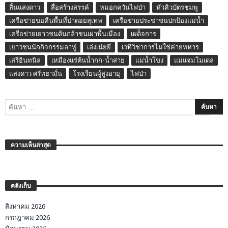
สิ้นแสงดาว
สื่อสร้างสรรค์
หมอกควันไฟป่า
หัวคิวบัตรชมพู
เครือข่ายขอคืนพื้นที่ป่าดอยสุเทพ
เครือข่ายประชาชนปกป้องแม่น้ำ
เครือข่ายเยาวชนต้นกล้าชนเผ่าพื้นเมือง
เผด็จการ
เยาวชนนักกิจกรรมลาหู่
เล่งเน่ยยี่
เวทีวิชาการไม่ใช่ค่ายทหาร
เสรีอินทนิล
เหมืองแร่ต้นน้ำกก-น้ำสาย
แม่น้ำโขง
แม่แจ่มโมเดล
แสงดาว ศรัทธามั่น
โรงเรียนผู้สูงอายุ
ไฟป่า
ความเห็นล่าสุด
คลังเก็บ
สิงหาคม 2026
กรกฎาคม 2026