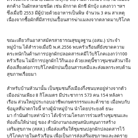
ตกค้าง ในผักหลายชนิด เช่น ผักกาด ผักชี ผักบุ้ง แตงกวา ฯลฯ
ซึ่งเมื่อปี 2553 มีผู้ป่วยด้วยอาหารเป็นพิษ จำนวน 3 คน สาเหตุ
เนื่องจากซื้อผักที่มีสารปนเปื้อนสารฆ่าแมลงจากตลาดมาบริโภค
ขณะเดียวกันอาสาสมัครสาธารณสุขมูลฐาน (อสม.) ประจำ
หมู่บ้าน ได้สำรวจเมื่อปี พ.ศ.2556 พบครัวเรือนที่ยังขาดความ
ตระหนักในด้านการปลูกผักปลอดสารเคมีไว้บริโภคเองกว่า100
ครัวเรือน ไม่มีการปลูกผักไว้กินเอง ด้วยเหตุนี้ชาวชุมชนหัวนาจึง
ต้องเสี่ยงต่อการบริโภคผักปนเปื้อนสารเคมีและส่งผลกระทบด้าน
สุขภาพเรื่อยมา
สำหรับบ้านหัวนานั้น เป็นชุมชนกึ่งเมืองกึ่งชนบทอยู่ห่างจากตัว
เมืองน่านเพียง 8 กิโลเมตร มีประชาการ 573 คน 154 หลังคา
เรือน ส่วนใหญ่ประกอบอาชีพเกษตรกรรมและค้าขาย เมื่อพบกับ
ข้อมูลที่น่าตกใจนี้ ทางผู้นำหมู่บ้าน นำโดยประยงค์ ธนะ
มา กำนันตำบลท่าน้าว ได้เข้าร่วมโครงการร่วมสร้างชุมชนและ
ท้องถิ่นให้น่าอยู่ ของ สำนักงานกองทุนสนับสนุนการสร้าง
เสริมสุขภาพ (สสส.) เพื่อส่งเสริมให้ชุมชนปลูกผักปลอดสารไว้
บริโภคภายในครัวเรือน เพื่อเป็นการส่งเสริมสุขภาพและลดราย