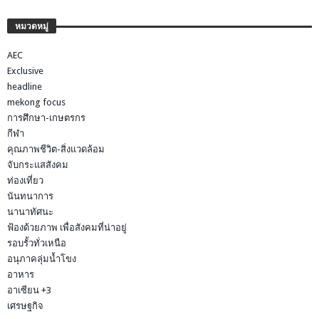
หมวดหมู่
AEC
Exclusive
headline
mekong focus
การศึกษา-เกษตรกร
กีฬา
คุณภาพชีวิต-สิ่งแวดล้อม
จับกระแสสังคม
ท่องเที่ยว
นันทนาการ
นานาทัศนะ
ฟ้องด้วยภาพ เพื่อสังคมที่น่าอยู่
รอบรั้วทั่วเหนือ
อนุภาคลุ่มน้ำโขง
อาหาร
อาเซียน +3
เศรษฐกิจ