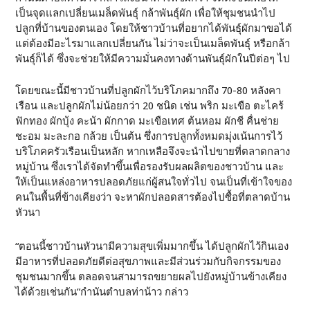
เป็นจุดแลกเปลี่ยนเมล็ดพันธุ์ กล้าพันธุ์ผัก เพื่อให้ชุมชนนำไป
ปลูกที่บ้านของตนเอง โดยให้ชาวบ้านที่อยากได้พันธุ์ผักมาขอได้
แต่ต้องมีอะไรมาแลกเปลี่ยนกัน ไม่ว่าจะเป็นเมล็ดพันธุ์ หรือกล้า
พันธุ์ก็ได้ ซึ่งจะช่วยให้มีความมั่นคงทางด้านพันธุ์ผักในปีต่อๆ ไป
โดยขณะนี้มีชาวบ้านที่ปลูกผักไว้บริโภคมากถึง 70-80 หลังคา
เรือน และปลูกผักไม่น้อยกว่า 20 ชนิด เช่น พริก มะเขือ ตะไคร้
ฟักทอง ผักบุ้ง คะน้า ผักกาด มะเขือเทศ ต้นหอม ผักชี คื่นช่าย
ชะอม มะละกอ กล้วย เป็นต้น ซึ่งการปลูกทั้งหมดมุ่งเน้นการไว้
บริโภคครัวเรือนเป็นหลัก หากเหลือจึงจะนำไปขายที่ตลาดกลาง
หมู่บ้าน ซึ่งเราได้จัดทำขึ้นเพื่อรองรับผลผลิตของชาวบ้าน และ
ให้เป็นแหล่งอาหารปลอดภัยแก่ผู้สนใจทั่วไป จนเป็นที่เข้าใจของ
คนในพื้นที่ข้างเคียงว่า จะหาผักปลอดสารต้องไปซื้อที่ตลาดบ้าน
หัวนา
“ตอนนี้ชาวบ้านหัวนามีความสุขเพิ่มมากขึ้น ได้ปลูกผักไว้กินเอง
มีอาหารที่ปลอดภัยดีต่อสุขภาพและมีส่วนร่วมกับกิจกรรมของ
ชุมชนมากขึ้น ตลอดจนสามารถขยายผลไปยังหมู่บ้านข้างเคียง
ได้ด้วยเช่นกัน”กำนันตำบลท่าน้าว กล่าว