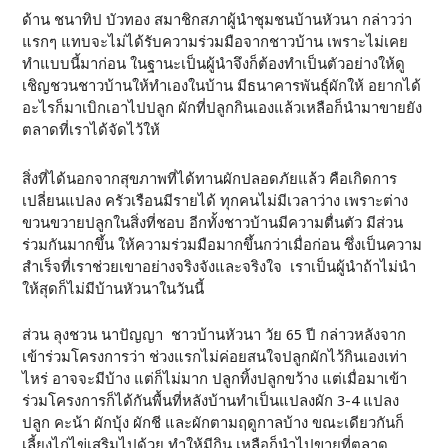
ด้าน ชนาทิป บัวทอง สมาชิกสภาผู้นำชุมชนบ้านหัวนา กล่าวว่า
แรกๆ แทบจะไม่ได้รับความร่วมมือจากชาวบ้าน เพราะไม่เคย
ทำแบบนี้มาก่อน ในฐานะเป็นผู้นำจึงก็ต้องทำเป็นตัวอย่างให้ดู
เชิญชวนชาวบ้านให้ทำเองในบ้าน มีธนาคารพันธุ์ผักให้ อยากได้
อะไรก็มาเบิกเอาไปปลูก ผักที่ปลูกกินเองแล้วเหลือก็นำมาขายยัง
ตลาดที่เราได้จัดไว้ให้
สิ่งที่ได้นอกจากสุขภาพที่ได้ทานผักปลอดภัยแล้ว คือเกิดการ
เปลี่ยนแปลง ครัวเรือนมีรายได้ ทุกคนไม่มีเวลาว่าง เพราะต่าง
ขวนขวายปลูกในสิ่งที่ชอบ อีกทั้งชาวบ้านมีความตื่นตัว มีส่วน
ร่วมกันมากขึ้น ให้ความร่วมมือมากขึ้นกว่าเมื่อก่อน ซึ่งเป็นความ
สำเร็จที่เราช่วยเขาอย่างจริงจังและจริงใจ เราเป็นผู้นำถ้าไม่นำ
ให้สุดก็ไม่มีบ้านหัวนาในวันนี้
ส่วน ลุงชวน นาปัญญา ชาวบ้านหัวนา วัย 65 ปี กล่าวหลังจาก
เข้าร่วมโครงการว่า ช่วงแรกไม่ค่อยสนใจปลูกผักไว้กินเองเท่า
ไหร่ อาจจะมีบ้าง แต่ก็ไม่มาก ปลูกทิ้งปลูกขว้าง แต่เมื่อมาเข้า
ร่วมโครงการก็ได้กันพื้นที่หลังบ้านทำเป็นแปลงผัก 3-4 แปลง
ปลูก คะน้า ผักบุ้ง ผักชี และผักตามฤดูกาลบ้าง ขณะเดียวกันก็
เลี้ยงไก่ไข่เสริมไปด้วย ทำให้มีกิน เหลือก็นำไปขายที่ตลาด