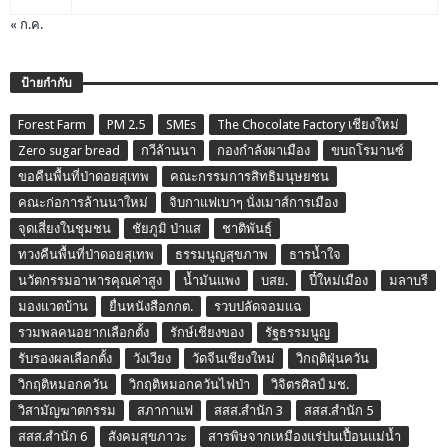
« ก.ค.
ป้ายกำกับ
Forest Farm
PM 2.5
SMEs
The Chocolate Factory เชียงใหม่
Zero sugar bread
กวีล้านนา
กองกำลังผาเมือง
ขบถโรมานซ์
ขอคืนพื้นที่ป่าดอยสุเทพ
คณะกรรมการสิทธิมนุษยชน
คณะก่อการล้านนาใหม่
จิบกาแฟเบาๆ นั่งเมาส์การเมือง
จุดเสี่ยงในชุมชน
ชัยภูมิ ป่าแส
ชาติพันธุ์
ทวงคืนพื้นที่ป่าดอยสุเทพ
ธรรมนูญสุขภาพ
ธารน้ำใจ
นวัตกรรมอาหารคุณค่าสูง
น้ำมันแพง
บสย.
ปี๋ใหม่เมือง
มลาบรี
มองแวดบ้าน
ยื่นหนังสือกกต.
รวบปลัดจอมแฉ
รวมพลคนอยากเลือกตั้ง
รักษ์เชียงของ
รัฐธรรมนูญ
รับรองผลเลือกตั้ง
วังเวียง
วัดจีนเชียงใหม่
วิกฤติฝุ่นควัน
วิกฤติหมอกควัน
วิกฤติหมอกควันไฟป่า
วิจิตรศิลป์ มช.
วิสามัญฆาตกรรม
สภากาแฟ
สสส.สำนัก 3
สสส.สำนัก 5
สสส.สำนัก 6
สังคมสุขภาวะ
สารพิษจากเหมืองแร่ปนเปื้อนแม่น้ำ