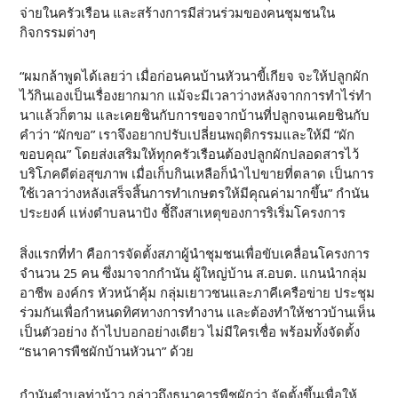
จ่ายในครัวเรือน และสร้างการมีส่วนร่วมของคนชุมชนใน
กิจกรรมต่างๆ
“ผมกล้าพูดได้เลยว่า เมื่อก่อนคนบ้านหัวนาขี้เกียจ จะให้ปลูกผัก
ไว้กินเองเป็นเรื่องยากมาก แม้จะมีเวลาว่างหลังจากการทำไร่ทำ
นาแล้วก็ตาม และเคยชินกับการขอจากบ้านที่ปลูกจนเคยชินกับ
คำว่า “ผักขอ” เราจึงอยากปรับเปลี่ยนพฤติกรรมและให้มี “ผัก
ขอบคุณ” โดยส่งเสริมให้ทุกครัวเรือนต้องปลูกผักปลอดสารไว้
บริโภคดีต่อสุขภาพ เมื่อเก็บกินเหลือก็นำไปขายที่ตลาด เป็นการ
ใช้เวลาว่างหลังเสร็จสิ้นการทำเกษตรให้มีคุณค่ามากขึ้น” กำนัน
ประยงค์ แห่งตำบลนาปัง ชี้ถึงสาเหตุของการริเริ่มโครงการ
สิ่งแรกที่ทำ คือการจัดตั้งสภาผู้นำชุมชนเพื่อขับเคลื่อนโครงการ
จำนวน 25 คน ซึ่งมาจากกำนัน ผู้ใหญ่บ้าน ส.อบต. แกนนำกลุ่ม
อาชีพ องค์กร หัวหน้าคุ้ม กลุ่มเยาวชนและภาคีเครือข่าย ประชุม
ร่วมกันเพื่อกำหนดทิศทางการทำงาน และต้องทำให้ชาวบ้านเห็น
เป็นตัวอย่าง ถ้าไปบอกอย่างเดียว ไม่มีใครเชื่อ พร้อมทั้งจัดตั้ง
“ธนาคารพืชผักบ้านหัวนา” ด้วย
กำนันตำบลท่าน้าว กล่าวถึงธนาคารพืชผักว่า จัดตั้งขึ้นเพื่อให้