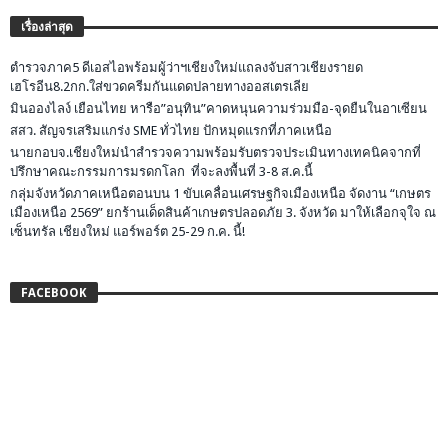
เรื่องล่าสุด
ตำรวจภาค5 ดีเอสไอพร้อมผู้ว่าฯเชียงใหม่แถลงจับสาวเชียงรายด
เฮโรอีน8.2กก.ใส่ขวดครีมกันแดดปลายทางออสเตรเลีย
มินอองไลง์ เยือนไทย หารือ”อนุทิน”คาดหนุนความร่วมมือ-จุดยืนในอาเซียน
สสว. สัญจรเสริมแกร่ง SME ทั่วไทย ปักหมุดแรกที่ภาคเหนือ
นายกอบจ.เชียงใหม่นำสำรวจความพร้อมรับตรวจประเมินทางเทคนิคจากที่
ปรึกษาคณะกรรมการมรดกโลก ที่จะลงพื้นที่ 3-8 ส.ค.นี้
กลุ่มจังหวัดภาคเหนือตอนบน 1 ขับเคลื่อนเศรษฐกิจเมืองเหนือ จัดงาน “เกษตร
เมืองเหนือ 2569” ยกร้านเด็ดสินค้าเกษตรปลอดภัย 3. จังหวัด มาให้เลือกจุใจ ณ
เซ็นทรัล เชียงใหม่ แอร์พอร์ต 25-29 ก.ค. นี้!
FACEBOOK